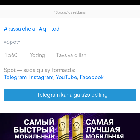
"Spot.uz"da reklama
#
kassa cheki
#
qr-kod
«Spot»
1 560
Yozing
Tavsiya qilish
Spot — sizga qulay formatda:
Telegram
,
Instagram
,
YouTube
,
Facebook
Telegram kanalga a'zo bo‘ling