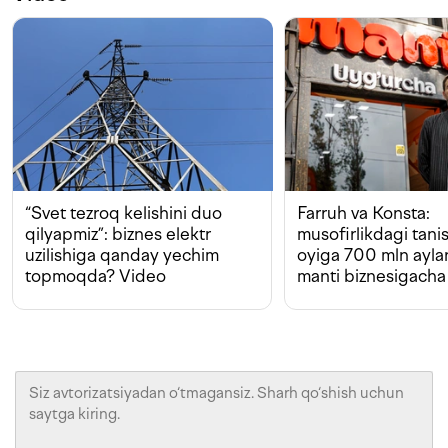
“Svet tezroq kelishini duo
Farruh va Konsta:
qilyapmiz”: biznes elektr
musofirlikdagi tan
uzilishiga qanday yechim
oyiga 700 mln ayla
topmoqda? Video
manti biznesigacha