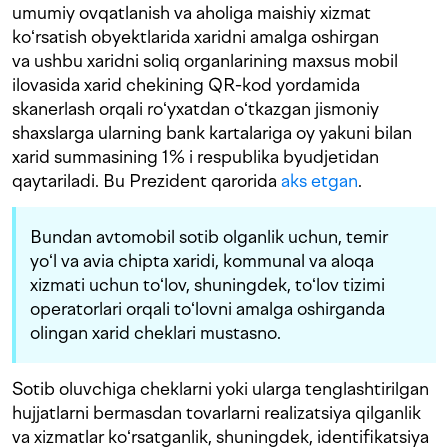
umumiy ovqatlanish va aholiga maishiy xizmat
koʻrsatish obyektlarida xaridni amalga oshirgan
va ushbu xaridni soliq organlarining maxsus mobil
ilovasida xarid chekining QR-kod yordamida
skanerlash orqali roʻyxatdan oʻtkazgan jismoniy
shaxslarga ularning bank kartalariga oy yakuni bilan
xarid summasining 1% i respublika byudjetidan
qaytariladi. Bu Prezident qarorida
aks etgan
.
Bundan avtomobil sotib olganlik uchun, temir
yoʻl va avia chipta xaridi, kommunal va aloqa
xizmati uchun toʻlov, shuningdek, toʻlov tizimi
operatorlari orqali toʻlovni amalga oshirganda
olingan xarid cheklari mustasno.
Sotib oluvchiga cheklarni yoki ularga tenglashtirilgan
hujjatlarni bermasdan tovarlarni realizatsiya qilganlik
va xizmatlar koʻrsatganlik, shuningdek, identifikatsiya