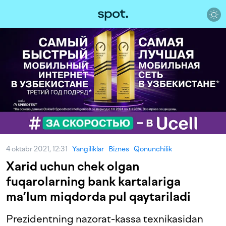
4 oktabr 2021, 12:31
Yangiliklar
Biznes
Qonunchilik
Xarid uchun chek olgan
fuqarolarning bank kartalariga
maʼlum miqdorda pul qaytariladi
Prezidentning nazorat-kassa texnikasidan