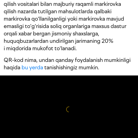
qilish vositalari bilan majburiy raqamli markirovka
qilish nazarda tutilgan mahsulotlarda qalbaki
markirovka qoʻllanilganligi yoki markirovka mavjud
emasligi toʻgʻrisida soliq organlariga maxsus dastur
orqali xabar bergan jismoniy shaxslarga,
huquqbuzarlardan undirilgan jarimaning 20%
i miqdorida mukofot toʻlanadi.
QR-kod nima, undan qanday foydalanish mumkinligi
haqida
bu yerda
tanishishingiz mumkin.