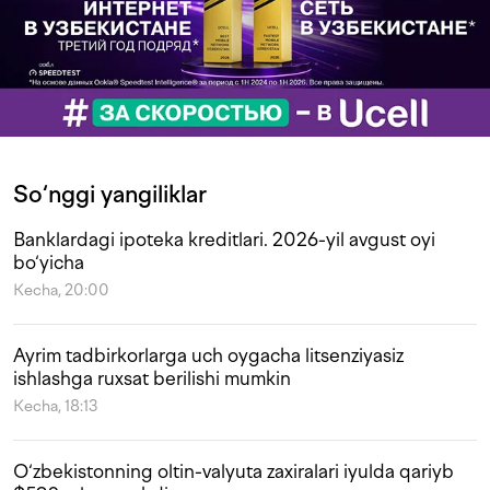
So‘nggi yangiliklar
Banklardagi ipoteka kreditlari. 2026-yil avgust oyi
bo‘yicha
Kecha, 20:00
Ayrim tadbirkorlarga uch oygacha litsenziyasiz
ishlashga ruxsat berilishi mumkin
Kecha, 18:13
O‘zbekistonning oltin-valyuta zaxiralari iyulda qariyb