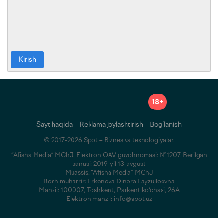
Kirish
18+
Sayt haqida
Reklama joylashtirish
Bog‘lanish
© 2017-2026 Spot – Biznes va texnologiyalar.
“Afisha Media” MChJ. Elektron OAV guvohnomasi: №1207. Berilgan
sanasi: 2019-yil 13-avgust
Muassis: “Afisha Media” MChJ
Bosh muharrir: Erkenova Dinora Fayzulloevna
Manzil: 100007, Toshkent, Parkent ko‘chasi, 26A
Elektron manzil: info@spot.uz