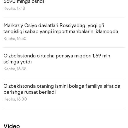
$590 mlnga oshdi
Kecha, 17:18
Markaziy Osiyo davlatlari Rossiyadagi yoqilg‘i
tanqisligi sabab yangi import manbalarini izlamoqda
Kecha, 16:50
O‘zbekistonda o‘rtacha pensiya miqdori 1,69 mln
so‘mga yetdi
Kecha, 16:38
O‘zbekistonda otaning ismini bolaga familiya sifatida
berishga ruxsat beriladi
Kecha, 16:00
Video