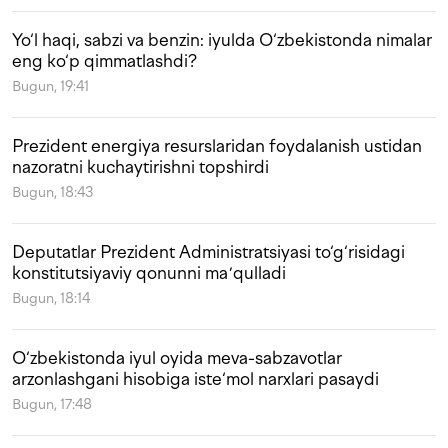
Yo‘l haqi, sabzi va benzin: iyulda O‘zbekistonda nimalar
eng ko‘p qimmatlashdi?
Bugun, 19:41
Prezident energiya resurslaridan foydalanish ustidan
nazoratni kuchaytirishni topshirdi
Bugun, 18:43
Deputatlar Prezident Administratsiyasi to‘g‘risidagi
konstitutsiyaviy qonunni maʼqulladi
Bugun, 18:14
O‘zbekistonda iyul oyida meva-sabzavotlar
arzonlashgani hisobiga iste‘mol narxlari pasaydi
Bugun, 17:48