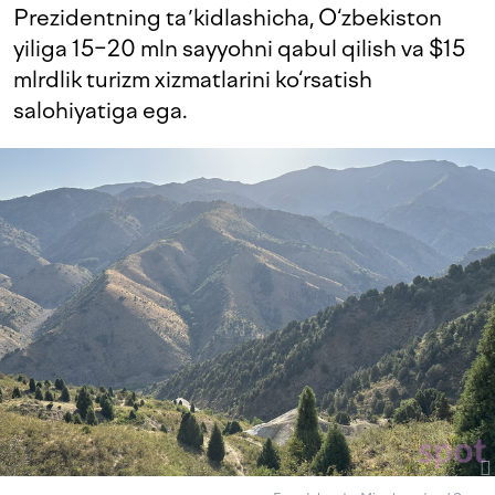
Prezidentning taʼkidlashicha, O‘zbekiston
yiliga 15−20 mln sayyohni qabul qilish va $15
mlrdlik turizm xizmatlarini ko‘rsatish
salohiyatiga ega.