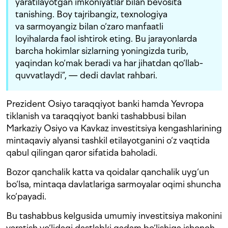
yaratilayotgan imkoniyatlar bilan bevosita
tanishing. Boy tajribangiz, texnologiya
va sarmoyangiz bilan o‘zaro manfaatli
loyihalarda faol ishtirok eting. Bu jarayonlarda
barcha hokimlar sizlarning yoningizda turib,
yaqindan ko‘mak beradi va har jihatdan qo‘llab-
quvvatlaydi”, — dedi davlat rahbari.
Prezident Osiyo taraqqiyot banki hamda Yevropa
tiklanish va taraqqiyot banki tashabbusi bilan
Markaziy Osiyo va Kavkaz investitsiya kengashlarining
mintaqaviy alyansi tashkil etilayotganini o‘z vaqtida
qabul qilingan qaror sifatida baholadi.
Bozor qanchalik katta va qoidalar qanchalik uyg‘un
bo‘lsa, mintaqa davlatlariga sarmoyalar oqimi shuncha
ko‘payadi.
Bu tashabbus kelgusida umumiy investitsiya makonini
yaratish yo‘lidagi dastlabki qadam bo‘lishiga ishonch