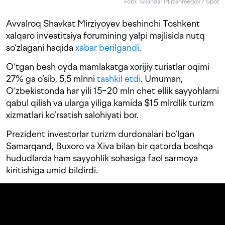
Foto: Iskandar Mirzahmedov / Spot
Avvalroq Shavkat Mirziyoyev beshinchi Toshkent
xalqaro investitsiya forumining yalpi majlisida nutq
so‘zlagani haqida
xabar berilgandi
.
O‘tgan besh oyda mamlakatga xorijiy turistlar oqimi
27% ga o‘sib, 5,5 mlnni
tashkil etdi
. Umuman,
O‘zbekistonda har yili 15−20 mln chet ellik sayyohlarni
qabul qilish va ularga yiliga kamida $15 mlrdlik turizm
xizmatlari ko‘rsatish salohiyati bor.
Prezident investorlar turizm durdonalari bo‘lgan
Samarqand, Buxoro va Xiva bilan bir qatorda boshqa
hududlarda ham sayyohlik sohasiga faol sarmoya
kiritishiga umid bildirdi.