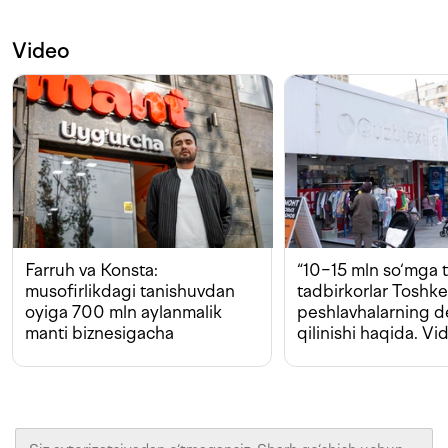
Video
Farruh va Konsta:
“10−15 mln so‘mga t
musofirlikdagi tanishuvdan
tadbirkorlar Toshk
oyiga 700 mln aylanmalik
peshlavhalarning 
manti biznesigacha
qilinishi haqida. Vi