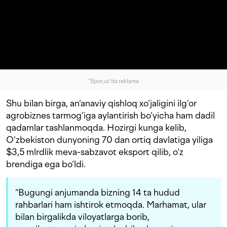
"Spot.uz"da reklama
Shu bilan birga, an‘anaviy qishloq xo‘jaligini ilg‘or
agrobiznes tarmog‘iga aylantirish bo‘yicha ham dadil
qadamlar tashlanmoqda. Hozirgi kunga kelib,
O‘zbekiston dunyoning 70 dan ortiq davlatiga yiliga
$3,5 mlrdlik meva-sabzavot eksport qilib, o‘z
brendiga ega bo‘ldi.
“Bugungi anjumanda bizning 14 ta hudud
rahbarlari ham ishtirok etmoqda. Marhamat, ular
bilan birgalikda viloyatlarga borib,