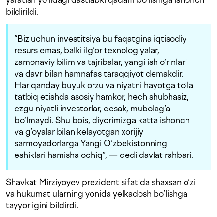
bildirildi.
“Biz uchun investitsiya bu faqatgina iqtisodiy
resurs emas, balki ilg‘or texnologiyalar,
zamonaviy bilim va tajribalar, yangi ish o‘rinlari
va davr bilan hamnafas taraqqiyot demakdir.
Har qanday buyuk orzu va niyatni hayotga to‘la
tatbiq etishda asosiy hamkor, hech shubhasiz,
ezgu niyatli investorlar, desak, mubolag‘a
bo‘lmaydi. Shu bois, diyorimizga katta ishonch
va g‘oyalar bilan kelayotgan xorijiy
sarmoyadorlarga Yangi O‘zbekistonning
eshiklari hamisha ochiq”, — dedi davlat rahbari.
Shavkat Mirziyoyev prezident sifatida shaxsan o‘zi
va hukumat ularning yonida yelkadosh bo‘lishga
tayyorligini bildirdi.