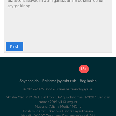
Kirish
18+
Sayt haqida
Reklama joylashtirish
Bog‘lanish
© 2017-2026 Spot – Biznes va texnologiyalar.
“Afisha Media” MChJ. Elektron OAV guvohnomasi: №1207. Berilgan
sanasi: 2019-yil 13-avgust
Muassis: “Afisha Media” MChJ
Bosh muharrir: Erkenova Dinora Fayzulloevna
Manzil: 100007, Toshkent, Parkent ko‘chasi, 26A