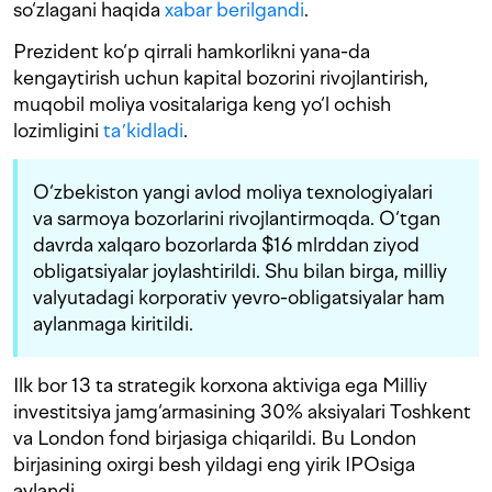
so‘zlagani haqida
xabar berilgandi
.
Prezident ko‘p qirrali hamkorlikni yana-da
kengaytirish uchun kapital bozorini rivojlantirish,
muqobil moliya vositalariga keng yo‘l ochish
lozimligini
taʼkidladi
.
O‘zbekiston yangi avlod moliya texnologiyalari
va sarmoya bozorlarini rivojlantirmoqda. O‘tgan
davrda xalqaro bozorlarda $16 mlrddan ziyod
obligatsiyalar joylashtirildi. Shu bilan birga, milliy
valyutadagi korporativ yevro-obligatsiyalar ham
aylanmaga kiritildi.
Ilk bor 13 ta strategik korxona aktiviga ega Milliy
investitsiya jamg‘armasining 30% aksiyalari Toshkent
va London fond birjasiga chiqarildi. Bu London
birjasining oxirgi besh yildagi eng yirik IPOsiga
aylandi.