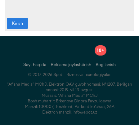
Kirish
18+
Sayt haqida
Reklama joylashtirish
Bog‘lanish
© 2017-2026 Spot – Biznes va texnologiyalar.
“Afisha Media” MChJ. Elektron OAV guvohnomasi: №1207. Berilgan
sanasi: 2019-yil 13-avgust
Muassis: “Afisha Media” MChJ
Bosh muharrir: Erkenova Dinora Fayzulloevna
Manzil: 100007, Toshkent, Parkent ko‘chasi, 26A
Elektron manzil: info@spot.uz