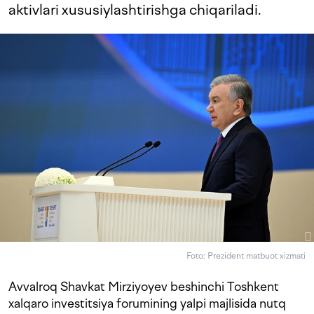
aktivlari xususiylashtirishga chiqariladi.
Foto: Prezident matbuot xizmati
Avvalroq Shavkat Mirziyoyev beshinchi Toshkent
xalqaro investitsiya forumining yalpi majlisida nutq