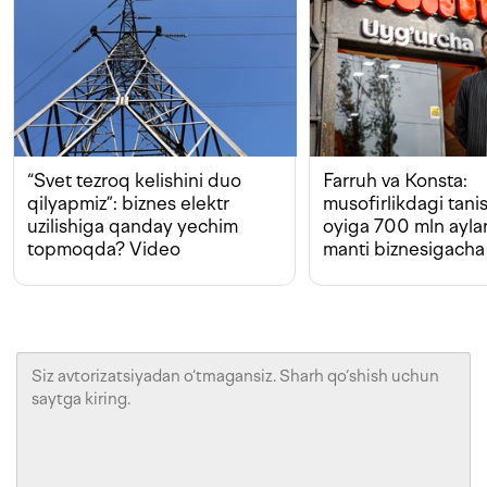
“Svet tezroq kelishini duo
Farruh va Konsta:
qilyapmiz”: biznes elektr
musofirlikdagi tan
uzilishiga qanday yechim
oyiga 700 mln ayla
topmoqda? Video
manti biznesigacha