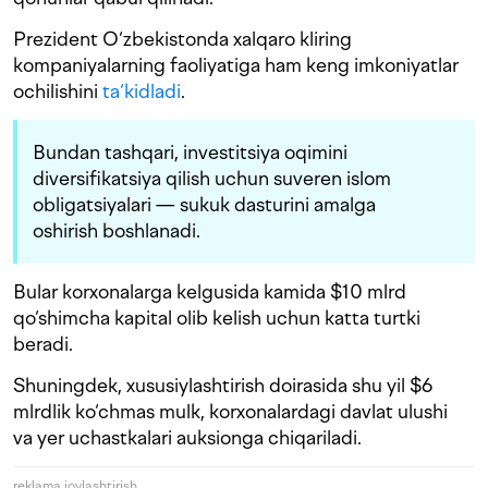
Prezident O‘zbekistonda xalqaro kliring
kompaniyalarning faoliyatiga ham keng imkoniyatlar
ochilishini
ta‘kidladi
.
Bundan tashqari, investitsiya oqimini
diversifikatsiya qilish uchun suveren islom
obligatsiyalari — sukuk dasturini amalga
oshirish boshlanadi.
Bular korxonalarga kelgusida kamida $10 mlrd
qo‘shimcha kapital olib kelish uchun katta turtki
beradi.
Shuningdek, xususiylashtirish doirasida shu yil $6
mlrdlik ko‘chmas mulk, korxonalardagi davlat ulushi
va yer uchastkalari auksionga chiqariladi.
reklama joylashtirish