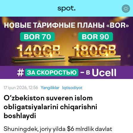
17 iyun 2026, 12:56
Yangiliklar
Iqtisodiyot
O‘zbekiston suveren islom
obligatsiyalarini chiqarishni
boshlaydi
Shuningdek, joriy yilda $6 mlrdlik davlat