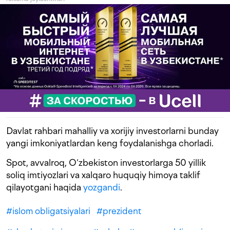
Davlat rahbari mahalliy va xorijiy investorlarni bunday
yangi imkoniyatlardan keng foydalanishga chorladi.
Spot, avvalroq, O‘zbekiston investorlarga 50 yillik
soliq imtiyozlari va xalqaro huquqiy himoya taklif
qilayotgani haqida
yozgandi
.
#
islom obligatsiyalari
#
prezident