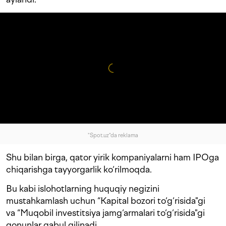
"Spot.uz"da reklama
Shu bilan birga, qator yirik kompaniyalarni ham IPOga
chiqarishga tayyorgarlik ko‘rilmoqda.
Bu kabi islohotlarning huquqiy negizini
mustahkamlash uchun “Kapital bozori to‘g‘risida"gi
va “Muqobil investitsiya jamg‘armalari to‘g‘risida"gi
qonunlar qabul qilinadi.