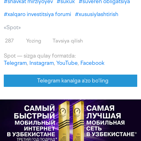
#
shavkat mirziyoyev
#
sukuk
#
suveren obligatsiya
#
xalqaro investitsiya forumi
#
xususiylashtirish
«Spot»
287
Yozing
Tavsiya qilish
Spot — sizga qulay formatda:
Telegram
,
Instagram
,
YouTube
,
Facebook
Telegram kanalga a'zo bo‘ling