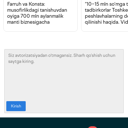
Farruh va Konsta:
“10−15 mln so‘mga t
musofirlikdagi tanishuvdan
tadbirkorlar Toshk
oyiga 700 mln aylanmalik
peshlavhalarning 
manti biznesigacha
qilinishi haqida. Vi
Kirish