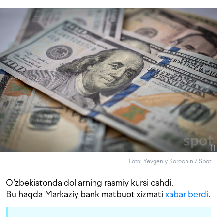
Foto: Yevgeniy Sorochin / Spot
O‘zbekistonda dollarning rasmiy kursi oshdi.
Bu haqda Markaziy bank matbuot xizmati
xabar berdi
.