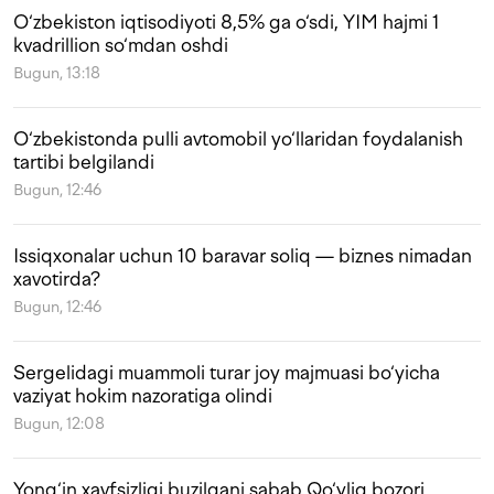
O‘zbekiston iqtisodiyoti 8,5% ga o‘sdi, YIM hajmi 1
kvadrillion so‘mdan oshdi
Bugun, 13:18
O‘zbekistonda pulli avtomobil yo‘llaridan foydalanish
tartibi belgilandi
Bugun, 12:46
Issiqxonalar uchun 10 baravar soliq — biznes nimadan
xavotirda?
Bugun, 12:46
Sergelidagi muammoli turar joy majmuasi bo‘yicha
vaziyat hokim nazoratiga olindi
Bugun, 12:08
Yong‘in xavfsizligi buzilgani sabab Qo‘yliq bozori