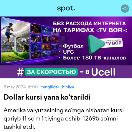
8 may 2024, 16:00
Yangiliklar
Moliya
Dollar kursi yana ko‘tarildi
Amerika valyutasining so‘mga nisbatan kursi
qariyb 11 so‘m 1 tiyinga oshib, 12695 so‘mni
tashkil etdi.