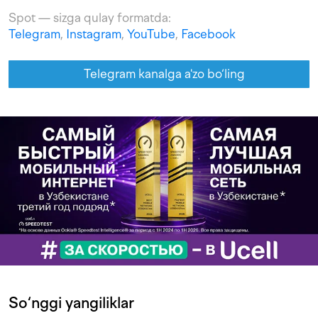
Spot — sizga qulay formatda:
Telegram
,
Instagram
,
YouTube
,
Facebook
Telegram kanalga a'zo bo‘ling
So‘nggi yangiliklar