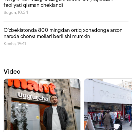
faoliyati qisman cheklandi
Bugun, 10:34
O‘zbekistonda 800 mingdan ortiq xonadonga arzon
narxda chorva mollari berilishi mumkin
Kecha, 19:41
Video