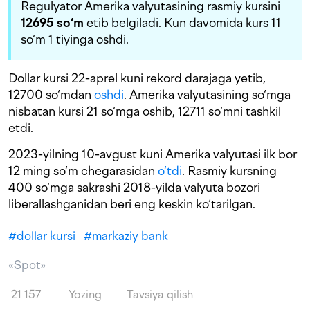
Regulyator Amerika valyutasining rasmiy kursini
12695 so‘m
etib belgiladi. Kun davomida kurs 11
so‘m 1 tiyinga oshdi.
Dollar kursi 22-aprel kuni rekord darajaga yetib,
12700 so‘mdan
oshdi
. Amerika valyutasining so‘mga
nisbatan kursi 21 so‘mga oshib, 12711 so‘mni tashkil
etdi.
2023-yilning 10-avgust kuni Amerika valyutasi ilk bor
12 ming so‘m chegarasidan
o‘tdi
. Rasmiy kursning
400 so‘mga sakrashi 2018-yilda valyuta bozori
liberallashganidan beri eng keskin ko‘tarilgan.
#
dollar kursi
#
markaziy bank
«Spot»
21 157
Yozing
Tavsiya qilish