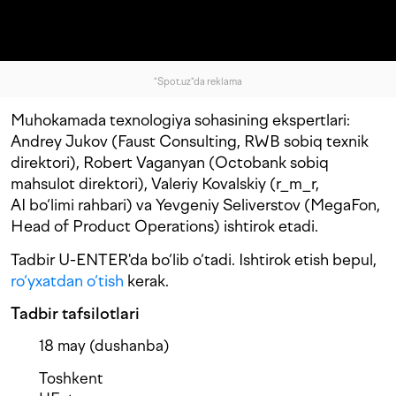
"Spot.uz"da reklama
Muhokamada texnologiya sohasining ekspertlari:
Andrey Jukov (Faust Consulting, RWB sobiq texnik
direktori), Robert Vaganyan (Octobank sobiq
mahsulot direktori), Valeriy Kovalskiy (r_m_r,
AI bo‘limi rahbari) va Yevgeniy Seliverstov (MegaFon,
Head of Product Operations) ishtirok etadi.
Tadbir U-ENTER'da bo‘lib o‘tadi. Ishtirok etish bepul,
ro‘yxatdan o‘tish
kerak.
Tadbir tafsilotlari
18 may (dushanba)
Toshkent