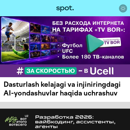
Dasturlash kelajagi va injiniringdagi
AI-yondashuvlar haqida uchrashuv