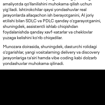
amaliyotda qo‘llanilishini muhokama qilish uchun
yig‘iladi. Ishtirokchilar qaysi yondashuvlar real
jarayonlarda allaqachon ish berayotganini, AI joriy
etilishi bilan SDLC va PDLC qanday o‘zgarayotganini,
shuningdek, assistentli ishlab chiqishdan
foydalanishda qanday xavf-xatarlar va cheklovlar
yuzaga kelishini ko‘rib chiqadilar.
Munozara doirasida, shuningdek, dasturchi rolidagi
o‘zgarishlar, yangi vositalarning delivery va discovery
jarayonlariga ta’siri hamda vibe coding kabi dolzarb
yondashuvlar muhokama qilinadi.