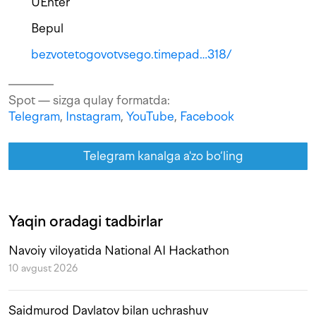
UEnter
Bepul
bezvotetogovotvsego.timepad…318/
Spot — sizga qulay formatda:
Telegram
,
Instagram
,
YouTube
,
Facebook
Telegram kanalga a'zo bo‘ling
Yaqin oradagi tadbirlar
Navoiy viloyatida National AI Hackathon
10 avgust 2026
Saidmurod Davlatov bilan uchrashuv