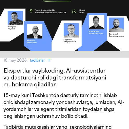
18 may 2026
Tadbirlar
IT
Ekspertlar vaybkoding, AI-assistentlar
va dasturchi rolidagi transformatsiyani
muhokama qiladilar.
18-may kuni Toshkentda dasturiy ta’minotni ishlab
chiqishdagi zamonaviy yondashuvlarga, jumladan, AI-
yordamchilar va agent tizimlaridan foydalanishga
bag‘ishlangan uchrashuv bo‘lib o‘tadi.
Tadbirda mutaxassislar yangi texnologiyalarning