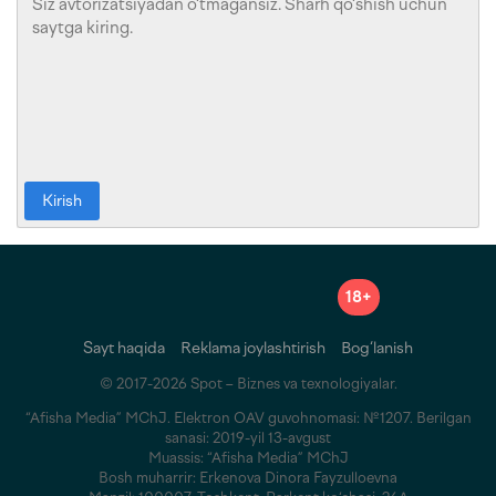
Kirish
18+
Sayt haqida
Reklama joylashtirish
Bog‘lanish
© 2017-2026 Spot – Biznes va texnologiyalar.
“Afisha Media” MChJ. Elektron OAV guvohnomasi: №1207. Berilgan
sanasi: 2019-yil 13-avgust
Muassis: “Afisha Media” MChJ
Bosh muharrir: Erkenova Dinora Fayzulloevna