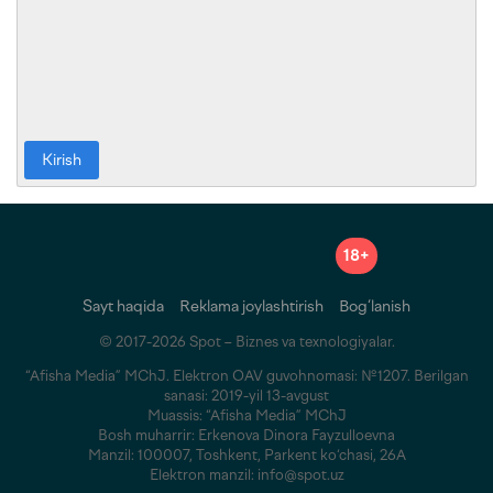
Kirish
18+
Sayt haqida
Reklama joylashtirish
Bog‘lanish
© 2017-2026 Spot – Biznes va texnologiyalar.
“Afisha Media” MChJ. Elektron OAV guvohnomasi: №1207. Berilgan
sanasi: 2019-yil 13-avgust
Muassis: “Afisha Media” MChJ
Bosh muharrir: Erkenova Dinora Fayzulloevna
Manzil: 100007, Toshkent, Parkent ko‘chasi, 26A
Elektron manzil: info@spot.uz