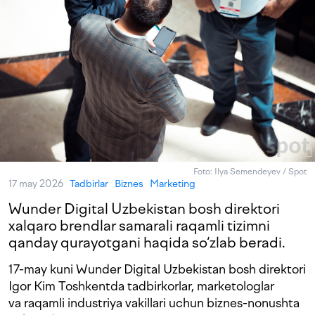
Foto: Ilya Semendeyev / Spot
17 may 2026
Tadbirlar
Biznes
Marketing
Wunder Digital Uzbekistan bosh direktori
xalqaro brendlar samarali raqamli tizimni
qanday qurayotgani haqida so‘zlab beradi.
17-may kuni Wunder Digital Uzbekistan bosh direktori
Igor Kim Toshkentda tadbirkorlar, marketologlar
va raqamli industriya vakillari uchun biznes-nonushta