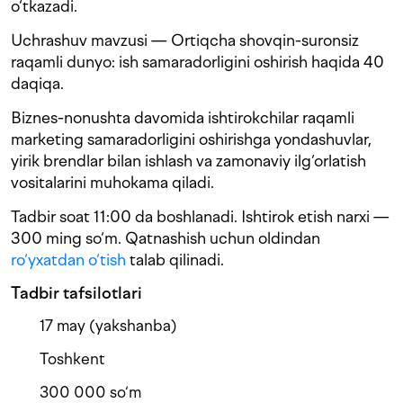
o‘tkazadi.
Uchrashuv mavzusi — Ortiqcha shovqin-suronsiz
raqamli dunyo: ish samaradorligini oshirish haqida 40
daqiqa.
Biznes-nonushta davomida ishtirokchilar raqamli
marketing samaradorligini oshirishga yondashuvlar,
yirik brendlar bilan ishlash va zamonaviy ilg‘orlatish
vositalarini muhokama qiladi.
Tadbir soat 11:00 da boshlanadi. Ishtirok etish narxi —
300 ming so‘m. Qatnashish uchun oldindan
ro‘yxatdan o‘tish
talab qilinadi.
Tadbir tafsilotlari
17 may (yakshanba)
Toshkent
300 000 so‘m