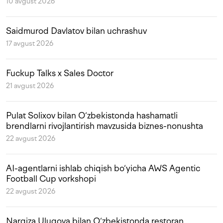
10 avgust 2026
Saidmurod Davlatov bilan uchrashuv
17 avgust 2026
Fuckup Talks x Sales Doctor
21 avgust 2026
Pulat Solixov bilan O‘zbekistonda hashamatli
brendlarni rivojlantirish mavzusida biznes-nonushta
22 avgust 2026
AI-agentlarni ishlab chiqish bo‘yicha AWS Agentic
Football Cup vorkshopi
22 avgust 2026
Nargiza Ulugova bilan O‘zbekistonda restoran