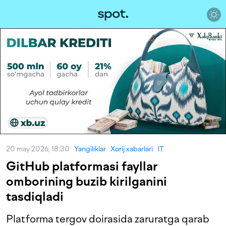
20 may 2026, 18:30
Yangiliklar
Xorij xabarlari
IT
GitHub platformasi fayllar
omborining buzib kirilganini
tasdiqladi
Platforma tergov doirasida zaruratga qarab