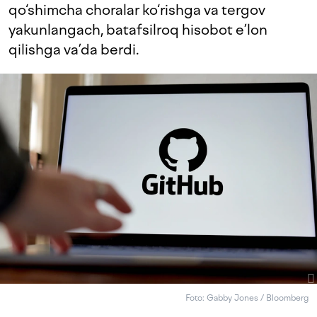
qo‘shimcha choralar ko‘rishga va tergov
yakunlangach, batafsilroq hisobot e’lon
qilishga va’da berdi.
Foto: Gabby Jones / Bloomberg