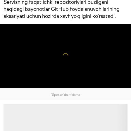
Servisning faqat ichki repozitoriylari buzilgani
haqidagi bayonotlar GitHub foydalanuvchilarining
aksariyati uchun hozirda xavf yo‘qligini ko‘rsatadi.
"Spot.uz"da reklama