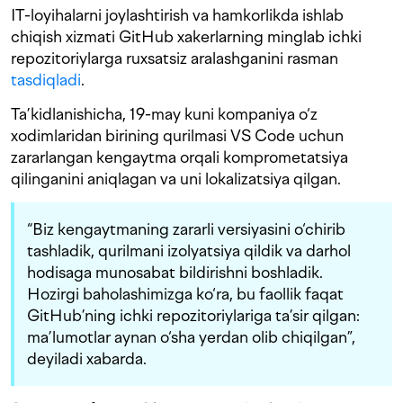
IT-loyihalarni joylashtirish va hamkorlikda ishlab
chiqish xizmati GitHub xakerlarning minglab ichki
repozitoriylarga ruxsatsiz aralashganini rasman
tasdiqladi
.
Ta’kidlanishicha, 19-may kuni kompaniya o‘z
xodimlaridan birining qurilmasi VS Code uchun
zararlangan kengaytma orqali komprometatsiya
qilinganini aniqlagan va uni lokalizatsiya qilgan.
“Biz kengaytmaning zararli versiyasini o‘chirib
tashladik, qurilmani izolyatsiya qildik va darhol
hodisaga munosabat bildirishni boshladik.
Hozirgi baholashimizga ko‘ra, bu faollik faqat
GitHub’ning ichki repozitoriylariga ta’sir qilgan:
ma’lumotlar aynan o‘sha yerdan olib chiqilgan”,
deyiladi xabarda.