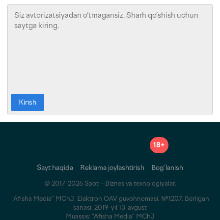
Kirish
18+
Sayt haqida
Reklama joylashtirish
Bog‘lanish
© 2017-2026 Spot – Biznes va texnologiyalar.
“Afisha Media” MChJ. Elektron OAV guvohnomasi: №1207. Berilgan
sanasi: 2019-yil 13-avgust
Muassis: “Afisha Media” MChJ