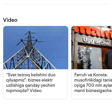
Video
“Svet tezroq kelishini duo
Farruh va Konsta:
qilyapmiz”: biznes elektr
musofirlikdagi tan
uzilishiga qanday yechim
oyiga 700 mln ayla
topmoqda? Video
manti biznesigacha