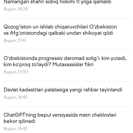
Namangan shahri sobiq hokimi 11 yilga qamaldi
Bugun, 18:24
Qozog‘iston un ishlab chiqaruvchilari O‘zbekiston
va Afg‘onistondagi qalbaki undan shikoyat qildi
Bugun, 17:41
O‘zbekistonda progressiv daromad solig‘i: kim yutadi,
kim ko‘proq to‘laydi? Mutaxassislar fikri
Bugun, 17:00
Davlat kadastrlari palatasiga yangi rahbar tayinlandi
Bugun, 16:45
ChatGPT’ning bepul versiyasida matn cheklovlari
bekor qilinadi
Bugun, 16:43