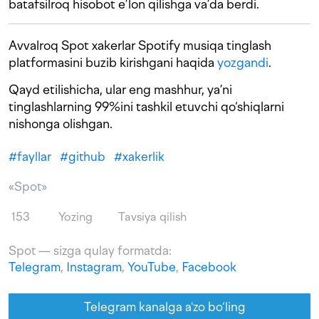
batafsilroq hisobot e’lon qilishga va’da berdi.
Avvalroq Spot xakerlar Spotify musiqa tinglash
platformasini buzib kirishgani haqida
yozgandi
.
Qayd etilishicha, ular eng mashhur, ya’ni
tinglashlarning 99%ini tashkil etuvchi qo‘shiqlarni
nishonga olishgan.
#
fayllar
#
github
#
xakerlik
«Spot»
153
Yozing
Tavsiya qilish
Spot — sizga qulay formatda:
Telegram
,
Instagram
,
YouTube
,
Facebook
Telegram kanalga a'zo bo‘ling