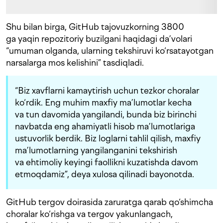
Shu bilan birga, GitHub tajovuzkorning 3800
ga yaqin repozitoriy buzilgani haqidagi da’volari
“umuman olganda, ularning tekshiruvi ko‘rsatayotgan
narsalarga mos kelishini” tasdiqladi.
“Biz xavflarni kamaytirish uchun tezkor choralar
ko‘rdik. Eng muhim maxfiy ma’lumotlar kecha
va tun davomida yangilandi, bunda biz birinchi
navbatda eng ahamiyatli hisob ma’lumotlariga
ustuvorlik berdik. Biz loglarni tahlil qilish, maxfiy
ma’lumotlarning yangilanganini tekshirish
va ehtimoliy keyingi faollikni kuzatishda davom
etmoqdamiz”, deya xulosa qilinadi bayonotda.
GitHub tergov doirasida zaruratga qarab qo‘shimcha
choralar ko‘rishga va tergov yakunlangach,