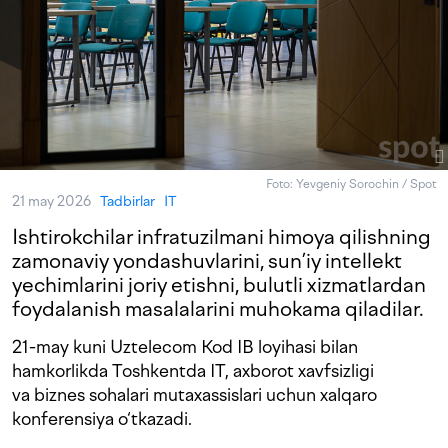
Foto: Yevgeniy Sorochin / Spot
21 may 2026
Tadbirlar
IT
Ishtirokchilar infratuzilmani himoya qilishning
zamonaviy yondashuvlarini, sun’iy intellekt
yechimlarini joriy etishni, bulutli xizmatlardan
foydalanish masalalarini muhokama qiladilar.
21-may kuni Uztelecom Kod IB loyihasi bilan
hamkorlikda Toshkentda IT, axborot xavfsizligi
va biznes sohalari mutaxassislari uchun xalqaro
konferensiya o‘tkazadi.