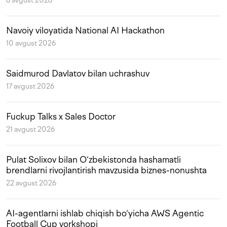
6 avgust 2026
Navoiy viloyatida National AI Hackathon
10 avgust 2026
Saidmurod Davlatov bilan uchrashuv
17 avgust 2026
Fuckup Talks x Sales Doctor
21 avgust 2026
Pulat Solixov bilan O‘zbekistonda hashamatli
brendlarni rivojlantirish mavzusida biznes-nonushta
22 avgust 2026
AI-agentlarni ishlab chiqish bo‘yicha AWS Agentic
Football Cup vorkshopi