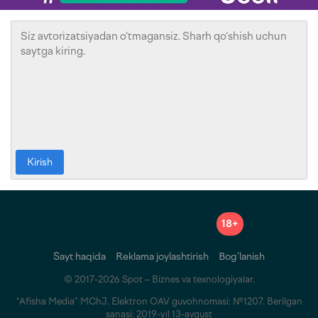
Kirish
18+
Sayt haqida
Reklama joylashtirish
Bog‘lanish
© 2017-2026 Spot – Biznes va texnologiyalar.
“Afisha Media” MChJ. Elektron OAV guvohnomasi: №1207. Berilgan
sanasi: 2019-yil 13-avgust