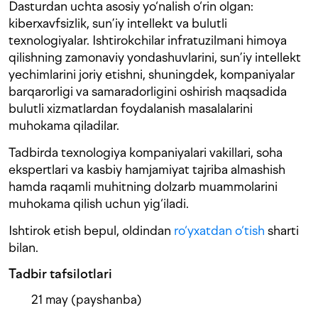
Dasturdan uchta asosiy yo‘nalish o‘rin olgan:
kiberxavfsizlik, sun’iy intellekt va bulutli
texnologiyalar. Ishtirokchilar infratuzilmani himoya
qilishning zamonaviy yondashuvlarini, sun’iy intellekt
yechimlarini joriy etishni, shuningdek, kompaniyalar
barqarorligi va samaradorligini oshirish maqsadida
bulutli xizmatlardan foydalanish masalalarini
muhokama qiladilar.
Tadbirda texnologiya kompaniyalari vakillari, soha
ekspertlari va kasbiy hamjamiyat tajriba almashish
hamda raqamli muhitning dolzarb muammolarini
muhokama qilish uchun yig‘iladi.
Ishtirok etish bepul, oldindan
ro‘yxatdan o‘tish
sharti
bilan.
Tadbir tafsilotlari
21 may (payshanba)