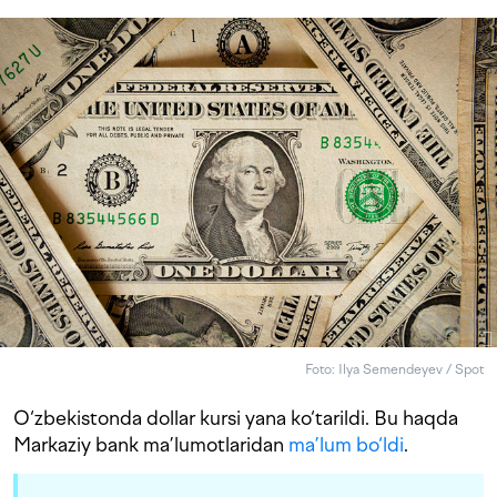
Foto: Ilya Semendeyev / Spot
O‘zbekistonda dollar kursi yana ko‘tarildi. Bu haqda
Markaziy bank ma’lumotlaridan
ma’lum bo‘ldi
.