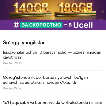
So‘nggi yangiliklar
Issiqxonalar uchun 10 baravar soliq — biznes nimadan
xavotirda?
Kecha, 20:00
Qozog‘istonda ilk bor bortida yo‘lovchi bo‘lgan
uchuvchisiz aerotaksi sinovdan o‘tkazildi
Kecha, 19:52
Yo‘l haqi, sabzi va benzin: iyulda O‘zbekistonda nimalar