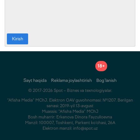
Kirish
18+
Sayt haqida
Reklama joylashtirish
Bog‘lanish
© 2017-2026 Spot – Biznes va texnologiyalar.
“Afisha Media” MChJ. Elektron OAV guvohnomasi: №1207. Berilgan
sanasi: 2019-yil 13-avgust
Muassis: “Afisha Media” MChJ
Bosh muharrir: Erkenova Dinora Fayzulloevna
Manzil: 100007, Toshkent, Parkent ko‘chasi, 26A
Elektron manzil: info@spot.uz