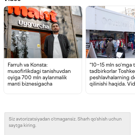
Farruh va Konsta:
“10−15 mln so‘mga t
musofirlikdagi tanishuvdan
tadbirkorlar Toshk
oyiga 700 mln aylanmalik
peshlavhalarning 
manti biznesigacha
qilinishi haqida. Vi