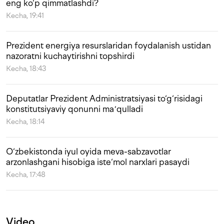
eng ko‘p qimmatlashdi?
Kecha, 19:41
Prezident energiya resurslaridan foydalanish ustidan
nazoratni kuchaytirishni topshirdi
Kecha, 18:43
Deputatlar Prezident Administratsiyasi to‘g‘risidagi
konstitutsiyaviy qonunni maʼqulladi
Kecha, 18:14
O‘zbekistonda iyul oyida meva-sabzavotlar
arzonlashgani hisobiga iste‘mol narxlari pasaydi
Kecha, 17:48
Video