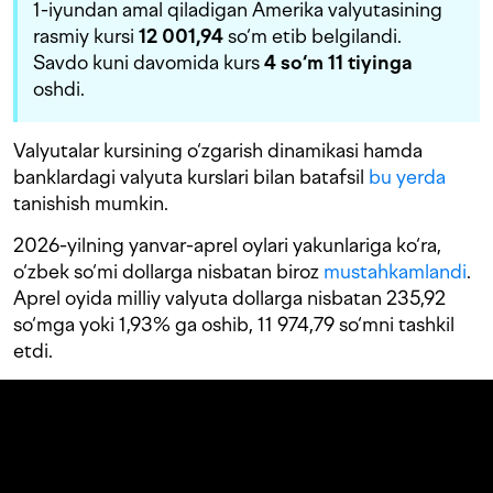
1-iyundan amal qiladigan Amerika valyutasining
rasmiy kursi
12 001,94
so‘m etib belgilandi.
Savdo kuni davomida kurs
4 s
o‘m 11 tiyinga
oshdi.
Valyutalar kursining o‘zgarish dinamikasi hamda
banklardagi valyuta kurslari bilan batafsil
bu yerda
tanishish mumkin.
2026-yilning yanvar-aprel oylari yakunlariga ko‘ra,
o‘zbek so‘mi dollarga nisbatan biroz
mustahkamlandi
.
Aprel oyida milliy valyuta dollarga nisbatan 235,92
so‘mga yoki 1,93% ga oshib, 11 974,79 so‘mni tashkil
etdi.