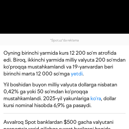
"Spot.uz"da reklama
Oyning birinchi yarmida kurs 12 200 so‘m atrofida
edi. Biroq, ikkinchi yarmida milliy valyuta 200 so‘mdan
ko‘proqqa mustahkamlandi va 19-yanvardan beri
birinchi marta 12 000 so‘mga
yetdi
.
Yil boshidan buyon milliy valyuta dollarga nisbatan
0,42% ga yoki 50 so‘mdan ko‘proqqa
mustahkamlandi. 2025-yil yakunlariga
ko‘ra
, dollar
kursi nominal hisobda 6,9% ga pasaydi.
Avvalroq Spot banklardan $500 gacha valyutani
pasportsiz xarid qilishga ruxsat berilgani haqida