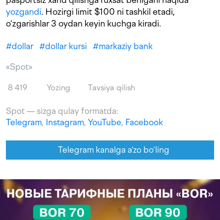
yozgandi
. Hozirgi limit $100 ni tashkil etadi,
o‘zgarishlar 3 oydan keyin kuchga kiradi.
#
dollar
#
dollar kursi
#
markaziy bank
«Spot»
8 419
Yozing
Tavsiya qilish
Spot — sizga qulay formatda:
Telegram
,
Instagram
,
YouTube
,
Facebook
Telegram kanalga a'zo bo‘ling