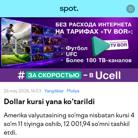
26 may 2026, 16:03
Yangiliklar
Moliya
Dollar kursi yana ko‘tarildi
Amerika valyutasining so‘mga nisbatan kursi 4
so‘m 11 tiyinga oshib, 12 001,94 so‘mni tashkil
etdi.