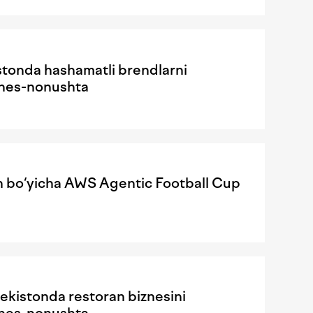
istonda hashamatli brendlarni
iznes-nonushta
sh bo‘yicha AWS Agentic Football Cup
ekistonda restoran biznesini