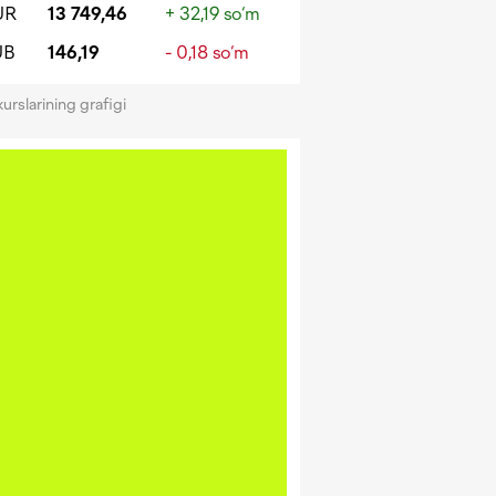
UR
13 749,46
+ 32,19 so‘m
UB
146,19
- 0,18 so‘m
kurslarining grafigi