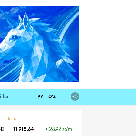
rlar
РУ
O‘Z
alar kursi
SD
11 915,64
+ 28,92 so‘m