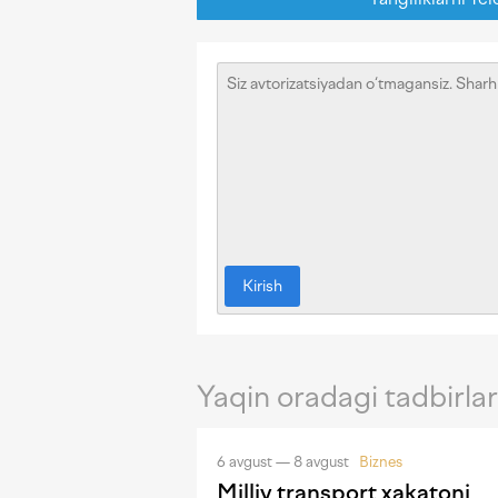
Kirish
Yaqin oradagi tadbirlar
6 avgust — 8 avgust
Biznes
Milliy transport xakatoni