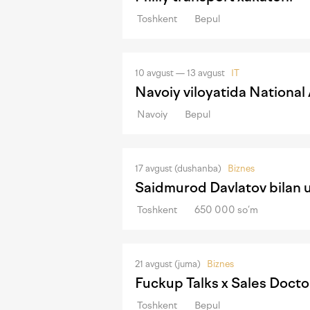
Toshkent
Bepul
10 avgust — 13 avgust
IT
Navoiy viloyatida Nationa
Navoiy
Bepul
17 avgust (dushanba)
Biznes
Saidmurod Davlatov bilan 
Toshkent
650 000 so‘m
21 avgust (juma)
Biznes
Fuckup Talks x Sales Docto
Toshkent
Bepul