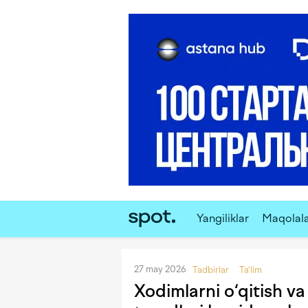
Yangiliklar
Maqolal
27 may 2026
Tadbirlar
Ta'lim
Xodimlarni o‘qitish va