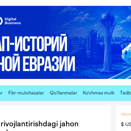
ar
Fikr-mulohazalar
Qo‘llanmalar
Ko‘chmas mulk
Tadbi
Valyut
 rivojlantirishdagi jahon
$ U