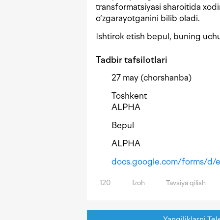
transformatsiyasi sharoitida xod
o‘zgarayotganini bilib oladi.
Ishtirok etish bepul, buning uc
Tadbir tafsilotlari
27 may (chorshanba)
Toshkent
ALPHA
Bepul
ALPHA
docs.google.com/forms/d/
120
Izoh
Tavsiya qilish
Yangiliklarni Tel