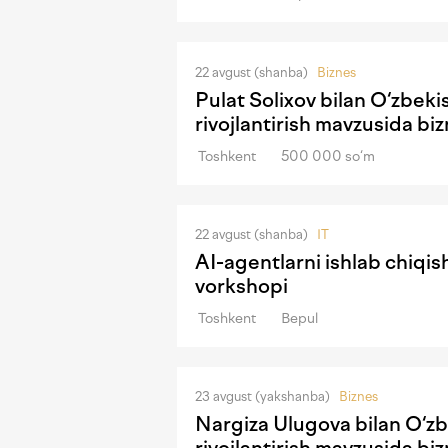
22 avgust (shanba)
Biznes
Pulat Solixov bilan O‘zbek
rivojlantirish mavzusida b
Toshkent
500 000 so‘m
22 avgust (shanba)
IT
AI-agentlarni ishlab chiqi
vorkshopi
Toshkent
Bepul
23 avgust (yakshanba)
Biznes
Nargiza Ulugova bilan O‘zb