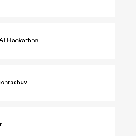
l AI Hackathon
uchrashuv
r