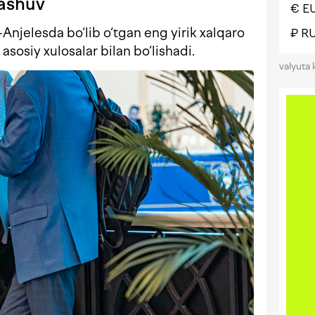
rashuv
€ E
njelesda bo‘lib o‘tgan eng yirik xalqaro
₽ R
osiy xulosalar bilan bo‘lishadi.
valyuta 