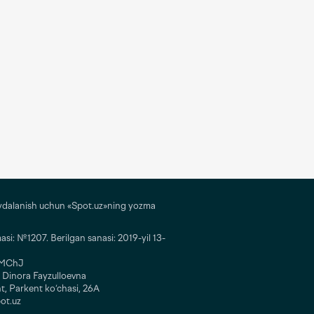
ydalanish uchun «Spot.uz»ning yozma
i: №1207. Berilgan sanasi: 2019-yil 13-
” MChJ
 Dinora Fayzulloevna
t, Parkent ko‘chasi, 26A
ot.uz