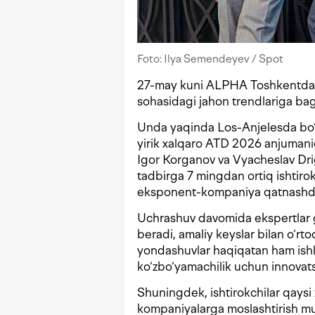
Foto: Ilya Semendeyev / Spot
27-may kuni ALPHA Toshkentda kor
sohasidagi jahon trendlariga bag
Unda yaqinda Los-Anjelesda bo‘li
yirik xalqaro ATD 2026 anjumani
Igor Korganov va Vyacheslav Drigo
tadbirga 7 mingdan ortiq ishtiro
eksponent-kompaniya qatnashd
Uchrashuv davomida ekspertlar g
beradi, amaliy keyslar bilan o‘rt
yondashuvlar haqiqatan ham ishl
ko‘zbo‘yamachilik uchun innovats
Shuningdek, ishtirokchilar qaysi
kompaniyalarga moslashtirish mu