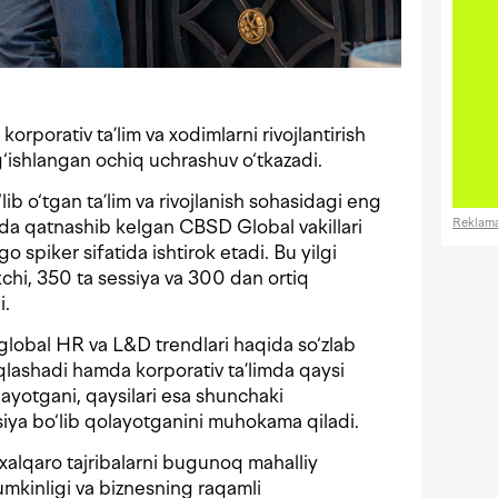
porativ ta’lim va xodimlarni rivojlantirish
‘ishlangan ochiq uchrashuv o‘tkazadi.
b o‘tgan ta’lim va rivojlanish sohasidagi eng
Reklam
da qatnashib kelgan CBSD Global vakillari
 spiker sifatida ishtirok etadi. Bu yilgi
kchi, 350 ta sessiya va 300 dan ortiq
i.
lobal HR va L&D trendlari haqida so‘zlab
oqlashadi hamda korporativ ta’limda qaysi
ayotgani, qaysilari esa shunchaki
iya bo‘lib qolayotganini muhokama qiladi.
 xalqaro tajribalarni bugunoq mahalliy
mkinligi va biznesning raqamli