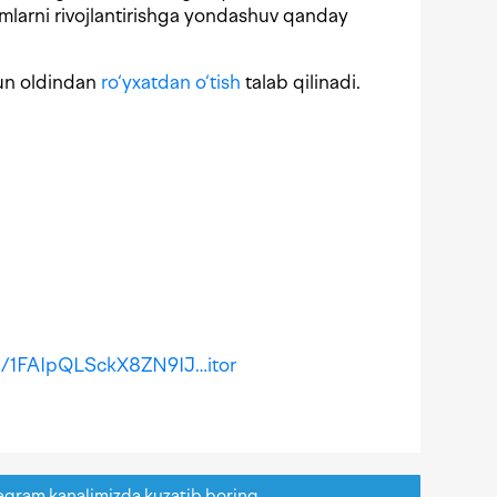
imlarni rivojlantirishga yondashuv qanday
hun oldindan
ro‘yxatdan o‘tish
talab qilinadi.
e/1FAIpQLSckX8ZN9IJ…itor
egram kanalimizda kuzatib boring