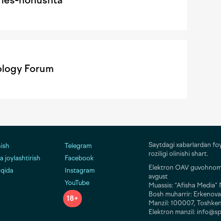
iznes-nonushta
ology Forum
Saytdagi xabarlardan fo
nish
Telegram
roziligi olinishi shart.
 joylashtirish
Facebook
Elektron OAV guvohnomas
aqida
Instagram
avgust
YouTube
Muassis: “Afisha Media
Bosh muharrir: Erkenova
18+
Manzil: 100007, Toshken
Elektron manzil: info@sp