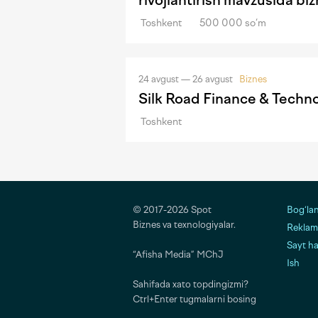
rivojlantirish mavzusida b
Toshkent
500 000 so‘m
24 avgust — 26 avgust
Biznes
Silk Road Finance & Techn
Toshkent
© 2017-2026 Spot
Bog‘la
Biznes va texnologiyalar.
Reklama
Sayt h
“Afisha Media” MChJ
Ish
Sahifada xato topdingizmi?
Ctrl+Enter tugmalarni bosing