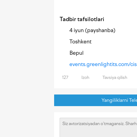
Tadbir tafsilotlari
4 iyun (payshanba)
Toshkent
Bepul
events.greenlightits.com/c
127
Izoh
Tavsiya qilish
Yangiliklarni Tel