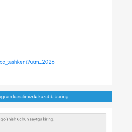
isco_tashkent?utm…2026
egram kanalimizda kuzatib boring