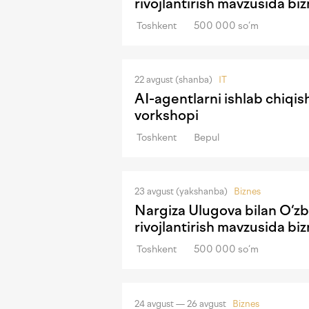
rivojlantirish mavzusida b
Toshkent
500 000 so‘m
22 avgust (shanba)
IT
AI-agentlarni ishlab chiqi
vorkshopi
Toshkent
Bepul
23 avgust (yakshanba)
Biznes
Nargiza Ulugova bilan O‘zb
rivojlantirish mavzusida b
Toshkent
500 000 so‘m
24 avgust — 26 avgust
Biznes