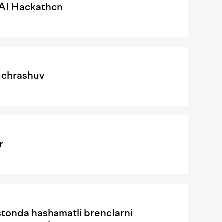
l AI Hackathon
uchrashuv
r
istonda hashamatli brendlarni