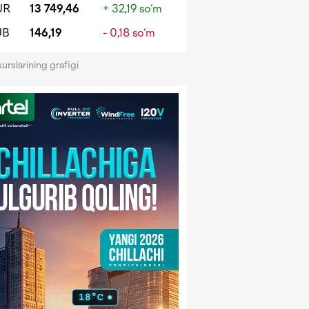
UR
13 749,46
+ 32,19 so‘m
UB
146,19
- 0,18 so‘m
kurslarining grafigi