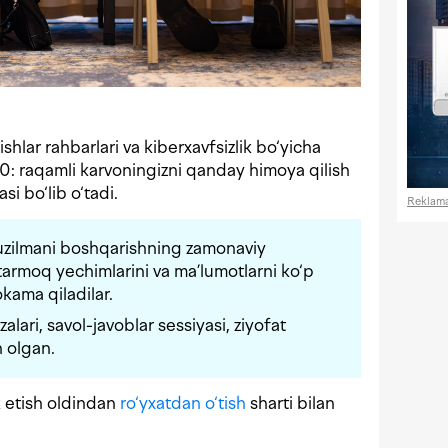
shlar rahbarlari va kiberxavfsizlik bo‘yicha
.0: raqamli karvoningizni qanday himoya qilish
i bo‘lib o‘tadi.
Reklam
atuzilmani boshqarishning zamonaviy
 tarmoq yechimlarini va ma’lumotlarni ko‘p
kama qiladilar.
lari, savol-javoblar sessiyasi, ziyofat
n olgan.
k etish oldindan
ro‘yxatdan o‘tish
sharti bilan