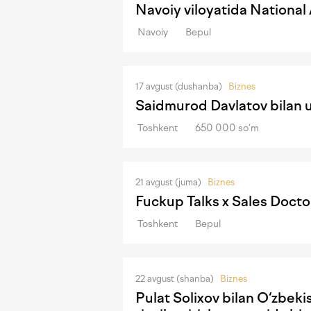
Navoiy viloyatida Nationa
Navoiy
Bepul
17 avgust (dushanba)
Biznes
Saidmurod Davlatov bilan 
Toshkent
650 000 so‘m
21 avgust (juma)
Biznes
Fuckup Talks x Sales Docto
Toshkent
Bepul
22 avgust (shanba)
Biznes
Pulat Solixov bilan O‘zbek