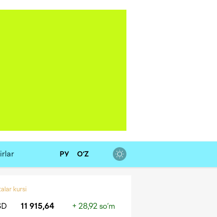
rlar
РУ
O‘Z
alar kursi
SD
11 915,64
+ 28,92 so‘m