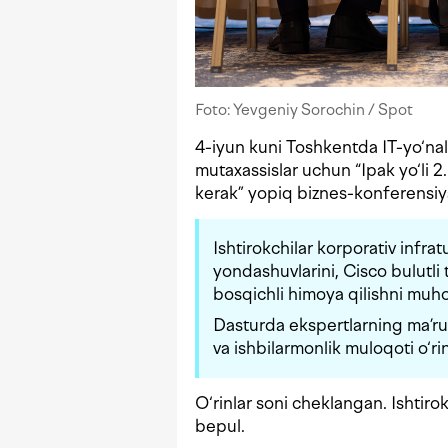
Foto: Yevgeniy Sorochin / Spot
4-iyun kuni Toshkentda IT-yo‘nali
mutaxassislar uchun “Ipak yo‘li 2
kerak” yopiq biznes-konferensiyas
Ishtirokchilar korporativ infr
yondashuvlarini, Cisco bulutli
bosqichli himoya qilishni muho
Dasturda ekspertlarning ma’ruza
va ishbilarmonlik muloqoti o‘ri
O‘rinlar soni cheklangan. Ishtiro
bepul.