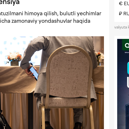
ensiya
€ E
tuzilmani himoya qilish, bulutli yechimlar
₽ R
‘yicha zamonaviy yondashuvlar haqida
valyuta 