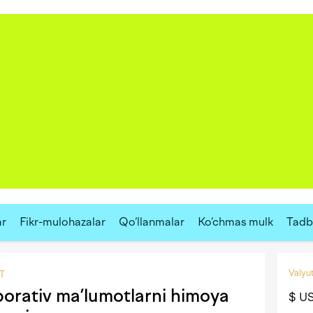
ar
Fikr-mulohazalar
Qo‘llanmalar
Ko‘chmas mulk
Tadbi
Valyut
IT
rporativ ma’lumotlarni himoya
$ U