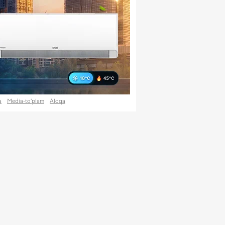
a
Media-to‘plam
Aloqa