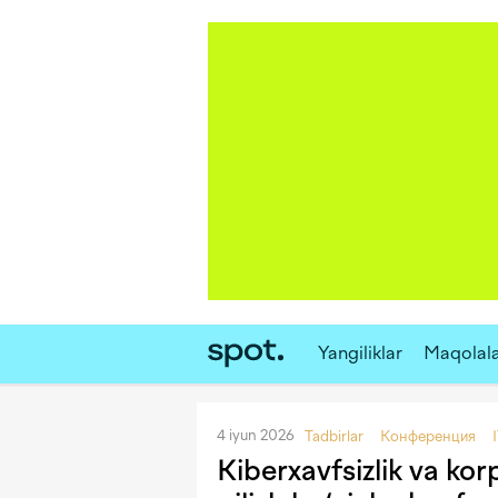
Yangiliklar
Maqolal
4 iyun 2026
Tadbirlar
Конференция
Kiberxavfsizlik va ko