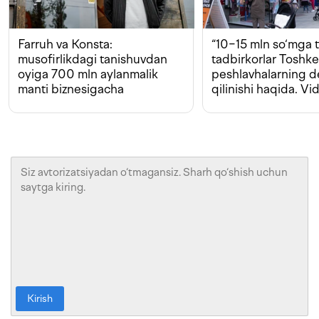
Farruh va Konsta:
“10−15 mln so‘mga t
musofirlikdagi tanishuvdan
tadbirkorlar Toshk
oyiga 700 mln aylanmalik
peshlavhalarning 
manti biznesigacha
qilinishi haqida. Vi
Kirish