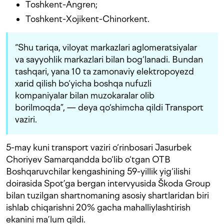
Toshkent-Angren;
Toshkent-Xojikent-Chinorkent.
“Shu tariqa, viloyat markazlari aglomeratsiyalar
va sayyohlik markazlari bilan bog‘lanadi. Bundan
tashqari, yana 10 ta zamonaviy elektropoyezd
xarid qilish bo‘yicha boshqa nufuzli
kompaniyalar bilan muzokaralar olib
borilmoqda”, — deya qo‘shimcha qildi Transport
vaziri.
5-may kuni transport vaziri o‘rinbosari Jasurbek
Choriyev Samarqandda bo‘lib o‘tgan OTB
Boshqaruvchilar kengashining 59-yillik yig‘ilishi
doirasida Spot’ga bergan intervyusida Škoda Group
bilan tuzilgan shartnomaning asosiy shartlaridan biri
ishlab chiqarishni 20% gacha mahalliylashtirish
ekanini ma’lum qildi.