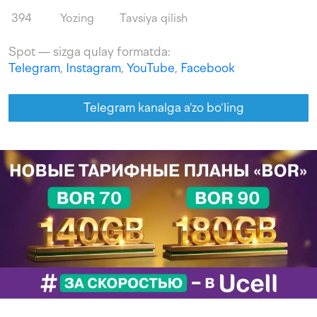
394
Yozing
Tavsiya qilish
Spot — sizga qulay formatda:
Telegram
,
Instagram
,
YouTube
,
Facebook
Telegram kanalga a'zo bo‘ling