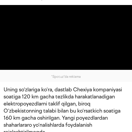
"Spot.uz"da reklama
Uning so‘zlariga ko‘ra, dastlab Chexiya kompaniyasi
soatiga 120 km gacha tezlikda harakatlanadigan
elektropoyezdlarni taklif qilgan, biroq
O‘zbekistonning talabi bilan bu ko‘rsatkich soatiga
160 km gacha oshirilgan. Yangi poyezdlardan
shaharlararo yo‘nalishlarda foydalanish
rejalashtirilmoqda.