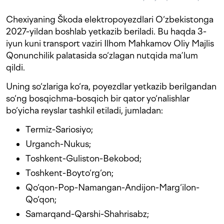
Chexiyaning Škoda elektropoyezdlari O‘zbekistonga
2027-yildan boshlab yetkazib beriladi. Bu haqda 3-
iyun kuni transport vaziri Ilhom Mahkamov Oliy Majlis
Qonunchilik palatasida so‘zlagan nutqida ma’lum
qildi.
Uning so‘zlariga ko‘ra, poyezdlar yetkazib berilgandan
so‘ng bosqichma-bosqich bir qator yo‘nalishlar
bo‘yicha reyslar tashkil etiladi, jumladan:
Termiz-Sariosiyo;
Urganch-Nukus;
Toshkent-Guliston-Bekobod;
Toshkent-Boyto‘rg‘on;
Qo‘qon-Pop-Namangan-Andijon-Marg‘ilon-
Qo‘qon;
Samarqand-Qarshi-Shahrisabz;