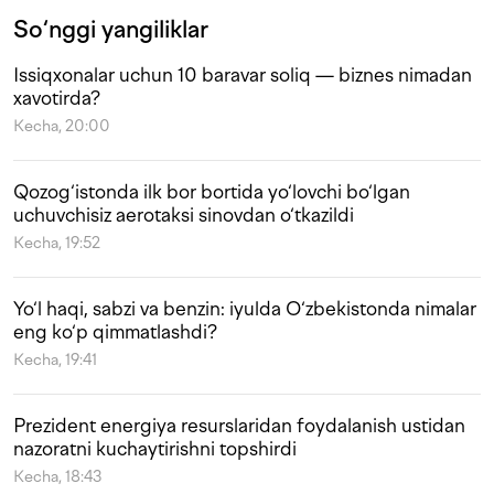
So‘nggi yangiliklar
Issiqxonalar uchun 10 baravar soliq — biznes nimadan
xavotirda?
Kecha, 20:00
Qozog‘istonda ilk bor bortida yo‘lovchi bo‘lgan
uchuvchisiz aerotaksi sinovdan o‘tkazildi
Kecha, 19:52
Yo‘l haqi, sabzi va benzin: iyulda O‘zbekistonda nimalar
eng ko‘p qimmatlashdi?
Kecha, 19:41
Prezident energiya resurslaridan foydalanish ustidan
nazoratni kuchaytirishni topshirdi
Kecha, 18:43