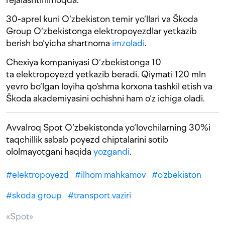
30-aprel kuni O‘zbekiston temir yo‘llari va Škoda
Group O‘zbekistonga elektropoyezdlar yetkazib
berish bo‘yicha shartnoma
imzoladi
.
Chexiya kompaniyasi O‘zbekistonga 10
ta elektropoyezd yetkazib beradi. Qiymati 120 mln
yevro bo‘lgan loyiha qo‘shma korxona tashkil etish va
Škoda akademiyasini ochishni ham o‘z ichiga oladi.
Avvalroq Spot O‘zbekistonda yo‘lovchilarning 30%i
taqchillik sabab poyezd chiptalarini sotib
ololmayotgani haqida
yozgandi
.
#
elektropoyezd
#
ilhom mahkamov
#
o'zbekiston
#
skoda group
#
transport vaziri
«Spot»