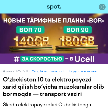
4 iyun 2026, 19:10
Yangiliklar
Transport
На русском языке
O‘zbekiston 10 ta elektropoyezd
xarid qilish bo‘yicha muzokaralar olib
bormoqda — transport vaziri
Škoda elektropoyezdlari O‘zbekistonga