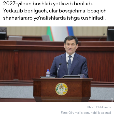
2027-yildan boshlab yetkazib beriladi.
Yetkazib berilgach, ular bosqichma-bosqich
shaharlararo yo‘nalishlarda ishga tushiriladi.
Ilhom Mahkamov
Foto: Oliy majlis qonunchilik palatasi