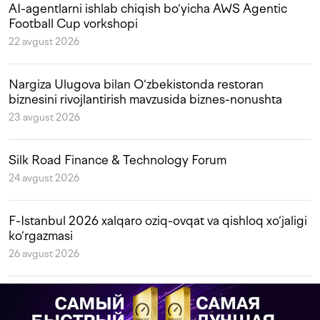
AI-agentlarni ishlab chiqish bo‘yicha AWS Agentic
Football Cup vorkshopi
22 avgust 2026
Nargiza Ulugova bilan O‘zbekistonda restoran
biznesini rivojlantirish mavzusida biznes-nonushta
23 avgust 2026
Silk Road Finance & Technology Forum
24 avgust 2026
F-Istanbul 2026 xalqaro oziq-ovqat va qishloq xo‘jaligi
ko‘rgazmasi
26 avgust 2026