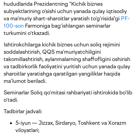
hududlarida Prezidentning “Kichik biznes
subyektlarining o‘sishi uchun yanada qulay iqtisodiy
va ma’muriy shart-sharoitlar yaratish to‘g‘risida"gi
PF-
100-son
Farmoniga bag‘ishlangan seminarlar
turkumini o‘tkazadi.
Ishtirokchilarga kichik biznes uchun soliq rejimini
soddalashtirish, QQS ma’muriyatchiligini
takomillashtirish, aylanmalarning shaffofligini oshirish
va tadbirkorlik faoliyatini yuritish uchun yanada qulay
sharoitlar yaratishga qaratilgan yangiliklar haqida
ma’lumot beriladi.
Seminarlar Soliq qo‘mitasi rahbariyati ishtirokida bo‘lib
o‘tadi.
Tadbirlar jadvali:
5-iyun — Jizzax, Sirdaryo, Toshkent va Xorazm
viloyatlari;