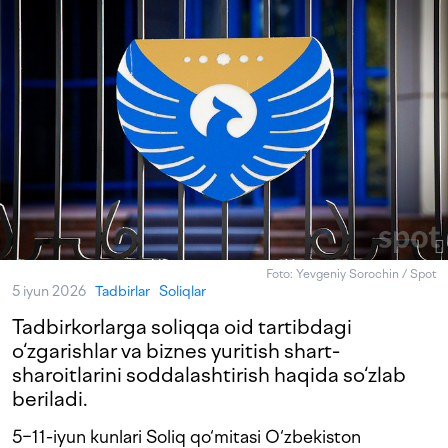
Foto: Yevgeniy Sorochin / Spot
5 iyun 2026
Tadbirlar
Soliqlar
Tadbirkorlarga soliqqa oid tartibdagi
o‘zgarishlar va biznes yuritish shart-
sharoitlarini soddalashtirish haqida so‘zlab
beriladi.
5−11-iyun kunlari Soliq qo‘mitasi O‘zbekiston