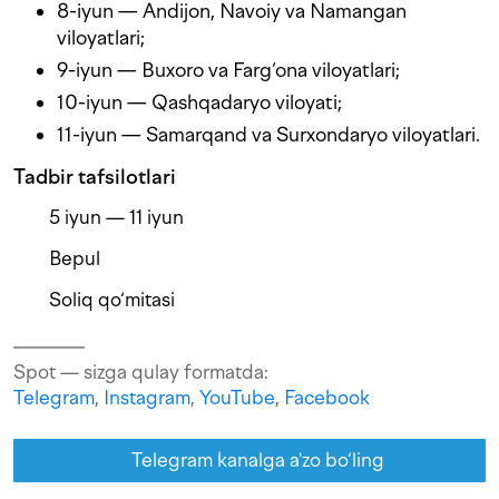
8-iyun — Andijon, Navoiy va Namangan
viloyatlari;
9-iyun — Buxoro va Farg‘ona viloyatlari;
10-iyun — Qashqadaryo viloyati;
11-iyun — Samarqand va Surxondaryo viloyatlari.
Tadbir tafsilotlari
5 iyun — 11 iyun
Bepul
Soliq qo‘mitasi
Spot — sizga qulay formatda:
Telegram
,
Instagram
,
YouTube
,
Facebook
Telegram kanalga a'zo bo‘ling