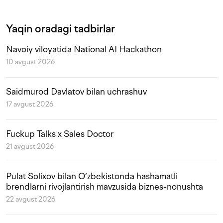
Yaqin oradagi tadbirlar
Navoiy viloyatida National AI Hackathon
10 avgust 2026
Saidmurod Davlatov bilan uchrashuv
17 avgust 2026
Fuckup Talks x Sales Doctor
21 avgust 2026
Pulat Solixov bilan O‘zbekistonda hashamatli
brendlarni rivojlantirish mavzusida biznes-nonushta
22 avgust 2026