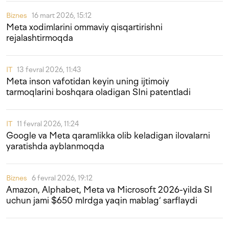
Biznes
16 mart 2026, 15:12
Meta xodimlarini ommaviy qisqartirishni
rejalashtirmoqda
IT
13 fevral 2026, 11:43
Meta inson vafotidan keyin uning ijtimoiy
tarmoqlarini boshqara oladigan SIni patentladi
IT
11 fevral 2026, 11:24
Google va Meta qaramlikka olib keladigan ilovalarni
yaratishda ayblanmoqda
Biznes
6 fevral 2026, 19:12
Amazon, Alphabet, Meta va Microsoft 2026-yilda SI
uchun jami $650 mlrdga yaqin mablag‘ sarflaydi