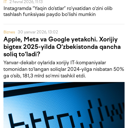
IT
2 fevral 2026, 11:13
Instagramda “Yaqin do‘stlar” ro‘yxatidan o‘zini olib
tashlash funksiyasi paydo bo‘lishi mumkin
Biznes
30 yanvar 2026, 13:02
Apple, Meta va Google yetakchi. Xorijiy
bigtex 2025-yilda O‘zbekistonda qancha
soliq to‘ladi?
Yanvar-dekabr oylarida xorijiy IT-kompaniyalar
tomonidan to‘langan soliqlar 2024-yilga nisbatan 50%
ga o‘sib, 181,3 mlrd so‘mni tashkil etdi.