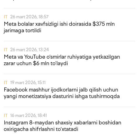
IT
26 mart 2026, 18:57
Meta bolalar xavfsizligi ishi doirasida $375 mln
jarimaga tortildi
IT
26 mart 2026, 13:24
Meta va YouTube o‘smirlar ruhiyatiga yetkazilgan
zarar uchun $6 mln to‘laydi
IT
19 mart 2026, 15:11
Facebook mashhur ijodkorlarni jalb qilish uchun
yangi monetizatsiya dasturini ishga tushirmoqda
IT
16 mart 2026, 18:41
Instagram 8-maydan shaxsiy xabarlarni boshidan
oxirigacha shifrlashni to‘xtatadi