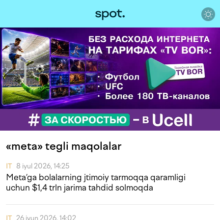
«meta» tegli maqolalar
IT
8 iyul 2026, 14:25
Meta’ga bolalarning jtimoiy tarmoqqa qaramligi
uchun $1,4 trln jarima tahdid solmoqda
IT
26 iyun 2026, 14:02