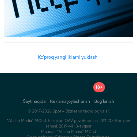
Ko'proq yangiliklarni yuklash
18+
Sayt haqida
Reklama joylashtirish
Bog‘lanish
© 2017-2026 Spot – Biznes va texnologiyalar.
“Afisha Media” MChJ. Elektron OAV guvohnomasi: №1207. Berilgan
sanasi: 2019-yil 13-avgust
Muassis: “Afisha Media” MChJ