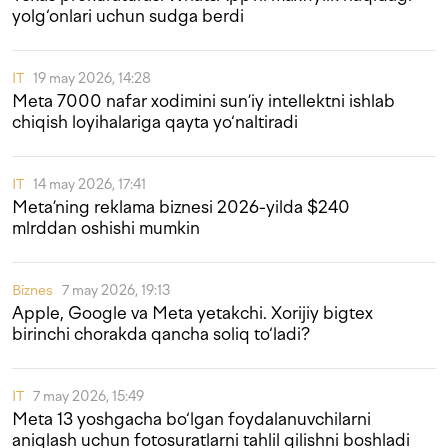
yolg‘onlari uchun sudga berdi
IT
19 may 2026, 14:28
Meta 7000 nafar xodimini sun’iy intellektni ishlab
chiqish loyihalariga qayta yo‘naltiradi
IT
14 may 2026, 17:41
Meta’ning reklama biznesi 2026-yilda $240
mlrddan oshishi mumkin
Biznes
7 may 2026, 19:13
Apple, Google va Meta yetakchi. Xorijiy bigtex
birinchi chorakda qancha soliq to‘ladi?
IT
7 may 2026, 15:49
Meta 13 yoshgacha bo‘lgan foydalanuvchilarni
aniqlash uchun fotosuratlarni tahlil qilishni boshladi