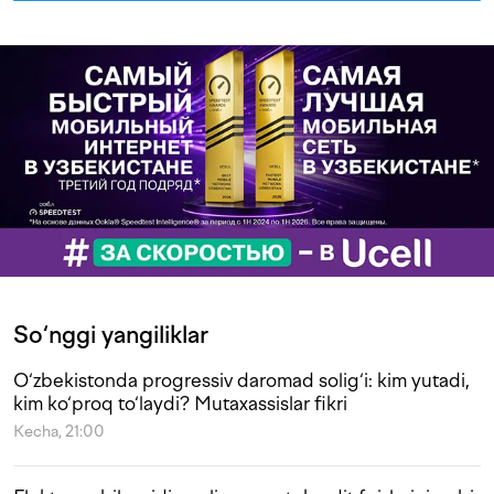
So‘nggi yangiliklar
O‘zbekistonda progressiv daromad solig‘i: kim yutadi,
kim ko‘proq to‘laydi? Mutaxassislar fikri
Kecha, 21:00