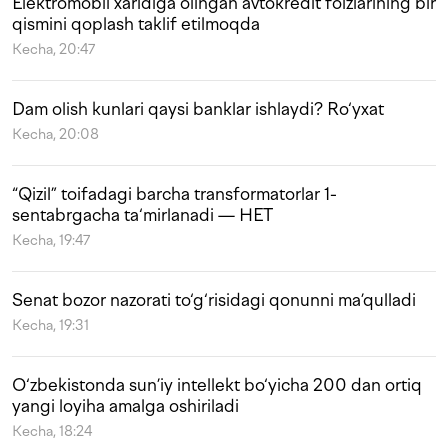
Elektromobil xaridiga olingan avtokredit foizlarining bir
qismini qoplash taklif etilmoqda
Kecha, 20:47
Dam olish kunlari qaysi banklar ishlaydi? Ro‘yxat
Kecha, 20:08
“Qizil” toifadagi barcha transformatorlar 1-
sentabrgacha ta‘mirlanadi — HET
Kecha, 19:47
Senat bozor nazorati to‘g‘risidagi qonunni ma’qulladi
Kecha, 19:31
O‘zbekistonda sun’iy intellekt bo‘yicha 200 dan ortiq
yangi loyiha amalga oshiriladi
Kecha, 18:24