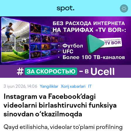
3 iyun 2026, 14:06
Yangiliklar
Xorij xabarlari
IT
Instagram va Facebook’dagi
videolarni birlashtiruvchi funksiya
sinovdan o‘tkazilmoqda
Qayd etilishicha, videolar to‘plami profilning