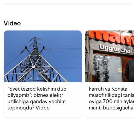
Video
“Svet tezroq kelishini duo
Farruh va Konsta:
qilyapmiz”: biznes elektr
musofirlikdagi tan
uzilishiga qanday yechim
oyiga 700 mln ayla
topmoqda? Video
manti biznesigacha