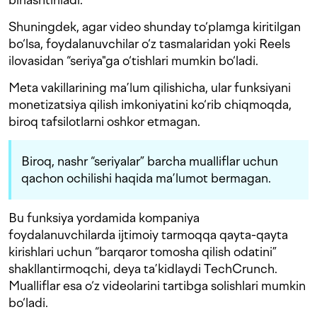
Shuningdek, agar video shunday to‘plamga kiritilgan
bo‘lsa, foydalanuvchilar o‘z tasmalaridan yoki Reels
ilovasidan “seriya"ga o‘tishlari mumkin bo‘ladi.
Meta vakillarining ma’lum qilishicha, ular funksiyani
monetizatsiya qilish imkoniyatini ko‘rib chiqmoqda,
biroq tafsilotlarni oshkor etmagan.
Biroq, nashr “seriyalar” barcha mualliflar uchun
qachon ochilishi haqida ma’lumot bermagan.
Bu funksiya yordamida kompaniya
foydalanuvchilarda ijtimoiy tarmoqqa qayta-qayta
kirishlari uchun “barqaror tomosha qilish odatini”
shakllantirmoqchi, deya ta’kidlaydi TechCrunch.
Mualliflar esa o‘z videolarini tartibga solishlari mumkin
bo‘ladi.