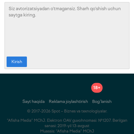
Kirish
18+
Sayt haqida
Reklama joylashtirish
Bog‘lanish
© 2017-2026 Spot – Biznes va texnologiyalar.
“Afisha Media” MChJ. Elektron OAV guvohnomasi: №1207. Berilgan
sanasi: 2019-yil 13-avgust
Muassis: “Afisha Media” MChJ