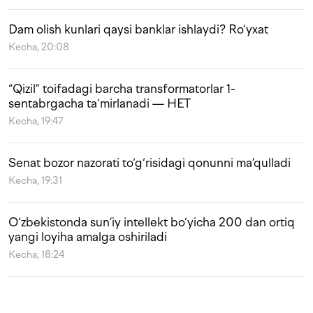
Dam olish kunlari qaysi banklar ishlaydi? Ro‘yxat
Kecha, 20:08
“Qizil” toifadagi barcha transformatorlar 1-
sentabrgacha ta‘mirlanadi — HET
Kecha, 19:47
Senat bozor nazorati to‘g‘risidagi qonunni ma’qulladi
Kecha, 19:31
O‘zbekistonda sun’iy intellekt bo‘yicha 200 dan ortiq
yangi loyiha amalga oshiriladi
Kecha, 18:24