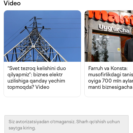
Video
“Svet tezroq kelishini duo
Farruh va Konsta:
qilyapmiz”: biznes elektr
musofirlikdagi tan
uzilishiga qanday yechim
oyiga 700 mln ayla
topmoqda? Video
manti biznesigacha