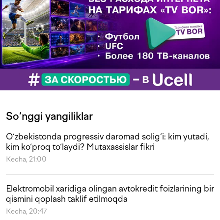
So‘nggi yangiliklar
O‘zbekistonda progressiv daromad solig‘i: kim yutadi,
kim ko‘proq to‘laydi? Mutaxassislar fikri
Kecha, 21:00
Elektromobil xaridiga olingan avtokredit foizlarining bir
qismini qoplash taklif etilmoqda
Kecha, 20:47