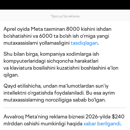
"Spot.uz"da reklama
Aprel oyida Meta taxminan 8000 kishini ishdan
bo‘shatishini va 6000 ta bo‘sh ish o‘rniga yangi
mutaxassislarni yollamasligini
tasdiqlagan
.
Shu bilan birga, kompaniya xodimlarga ish
kompyuterlaridagi sichqoncha harakatlari
va klaviatura bosilishini kuzatishni boshlashini e’lon
qilgan.
Qayd etilishicha, undan ma’lumotlardan sun’iy
intellektni o‘rgatishda foydalaniladi. Bu esa ayrim
mutaxassislarning noroziligiga sabab bo‘lgan.
Avvalroq Meta’ning reklama biznesi 2026-yilda $240
mlrddan oshishi mumkinligi haqida
xabar berilgandi
.