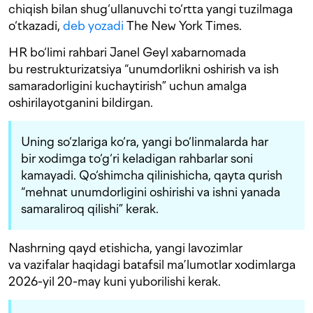
chiqish bilan shug‘ullanuvchi to‘rtta yangi tuzilmaga
o‘tkazadi,
deb yozadi
The New York Times.
HR bo‘limi rаhbari Janel Geyl xabarnomada
bu restrukturizatsiya “unumdorlikni oshirish va ish
samaradorligini kuchaytirish” uchun amalga
oshirilayotganini bildirgan.
Uning so‘zlariga ko‘ra, yangi bo‘linmalarda har
bir xodimga to‘g‘ri keladigan rahbarlar soni
kamayadi. Qo‘shimcha qilinishicha, qayta qurish
“mehnat unumdorligini oshirishi va ishni yanada
samaraliroq qilishi” kerak.
Nashrning qayd etishicha, yangi lavozimlar
va vazifalar haqidagi batafsil ma’lumotlar xodimlarga
2026-yil 20-may kuni yuborilishi kerak.