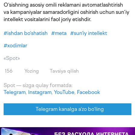
O‘sishning asosiy omili reklamani avtomatlashtirish
va kampaniyalar samaradorligini oshirish uchun sun’iy
intellekt vositalarini faol joriy etishdir.
#
ishdan bo'shatish
#
meta
#
sun'iy intellekt
#
xodimlar
«Spot»
156
Yozing
Tavsiya qilish
Spot — sizga qulay formatda:
Telegram
,
Instagram
,
YouTube
,
Facebook
Telegram kanalga a'zo bo‘ling