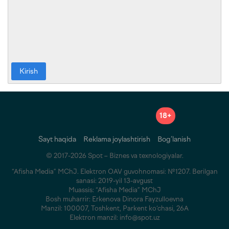
Kirish
18+
Sayt haqida
Reklama joylashtirish
Bog‘lanish
© 2017-2026 Spot – Biznes va texnologiyalar.
“Afisha Media” MChJ. Elektron OAV guvohnomasi: №1207. Berilgan
sanasi: 2019-yil 13-avgust
Muassis: “Afisha Media” MChJ
Bosh muharrir: Erkenova Dinora Fayzulloevna
Manzil: 100007, Toshkent, Parkent ko‘chasi, 26A
Elektron manzil: info@spot.uz