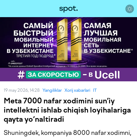
19 may 2026, 14:28
Yangiliklar
Xorij xabarlari
IT
Meta 7000 nafar xodimini sun’iy
intellektni ishlab chiqish loyihalariga
qayta yo‘naltiradi
Shuningdek, kompaniya 8000 nafar xodimni,