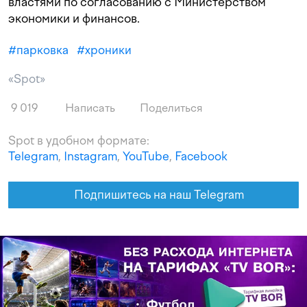
властями по согласованию с Министерством
экономики и финансов.
#
парковка
#
хроники
«Spot»
9 019
Написать
Поделиться
Spot в удобном формате:
Telegram
,
Instagram
,
YouTube
,
Facebook
Подпишитесь на наш Telegram