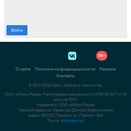
Войти
18+
О сайте
Политика конфиденциальности
Реклама
Контакты
© 2017-2026 Spot – Бизнес и технологии.
ООО «Afisha Media». Регистрации электронного СМИ №1207 от 13
августа 2019
Учредитель: ООО «Afisha Media»
Главный редактор: Эркенова Динора Файзуллоевна
Адрес: 100007, Ташкент, ул. Паркент, 26А
Подпишитесь на наш Telegram
Почта:
info@spot.uz