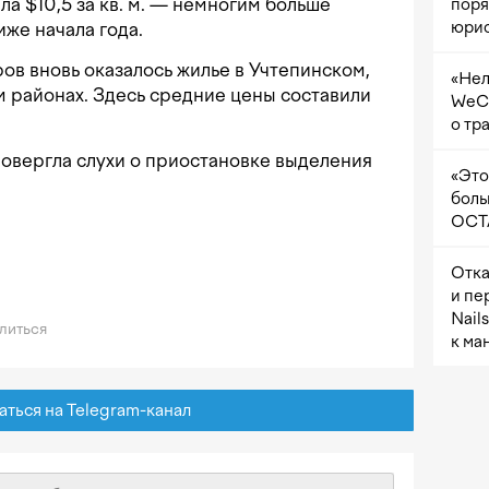
ла $10,5 за кв. м. — немногим больше
поря
юрис
иже начала года.
ов вновь оказалось жилье в Учтепинском,
«Нел
 районах. Здесь средние цены составили
WeCh
о тр
ровергла слухи о приостановке выделения
«Это
боль
OCTA
Отка
и пе
Nail
литься
к ма
ься на Telegram-канал