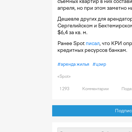
съемных квартир в них состави
апреля, но при этом заметно н
Дешевле других для арендатор
Сергелийском и Бектемирском
$6,4 за кв. м.
Ранее Spot
писал
, что КРИ оп
кредитных ресурсов банкам.
#
аренда жилья
#
цэир
«Spot»
1 293
Комментарии
Поде
Подписат