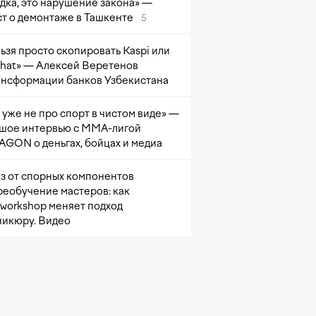
дка, это нарушение закона» —
т о демонтаже в Ташкенте
5
ьзя просто скопировать Kaspi или
at» — Алексей Веретенов
ансформации банков Узбекистана
 уже не про спорт в чистом виде» —
шое интервью с ММА-лигой
GON о деньгах, бойцах и медиа
з от спорных компонентов
реобучение мастеров: как
sworkshop меняет подход
никюру. Видео