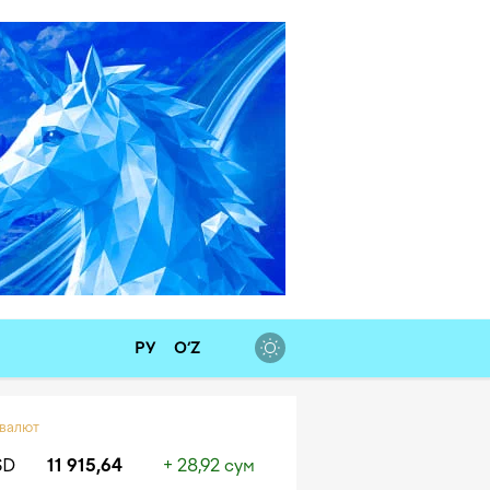
РУ
O‘Z
 валют
SD
11 915,64
+ 28,92 сум