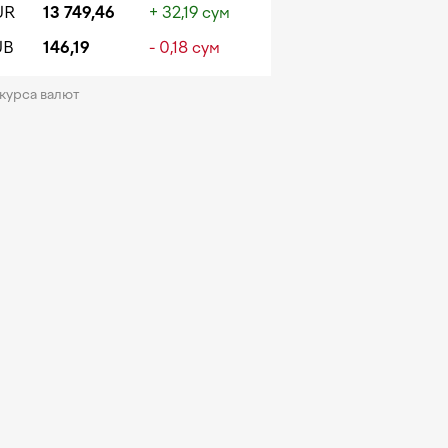
UR
13 749,46
+ 32,19 сум
UB
146,19
- 0,18 сум
 курса валют