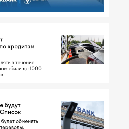
т
по кредитам
лять в течение
тромобили до 1000
в.
е будут
 Список
 будет обменять
 переводы.