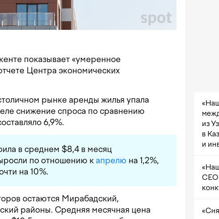
шкенте показывает «умеренное
 отчете Центра экономических
 столичном рынке аренды жилья упала
«Наш
преле снижение спроса по сравнению
межд
оставляло 6,9%.
из У
в Ка
и ин
оила в среднем $8,4 в месяц
выросли по отношению к
апрелю
на 1,2%,
«Наш
очти на 10%.
CEO 
конк
оров остаются Мирабадский,
ский районы. Средняя месячная цена
«Сня