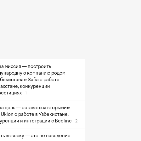
а миссия — построить
ународную компанию родом
збекистана»: Safia о работе
захстане, конкуренции
вестициях
1
а цель — оставаться вторыми»:
Uklon о работе в Узбекистане,
уренции и интеграции с Beeline
2
ть вывеску — это не наведение