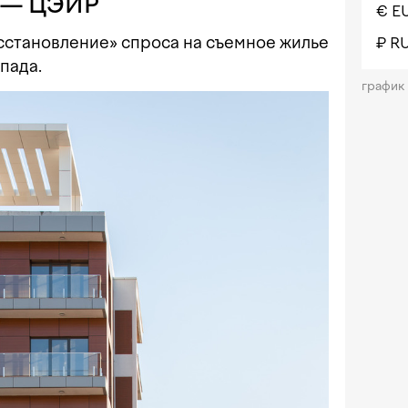
% — ЦЭИР
€ E
становление» спроса на съемное жилье
₽ R
пада.
график