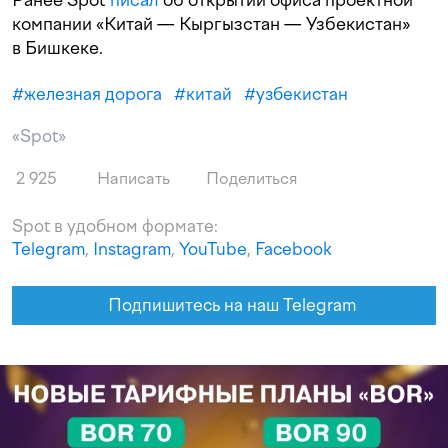
компании «Китай — Кыргызстан — Узбекистан»
в Бишкеке.
#
железная дорога
#
китай
#
узбекистан
«Spot»
2 925
Написать
Поделиться
Spot в удобном формате:
Telegram
,
Instagram
,
YouTube
,
Facebook
Подпишитесь на наш Telegram