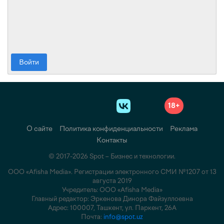
Войти
18+
О сайте
Политика конфиденциальности
Реклама
Контакты
© 2017-2026 Spot – Бизнес и технологии.
ООО «Afisha Media». Регистрации электронного СМИ №1207 от 13
августа 2019
Учредитель: ООО «Afisha Media»
Главный редактор: Эркенова Динора Файзуллоевна
Адрес: 100007, Ташкент, ул. Паркент, 26А
Почта:
info@spot.uz