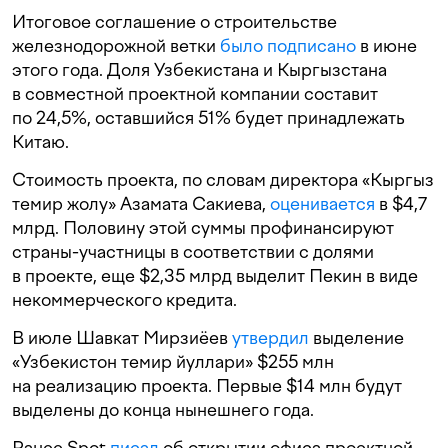
Итоговое соглашение о строительстве
железнодорожной ветки
было подписано
в июне
этого года. Доля Узбекистана и Кыргызстана
в совместной проектной компании составит
по 24,5%, оставшийся 51% будет принадлежать
Китаю.
Стоимость проекта, по словам директора «Кыргыз
темир жолу» Азамата Сакиева,
оценивается
в $4,7
млрд. Половину этой суммы профинансируют
страны-участницы в соответствии с долями
в проекте, еще $2,35 млрд выделит Пекин в виде
некоммерческого кредита.
В июле Шавкат Мирзиёев
утвердил
выделение
«Узбекистон темир йуллари» $255 млн
на реализацию проекта. Первые $14 млн будут
выделены до конца нынешнего года.
Ранее Spot
писал
об открытии офиса проектной