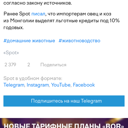
согласно закону источников.
Ранее Spot
писал
, что импортерам овец и коз
из Монголии выделят льготные кредиты под 10%
годовых.
#
домашние животные
#
животноводство
«Spot»
2 379
2
Поделиться
Spot в удобном формате:
Telegram
,
Instagram
,
YouTube
,
Facebook
Подпишитесь на наш Telegram