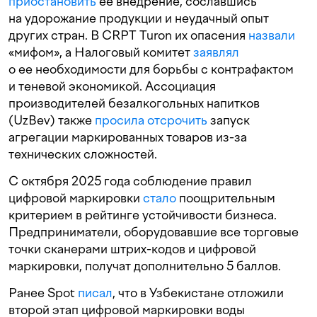
приостановить
ее внедрение, сославшись
на удорожание продукции и неудачный опыт
других стран. В CRPT Turon их опасения
назвали
«мифом», а Налоговый комитет
заявлял
о ее необходимости для борьбы с контрафактом
и теневой экономикой. Ассоциация
производителей безалкогольных напитков
(UzBev) также
просила
отсрочить
запуск
агрегации маркированных товаров из-за
технических сложностей.
С октября 2025 года соблюдение правил
цифровой маркировки
стало
поощрительным
критерием в рейтинге устойчивости бизнеса.
Предприниматели, оборудовавшие все торговые
точки сканерами штрих-кодов и цифровой
маркировки, получат дополнительно 5 баллов.
Ранее Spot
писал
, что в Узбекистане отложили
второй этап цифровой маркировки воды