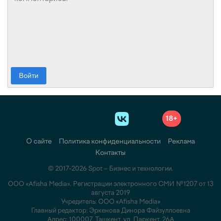
Войти
18+
О сайте
Политика конфиденциальности
Реклама
Контакты
© 2017-2026 Spot – Бизнес и технологии.
ООО «Afisha Media». Регистрации электронного СМИ №1207 от 13
августа 2019
Учредитель: ООО «Afisha Media»
Главный редактор: Эркенова Динора Файзуллоевна
Адрес: 100007, Ташкент, ул. Паркент, 26А