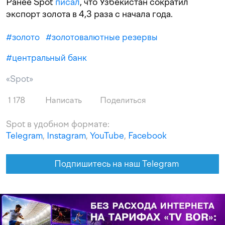
Ранее Spot
писал
, что Узбекистан сократил
экспорт золота в 4,3 раза с начала года.
#
золото
#
золотовалютные резервы
#
центральный банк
«Spot»
1 178
Написать
Поделиться
Spot в удобном формате:
Telegram
,
Instagram
,
YouTube
,
Facebook
Подпишитесь на наш Telegram