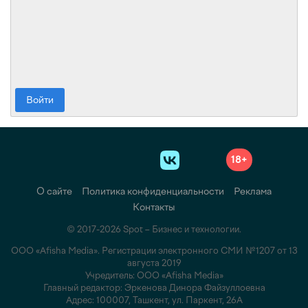
Войти
18+
О сайте
Политика конфиденциальности
Реклама
Контакты
© 2017-2026 Spot – Бизнес и технологии.
ООО «Afisha Media». Регистрации электронного СМИ №1207 от 13
августа 2019
Учредитель: ООО «Afisha Media»
Главный редактор: Эркенова Динора Файзуллоевна
Адрес: 100007, Ташкент, ул. Паркент, 26А