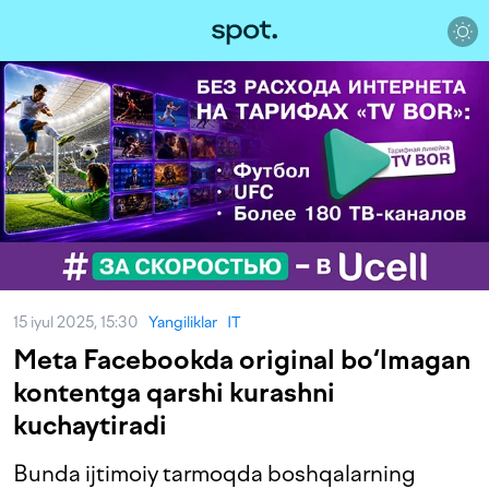
15 iyul 2025, 15:30
Yangiliklar
IT
Meta Facebookda original bo‘lmagan
kontentga qarshi kurashni
kuchaytiradi
Bunda ijtimoiy tarmoqda boshqalarning