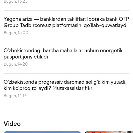
Bugun, 15:23
Yagona ariza — banklardan takliflar: Ipoteka bank OTP
Group Tadbircore.uz platformasini qo‘llab-quvvatlaydi
Bugun, 15:00
O‘zbekistondagi barcha mahallalar uchun energetik
pasport joriy etiladi
Bugun, 14:20
O‘zbekistonda progressiv daromad solig‘i: kim yutadi,
kim ko‘proq to‘laydi? Mutaxassislar fikri
Bugun, 14:17
Video