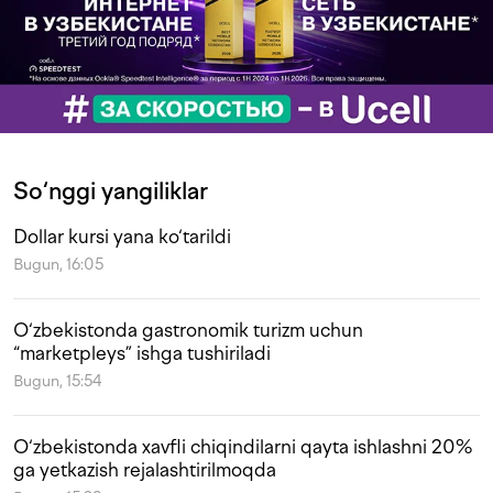
So‘nggi yangiliklar
Dollar kursi yana ko‘tarildi
Bugun, 16:05
O‘zbekistonda gastronomik turizm uchun
“marketpleys” ishga tushiriladi
Bugun, 15:54
O‘zbekistonda xavfli chiqindilarni qayta ishlashni 20%
ga yetkazish rejalashtirilmoqda