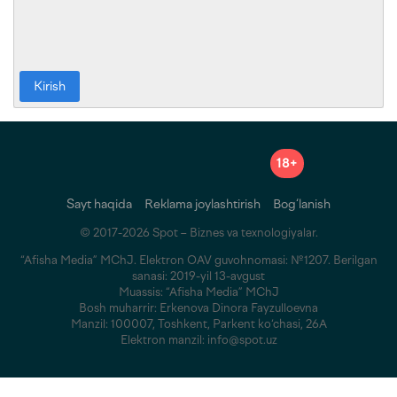
Kirish
18+
Sayt haqida
Reklama joylashtirish
Bog‘lanish
© 2017-2026 Spot – Biznes va texnologiyalar.
“Afisha Media” MChJ. Elektron OAV guvohnomasi: №1207. Berilgan
sanasi: 2019-yil 13-avgust
Muassis: “Afisha Media” MChJ
Bosh muharrir: Erkenova Dinora Fayzulloevna
Manzil: 100007, Toshkent, Parkent ko‘chasi, 26A
Elektron manzil: info@spot.uz