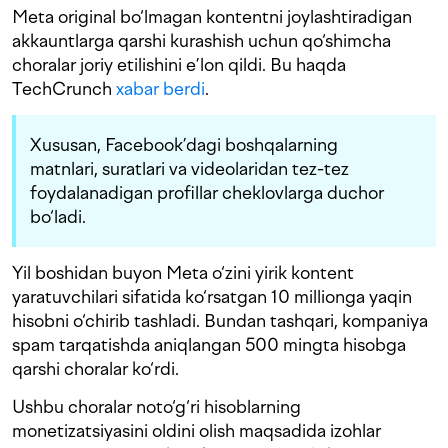
Meta original bo‘lmagan kontentni joylashtiradigan
akkauntlarga qarshi kurashish uchun qo‘shimcha
choralar joriy etilishini e’lon qildi. Bu haqda
TechCrunch
xabar berdi
.
Xususan, Facebook’dagi boshqalarning
matnlari, suratlari va videolaridan tez-tez
foydalanadigan profillar cheklovlarga duchor
bo‘ladi.
Yil boshidan buyon Meta o‘zini yirik kontent
yaratuvchilari sifatida ko‘rsatgan 10 millionga yaqin
hisobni o‘chirib tashladi. Bundan tashqari, kompaniya
spam tarqatishda aniqlangan 500 mingta hisobga
qarshi choralar ko‘rdi.
Ushbu choralar noto‘g‘ri hisoblarning
monetizatsiyasini oldini olish maqsadida izohlar