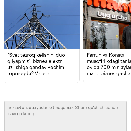
“Svet tezroq kelishini duo
Farruh va Konsta:
qilyapmiz”: biznes elektr
musofirlikdagi tan
uzilishiga qanday yechim
oyiga 700 mln ayla
topmoqda? Video
manti biznesigacha