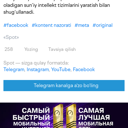
oladigan sun’iy intellekt tizimlarini yaratish bilan
shug‘ullanadi.
#
facebook
#
kontent nazorati
#
meta
#
original
«Spot»
258
Yozing
Tavsiya qilish
Spot — sizga qulay formatda:
Telegram
,
Instagram
,
YouTube
,
Facebook
Telegram kanalga a'zo bo‘ling