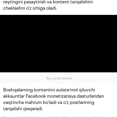
reytingini pasaytirish va kontent tarqalishini
cheklashni o‘z ichiga oladi.
"Spot.uz"da reklama
Boshqalarning kontentini suiiste’mol qiluvchi
akkauntlar Facebook monetizatsiya dasturlaridan
vaqtincha mahrum bo‘ladi va o‘z postlarining
tarqalishi qisqaradi.