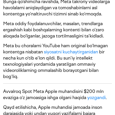
Bunga qo‘shimcha ravishda, Meta takroriy videolarga
havolalarni aniqlaydigan va tomoshabinlarni asl
kontentga yo‘naltiruvchi tizimni sinab ko‘rmoqda.
Meta oddiy foydalanuvchilar, masalan, trendlarga
ergashish kabi boshqalarning kontenti bilan o‘zaro
aloqada bo‘lganlar, jazoga tortilmasligini ta’kidladi.
Meta bu choralarni YouTube ham original bo‘lmagan
kontentga nisbatan
siyosatni kuchaytirganidan
bir
necha kun o‘tib e’lon qildi. Bu sun’iy intellekt
texnologiyalari yordamida yaratilgan ommaviy
videoroliklarning ommalashib borayotgani bilan
bog‘liq.
Avvalroq Spot Meta Apple muhandisini $200 mln
evaziga o‘z jamoasiga ishga olgani haqida
yozgandi
.
Qayd etilishicha, Apple muhandisi jamoada inson
darajasida yoki undan yuqori vazifalarni bajara