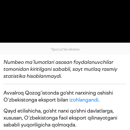
"Spot.uz"da reklama
Numbeo ma’lumotlari asosan foydalanuvchilar
tomonidan kiritilgani sababli, sayt mutlaq rasmiy
statistika hisoblanmaydi.
Avvalroq Qozog‘istonda go‘sht narxining oshishi
O‘zbekistonga eksport bilan
izohlangandi
.
Qayd etilishicha, go‘sht narxi qo‘shni davlatlarga,
xususan, O‘zbekistonga faol eksport qilinayotgani
sababli yuqoriligicha qolmoqda.