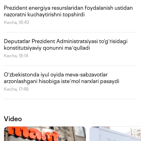
Prezident energiya resurslaridan foydalanish ustidan
nazoratni kuchaytirishni topshirdi
Kecha, 18:43
Deputatlar Prezident Administratsiyasi to‘g‘risidagi
konstitutsiyaviy qonunni maʼqulladi
Kecha, 18:14
O‘zbekistonda iyul oyida meva-sabzavotlar
arzonlashgani hisobiga iste‘mol narxlari pasaydi
Kecha, 17:48
Video