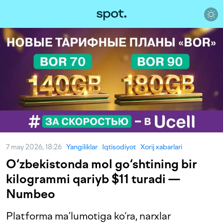
7 may 2026, 18:26
Yangiliklar
Iqtisodiyot
Xorij xabarlari
O‘zbekistonda mol go‘shtining bir
kilogrammi qariyb $11 turadi —
Numbeo
Platforma ma’lumotiga ko‘ra, narxlar