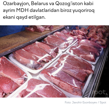
Ozarbayjon, Belarus va Qozog‘iston kabi
ayrim MDH davlatlaridan biroz yuqoriroq
ekani qayd etilgan.
Foto: Javohir Esonboyev / Spot