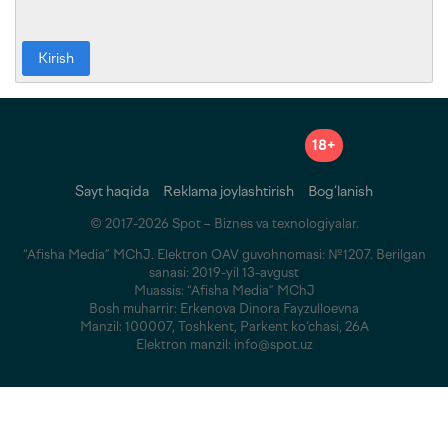
Kirish
18+
Sayt haqida
Reklama joylashtirish
Bog‘lanish
© 2017-2026 Spot – Biznes va texnologiyalar.
“Afisha Media” MChJ. Elektron OAV guvohnomasi: №1207. Berilgan
sanasi: 2019-yil 13-avgust
Muassis: “Afisha Media” MChJ
Bosh muharrir: Erkenova Dinora Fayzulloevna
Manzil: 100007, Toshkent, Parkent ko‘chasi, 26A
Elektron manzil: info@spot.uz