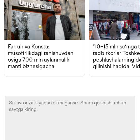
Farruh va Konsta:
“10−15 mln so‘mga t
musofirlikdagi tanishuvdan
tadbirkorlar Toshk
oyiga 700 mln aylanmalik
peshlavhalarning 
manti biznesigacha
qilinishi haqida. Vi