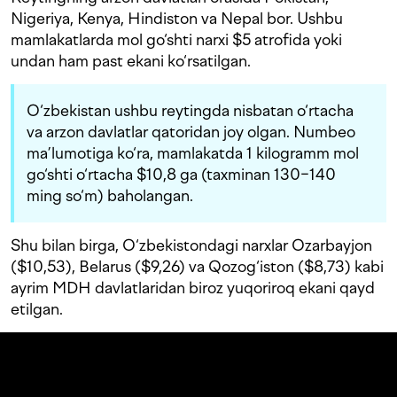
Nigeriya, Kenya, Hindiston va Nepal bor. Ushbu
mamlakatlarda mol go‘shti narxi $5 atrofida yoki
undan ham past ekani ko‘rsatilgan.
O‘zbekistan ushbu reytingda nisbatan o‘rtacha
va arzon davlatlar qatoridan joy olgan. Numbeo
ma’lumotiga ko‘ra, mamlakatda 1 kilogramm mol
go‘shti o‘rtacha $10,8 ga (taxminan 130−140
ming so‘m) baholangan.
Shu bilan birga, O‘zbekistondagi narxlar Ozarbayjon
($10,53), Belarus ($9,26) va Qozog‘iston ($8,73) kabi
ayrim MDH davlatlaridan biroz yuqoriroq ekani qayd
etilgan.