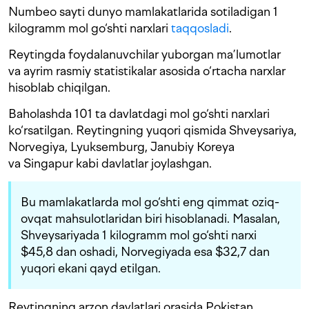
Numbeo sayti dunyo mamlakatlarida sotiladigan 1
kilogramm mol go‘shti narxlari
taqqosladi
.
Reytingda foydalanuvchilar yuborgan ma’lumotlar
va ayrim rasmiy statistikalar asosida o‘rtacha narxlar
hisoblab chiqilgan.
Baholashda 101 ta davlatdagi mol go‘shti narxlari
ko‘rsatilgan. Reytingning yuqori qismida Shveysariya,
Norvegiya, Lyuksemburg, Janubiy Koreya
va Singapur kabi davlatlar joylashgan.
Bu mamlakatlarda mol go‘shti eng qimmat oziq-
ovqat mahsulotlaridan biri hisoblanadi. Masalan,
Shveysariyada 1 kilogramm mol go‘shti narxi
$45,8 dan oshadi, Norvegiyada esa $32,7 dan
yuqori ekani qayd etilgan.
Reytingning arzon davlatlari orasida Pokistan,