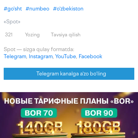
#
go'sht
#
numbeo
#
o'zbekiston
«Spot»
321
Yozing
Tavsiya qilish
Spot — sizga qulay formatda:
Telegram
,
Instagram
,
YouTube
,
Facebook
Telegram kanalga a'zo bo‘ling