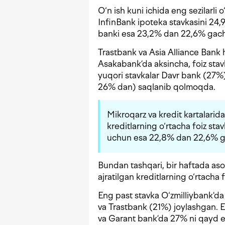
O‘n ish kuni ichida eng sezilarli o
InfinBank ipoteka stavkasini 24,9
banki esa 23,2% dan 22,6% gach
Trastbank va Asia Alliance Bank 
Asakabank’da aksincha, foiz sta
yuqori stavkalar Davr bank (27%)
26% dan) saqlanib qolmoqda.
Mikroqarz va kredit kartalarida
kreditlarning o‘rtacha foiz st
uchun esa 22,8% dan 22,6% g
Bundan tashqari, bir haftada asos
ajratilgan kreditlarning o‘rtacha 
Eng past stavka O‘zmilliybank'd
va Trastbank (21%) joylashgan. 
va Garant bank’da 27% ni qayd e