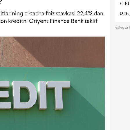
?
€ E
itlarining o‘rtacha foiz stavkasi 22,4% dan
₽ R
on kreditni Oriyent Finance Bank taklif
valyuta 