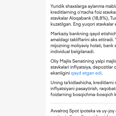
Yuridik shaxslarga aylanma mablag
kreditlarning o‘rtacha foiz stav
stavkalar Aloqabank (18,8%), Tu
kuzatilgan. Eng yuqori stavkala
Markaziy bankning qayd etishicha
amaldagi takliflarini aks ettiradi
mijozning moliyaviy holati, bank 
individual belgilanadi.
Oliy Majlis Senatining yalpi majl
stavkalari inflyatsiya, depozitlar
ekanligini
qayd etgan edi
.
Uning ta’kidlashicha, kreditlarni 
inflyatsiyani pasaytirish, raqobatn
foizlarning bosqichma-bosqich k
Avvalroq Spot ipoteka va uy-joy q