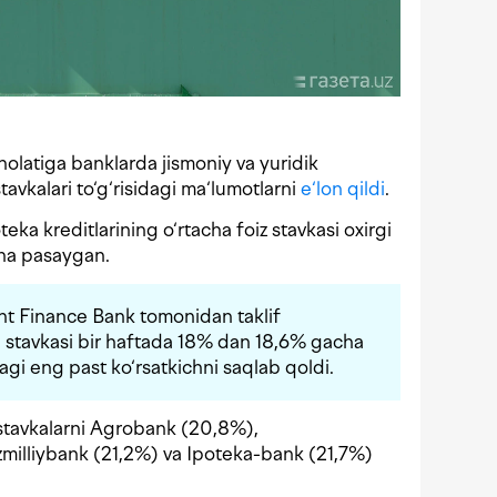
olatiga banklarda jismoniy va yuridik
tavkalari to‘g‘risidagi ma‘lumotlarni
e‘lon qildi
.
teka kreditlarining o‘rtacha foiz stavkasi oxirgi
ha pasaygan.
ent Finance Bank tomonidan taklif
 stavkasi bir haftada 18% dan 18,6% gacha
agi eng past ko‘rsatkichni saqlab qoldi.
 stavkalarni Agrobank (20,8%),
zmilliybank (21,2%) va Ipoteka-bank (21,7%)