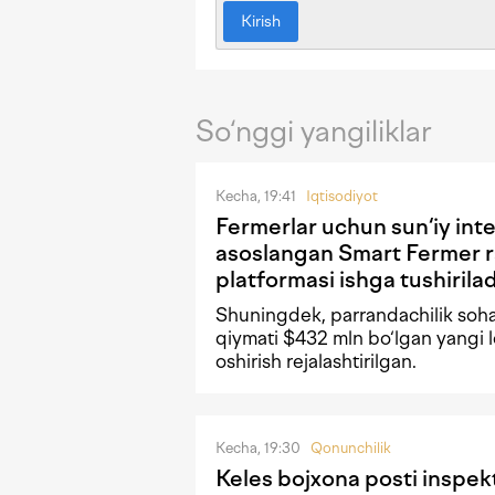
Kirish
So‘nggi yangiliklar
Kecha, 19:41
Iqtisodiyot
Fermerlar uchun sun‘iy int
asoslangan Smart Fermer 
platformasi ishga tushirilad
Shuningdek, parrandachilik soh
qiymati $432 mln bo‘lgan yangi l
oshirish rejalashtirilgan.
Kecha, 19:30
Qonunchilik
Keles bojxona posti inspek