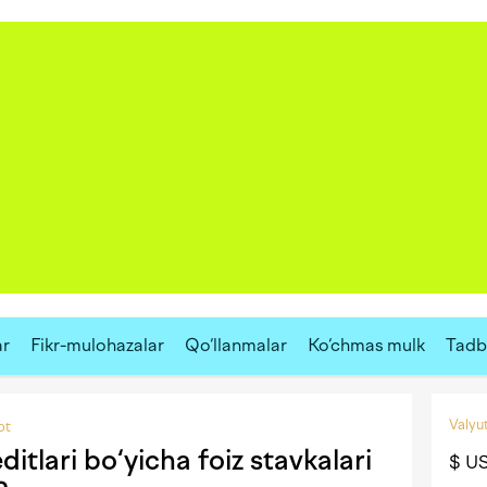
ar
Fikr-mulohazalar
Qo‘llanmalar
Ko‘chmas mulk
Tadbi
Valyut
ot
itlari bo‘yicha foiz stavkalari
$ U