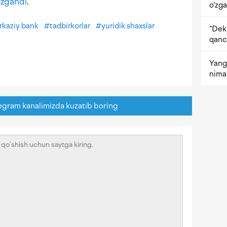
zgandi
.
o‘zga
rkaziy bank
#
tadbirkorlar
#
yuridik shaxslar
“Dekr
qanc
Yangi
nima 
egram kanalimizda kuzatib boring