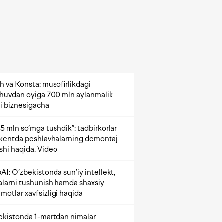
h va Konsta: musofirlikdagi
shuvdan oyiga 700 mln aylanmalik
i biznesigacha
5 mln so‘mga tushdik”: tadbirkorlar
kentda peshlavhalarning demontaj
ishi haqida. Video
AI: O‘zbekistonda sun’iy intellekt,
alarni tushunish hamda shaxsiy
motlar xavfsizligi haqida
ekistonda 1-martdan nimalar