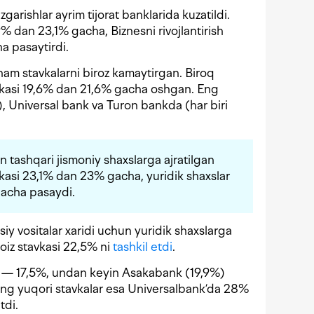
‘zgarishlar ayrim tijorat banklarida kuzatildi.
% dan 23,1% gacha, Biznesni rivojlantirish
a pasaytirdi.
ham stavkalarni biroz kamaytirgan. Biroq
vkasi 19,6% dan 21,6% gacha oshgan. Eng
, Universal bank va Turon bankda (har biri
n tashqari jismoniy shaxslarga ajratilgan
avkasi 23,1% dan 23% gacha, yuridik shaxslar
acha pasaydi.
iy vositalar xaridi uchun yuridik shaxslarga
foiz stavkasi 22,5% ni
tashkil etdi
.
a — 17,5%, undan keyin Asakabank (19,9%)
Eng yuqori stavkalar esa Universalbank’da 28%
tdi.