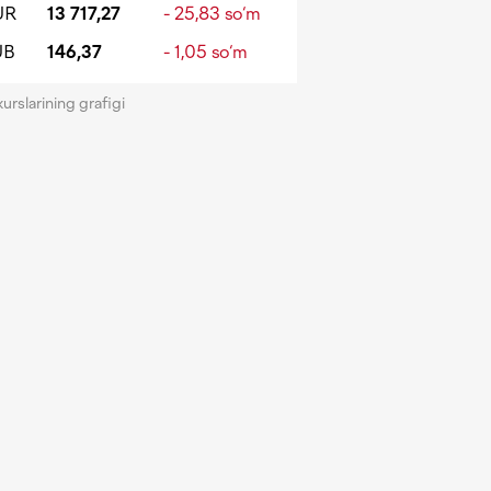
UR
13 717,27
- 25,83 so‘m
UB
146,37
- 1,05 so‘m
kurslarining grafigi