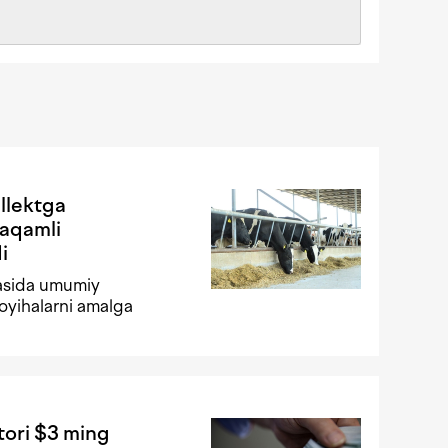
ellektga
raqamli
i
asida umumiy
oyihalarni amalga
tori $3 ming