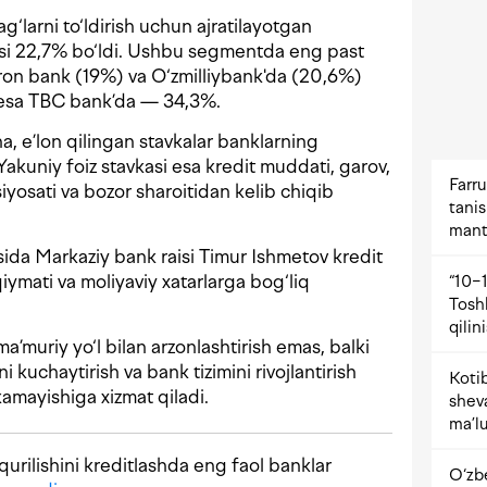
‘larni to‘ldirish uchun ajratilayotgan
kasi 22,7% bo‘ldi. Ushbu segmentda eng past
ron bank (19%) va O‘zmilliybank'da (20,6%)
r esa TBC bank’da — 34,3%.
, e’lon qilingan stavkalar banklarning
. Yakuniy foiz stavkasi esa kredit muddati, garov,
Farru
siyosati va bozor sharoitidan kelib chiqib
tani
mant
isida Markaziy bank raisi Timur Ishmetov kredit
 qiymati va moliyaviy xatarlarga bog‘liq
“10−1
Tosh
qilin
ma’muriy yo‘l bilan arzonlashtirish emas, balki
i kuchaytirish va bank tizimini rivojlantirish
Kotib
amayishiga xizmat qiladi.
shev
ma’lu
urilishini kreditlashda eng faol banklar
O‘zb