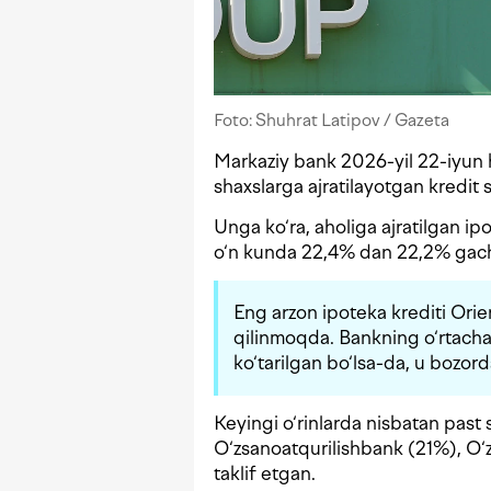
Foto: Shuhrat Latipov / Gazeta
Markaziy bank 2026-yil 22-iyun h
shaxslarga ajratilayotgan kredit s
Unga ko‘ra, aholiga ajratilgan ipo
o‘n kunda 22,4% dan 22,2% gac
Eng arzon ipoteka krediti Ori
qilinmoqda. Bankning o‘rtacha
ko‘tarilgan bo‘lsa-da, u bozord
Keyingi o‘rinlarda nisbatan past
O‘zsanoatqurilishbank (21%), O‘
taklif etgan.