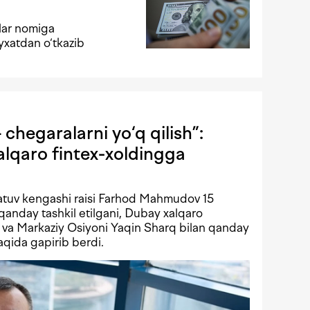
lar nomiga
‘yxatdan o‘tkazib
chegaralarni yo‘q qilish”:
lqaro fintex-xoldingga
atuv kengashi raisi Farhod Mahmudov 15
qanday tashkil etilgani, Dubay xalqaro
i va Markaziy Osiyoni Yaqin Sharq bilan qanday
aqida gapirib berdi.