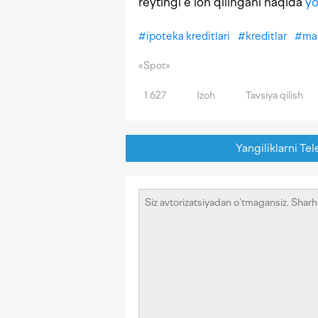
reytingi e‘lon qilingani haqida
yo
#
ipoteka kreditlari
#
kreditlar
#
ma
«Spot»
1 627
Izoh
Tavsiya qilish
Yangiliklarni Tel