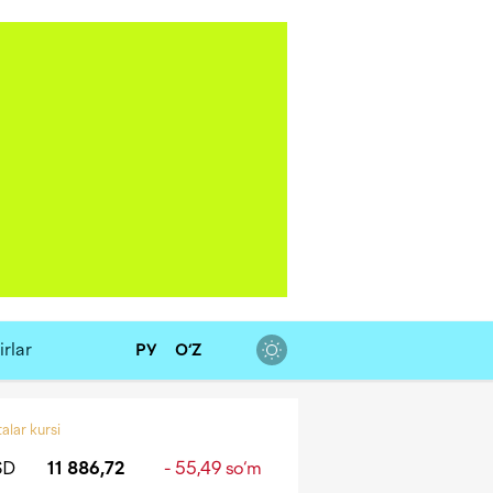
rlar
РУ
O‘Z
alar kursi
SD
11 886,72
- 55,49 so‘m