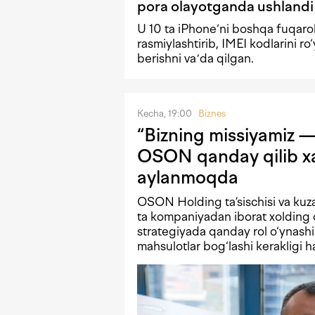
pora olayotganda ushlandi
U 10 ta iPhone‘ni boshqa fuqaro
rasmiylashtirib, IMEI kodlarini ro
berishni vaʼda qilgan.
Kecha, 19:00
Biznes
“Bizning missiyamiz — 
OSON qanday qilib xa
aylanmoqda
OSON Holding ta’sischisi va kuz
ta kompaniyadan iborat xolding 
strategiyada qanday rol o‘ynash
mahsulotlar bog‘lashi kerakligi h