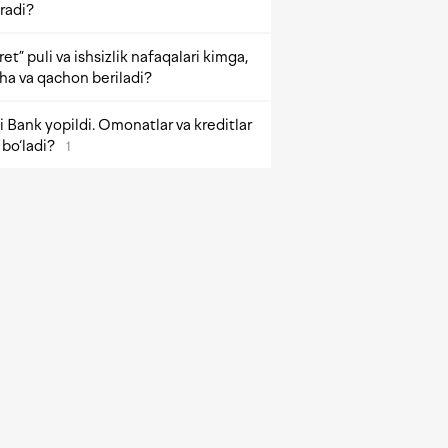
radi?
et” puli va ishsizlik nafaqalari kimga,
ha va qachon beriladi?
 Bank yopildi. Omonatlar va kreditlar
bo‘ladi?
1