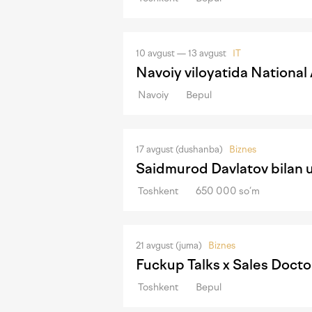
10 avgust — 13 avgust
IT
Navoiy viloyatida Nationa
Navoiy
Bepul
17 avgust (dushanba)
Biznes
Saidmurod Davlatov bilan 
Toshkent
650 000 so‘m
21 avgust (juma)
Biznes
Fuckup Talks x Sales Docto
Toshkent
Bepul