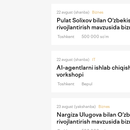
22 avgust (shanba)
Biznes
Pulat Solixov bilan O‘zbek
rivojlantirish mavzusida b
Toshkent
500 000 so‘m
22 avgust (shanba)
IT
AI-agentlarni ishlab chiqi
vorkshopi
Toshkent
Bepul
23 avgust (yakshanba)
Biznes
Nargiza Ulugova bilan O‘zb
rivojlantirish mavzusida b