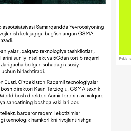
 assotsiatsiyasi Samarqandda Yevroosiyoning
ivojlanish kelajagiga bag‘ishlangan GSMA
azadi.
iyalari, xalqaro texnologiya tashkilotlari,
illarini sun’iy intellekt va 5Gdan tortib raqamli
Reklam
azlarigacha bo‘lgan sohadagi asosiy
uchun birlashtiradi.
 Justi, O‘zbekiston Raqamli texnologiyalar
 bosh direktori Kaan Terzioglu, GSMA texnik
zzWorld bosh direktori Aamir Ibrohim va xalqaro
a sanoatining boshqa vakillari bor.
ntellekt, barqaror raqamli ekotizimlar
gi texnologik hamkorlikni rivojlantirishga