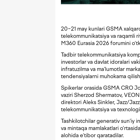
20−21 may kunlari GSMA xalqaro
telekommunikatsiya va raqamli r
M360 Eurasia 2026 forumini o‘tk
Tadbir telekommunikatsiya kompan
investorlar va davlat idoralari vak
infratuzilma va ma’lumotlar mark
tendensiyalarni muhokama qilish 
Spikerlar orasida GSMA CRO Jon
vaziri Sherzod Shermatov, VEON
direktori Aleks Sinkler, Jazz/Ja
telekommunikatsiya va texnologiy
Tashkilotchilar generativ sun’iy i
va mintaqa mamlakatlari o‘rtasida
alohida e’tibor qaratadilar.