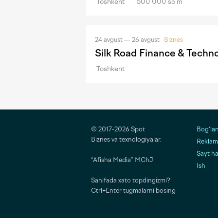
Toshkent
500 000 so‘m
24 avgust — 26 avgust
Biznes
Silk Road Finance & Techn
Toshkent
© 2017-2026 Spot
Bog‘la
Biznes va texnologiyalar.
Reklama
Sayt h
“Afisha Media” MChJ
Ish
Sahifada xato topdingizmi?
Ctrl+Enter tugmalarni bosing