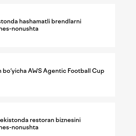
istonda hashamatli brendlarni
iznes-nonushta
sh bo‘yicha AWS Agentic Football Cup
ekistonda restoran biznesini
iznes-nonushta