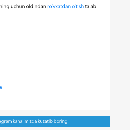
uning uchun oldindan
ro‘yxatdan o‘tish
talab
a
egram kanalimizda kuzatib boring