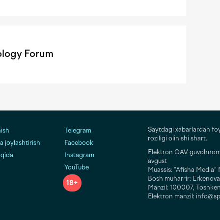
ology Forum
Saytdagi xabarlardan fo
nish
Telegram
roziligi olinishi shart.
 joylashtirish
Facebook
Elektron OAV guvohnomas
aqida
Instagram
avgust
YouTube
Muassis: “Afisha Media
Bosh muharrir: Erkenova
18+
Manzil: 100007, Toshken
Elektron manzil: info@sp