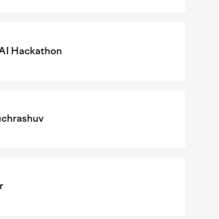
l AI Hackathon
uchrashuv
r