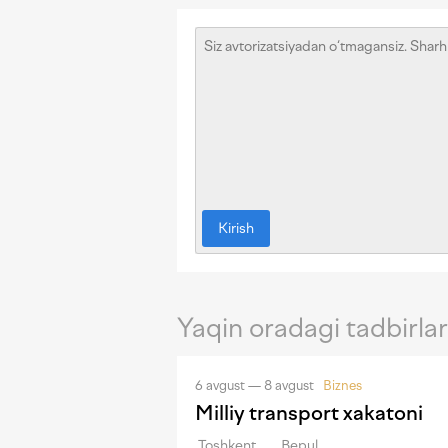
Kirish
Yaqin oradagi tadbirlar
6 avgust — 8 avgust
Biznes
Milliy transport xakatoni
Toshkent
Bepul