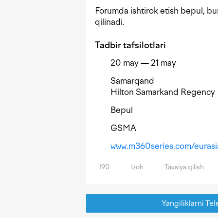
Forumda ishtirok etish bepul, b
qilinadi.
Tadbir tafsilotlari
20 may — 21 may
Samarqand
Hilton Samarkand Regency
Bepul
GSMA
www.m360series.com/eurasi
190
Izoh
Tavsiya qilish
Yangiliklarni Tel