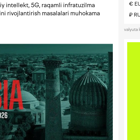
€ E
y intellekt, 5G, raqamli infratuzilma
ni rivojlantirish masalalari muhokama
₽ R
valyuta 