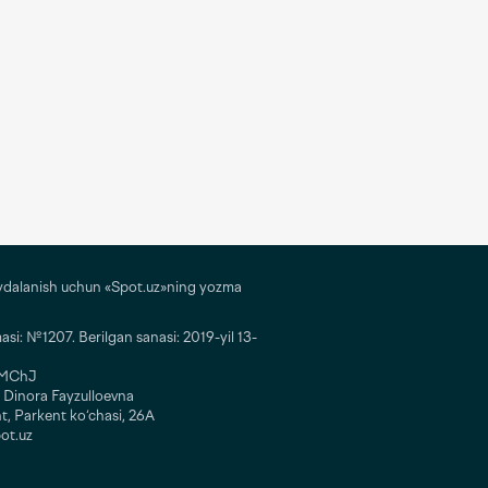
ydalanish uchun «Spot.uz»ning yozma
i: №1207. Berilgan sanasi: 2019-yil 13-
” MChJ
 Dinora Fayzulloevna
t, Parkent ko‘chasi, 26A
ot.uz