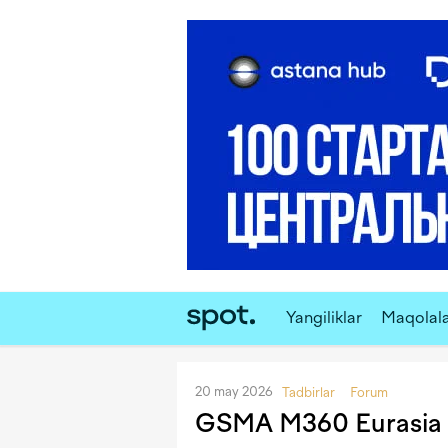
Yangiliklar
Maqolal
20 may 2026
Tadbirlar
Forum
GSMA M360 Eurasia 