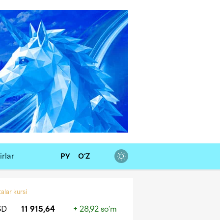
rlar
РУ
O‘Z
alar kursi
SD
11 915,64
+ 28,92 so‘m