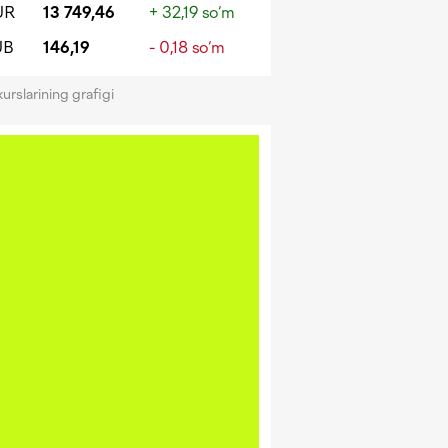
UR
13 749,46
+ 32,19 so‘m
UB
146,19
- 0,18 so‘m
kurslarining grafigi