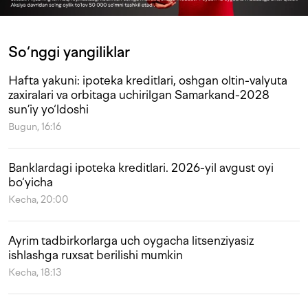
So‘nggi yangiliklar
Hafta yakuni: ipoteka kreditlari, oshgan oltin-valyuta
zaxiralari va orbitaga uchirilgan Samarkand-2028
sun’iy yo‘ldoshi
Bugun, 16:16
Banklardagi ipoteka kreditlari. 2026-yil avgust oyi
bo‘yicha
Kecha, 20:00
Ayrim tadbirkorlarga uch oygacha litsenziyasiz
ishlashga ruxsat berilishi mumkin
Kecha, 18:13