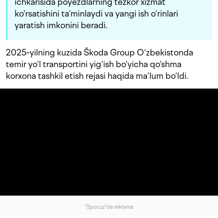
ichkarisida poyezdlarning tezkor xizmat
ko‘rsatishini ta’minlaydi va yangi ish o‘rinlari
yaratish imkonini beradi.
2025-yilning kuzida Škoda Group O‘zbekistonda
temir yo‘l transportini yig‘ish bo‘yicha qo‘shma
korxona tashkil etish rejasi haqida ma’lum bo‘ldi.
"Spot.uz"da reklama