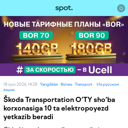
18 iyun 2026, 14:28
Yangiliklar
Biznes
Transport
На русском
языке
Škoda Transportation O‘TY sho‘ba
korxonasiga 10 ta elektropoyezd
yetkazib beradi