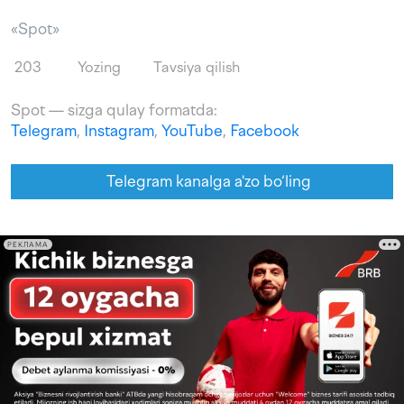
«Spot»
203
Yozing
Tavsiya qilish
Spot — sizga qulay formatda:
Telegram
,
Instagram
,
YouTube
,
Facebook
Telegram kanalga a'zo bo‘ling
РЕКЛАМА