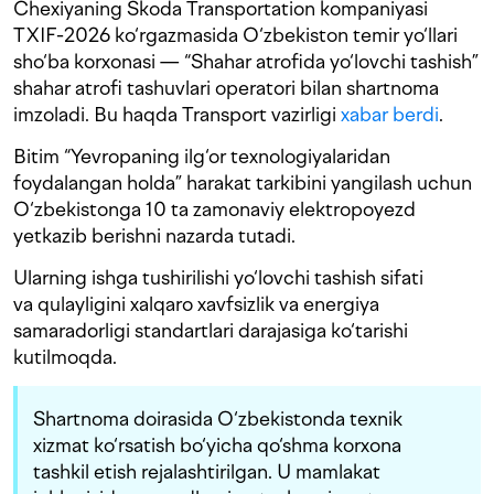
Chexiyaning Škoda Transportation kompaniyasi
TXIF-2026 ko‘rgazmasida O‘zbekiston temir yo‘llari
sho‘ba korxonasi — “Shahar atrofida yo‘lovchi tashish”
shahar atrofi tashuvlari operatori bilan shartnoma
imzoladi. Bu haqda Transport vazirligi
xabar berdi
.
Bitim “Yevropaning ilg‘or texnologiyalaridan
foydalangan holda” harakat tarkibini yangilash uchun
O‘zbekistonga 10 ta zamonaviy elektropoyezd
yetkazib berishni nazarda tutadi.
Ularning ishga tushirilishi yo‘lovchi tashish sifati
va qulayligini xalqaro xavfsizlik va energiya
samaradorligi standartlari darajasiga ko‘tarishi
kutilmoqda.
Shartnoma doirasida O‘zbekistonda texnik
xizmat ko‘rsatish bo‘yicha qo‘shma korxona
tashkil etish rejalashtirilgan. U mamlakat