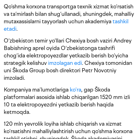
Qo‘shma korxona transportga texnik xizmat ko‘rsatish
va ta’mirlash bilan shug‘ullanadi, shuningdek, mahalliy
mutaxassislarni tayyorlash uchun akademiya
tashkil
etadi
.
O‘zbekiston temir yo‘llari Chexiya bosh vaziri Andrey
Babishning aprel oyida O‘zbekistonga tashrifi
chog‘ida elektropoyezdlar yetkazib berish bo‘yicha
strategik kelishuv
imzolagan edi
. Chexiya tomonidan
uni Škoda Group bosh direktori Petr Novotniy
imzoladi.
Kompaniya ma’lumotlariga
ko‘ra
, gap Škoda
platformalari asosida ishlab chiqarilgan 1520 mm izli
10 ta elektropoyezdni yetkazib berish haqida
ketmoqda.
120 mln yevrolik loyiha ishlab chiqarish va xizmat
ko‘rsatishni mahalliylashtirish uchun qo‘shma korxona
tashkil etishni, shuningdek, Škoda akademiyasini