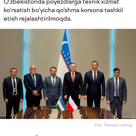
O‘zbekistonda poyezdlarga texnik xizmat
ko‘rsatish bo‘yicha qo‘shma korxona tashkil
etish rejalashtirilmoqda.
Foto: Transport vazirligi