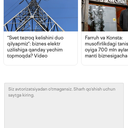
“Svet tezroq kelishini duo
Farruh va Konsta:
qilyapmiz”: biznes elektr
musofirlikdagi tan
uzilishiga qanday yechim
oyiga 700 mln ayla
topmoqda? Video
manti biznesigacha