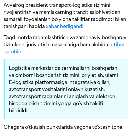
Avvalroq prezident transport-logistika tizimini
rivojlantirish va mamlakatning tranzit salohiyatidan
samarali foydalanish bo‘yicha takliflar taqdimoti bilan
tanishgani haqida
xabar berilgandi
.
Taqdimotda raqamlashtirish va zamonaviy boshqaruv
tizimlarini joriy etish masalalariga ham alohida
eʼtibor
qaratildi
.
Logistika markazlarida terminallarni boshqarish
va omborni boshqarish tizimini joriy etish, ularni
E-logistika platformasiga integratsiya qilish,
avtotransport vositalarini onlayn kuzatish,
avtotransport raqamlarini aniqlash va elektron
hisobga olish tizimini yo‘lga qo‘yish taklifi
bildirildi.
Chegara o‘tkazish punktlarida yagona to‘xtash (one