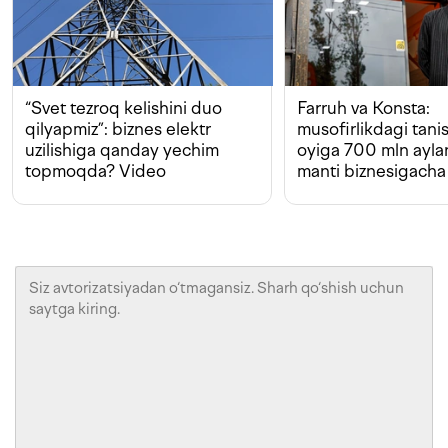
“Svet tezroq kelishini duo
Farruh va Konsta:
qilyapmiz”: biznes elektr
musofirlikdagi tan
uzilishiga qanday yechim
oyiga 700 mln ayla
topmoqda? Video
manti biznesigacha