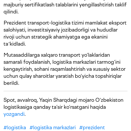
majburiy sertifikatlash talablarini yengillashtirish taklif
qilindi.
Prezident transport-logistika tizimi mamlakat eksport
salohiyati, investitsiyaviy jozibadorligi va hududlar
rivoji uchun strategik ahamiyatga ega ekanini
taʼkidladi.
Mutasaddilarga xalqaro transport yo‘laklaridan
samarali foydalanish, logistika markazlari tarmog‘ini
kengaytirish, sohani raqamlashtirish va xususiy sektor
uchun qulay sharoitlar yaratish bo‘yicha topshiriqlar
berildi.
Spot, avvalroq, Yaqin Sharqdagi mojaro O‘zbekiston
logistikasiga qanday ta’sir ko‘rsatgani haqida
yozgandi
.
#
logistika
#
logistika markazlari
#
prezident