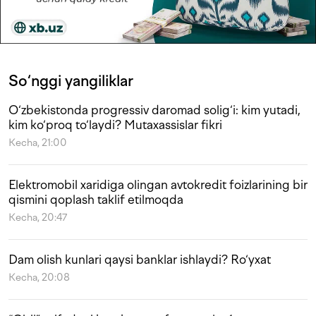
So‘nggi yangiliklar
O‘zbekistonda progressiv daromad solig‘i: kim yutadi,
kim ko‘proq to‘laydi? Mutaxassislar fikri
Kecha, 21:00
Elektromobil xaridiga olingan avtokredit foizlarining bir
qismini qoplash taklif etilmoqda
Kecha, 20:47
Dam olish kunlari qaysi banklar ishlaydi? Ro‘yxat
Kecha, 20:08