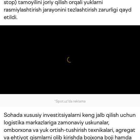
stop) tamoyilini joriy qilish orqali yuklarni
rasmiylashtirish jarayonini tezlashtirish zarurligi qayd
etildi.
"Spot.uz"da reklama
Sohada xususiy investitsiyalarni keng jalb qilish uchun
logistika markazlariga zamonaviy uskunalar,
omborxona va yuk ortish-tushirish texnikalari, agregat
va ehtiyot qismlarni olib kirishda bojxona boji hamda