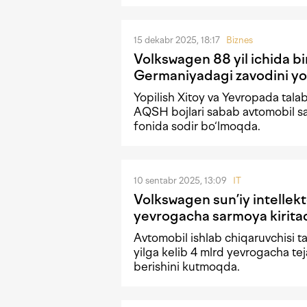
15 dekabr 2025, 18:17
Biznes
Volkswagen 88 yil ichida bi
Germaniyadagi zavodini y
Yopilish Xitoy va Yevropada tal
AQSH bojlari sabab avtomobil s
fonida sodir bo‘lmoqda.
10 sentabr 2025, 13:09
IT
Volkswagen sun’iy intellekt
yevrogacha sarmoya kirita
Avtomobil ishlab chiqaruvchisi 
yilga kelib 4 mlrd yevrogacha te
berishini kutmoqda.