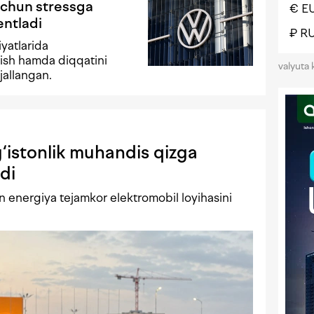
uchun stressga
€ E
entladi
₽ R
iyatlarida
rish hamda diqqatini
valyuta 
jallangan.
‘istonlik muhandis qizga
di
 energiya tejamkor elektromobil loyihasini