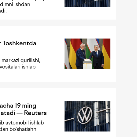
odimni ishdan
di.
r Toshkentda
markazi qurilishi,
ositalari ishlab
gacha 19 ming
hatadi — Reuters
ib avtomobil ishlab
hdan bo‘shatishni