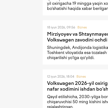
yil oxirigacha 19 mingga yaqin x
bo‘shatishi haqida xabar berilgan
18 iyun 2026, 09:56
Biznes
Mirziyoyev va Shtaynmaye
Volkswagen zavodini ochdi
Shuningdek, Andijonda logistika 
Toshkent viloyatida esa tozalash v
chiqarilishi yo‘lga qo‘yildi.
12 iyun 2026, 18:04
Biznes
Volkswagen 2026-yil oxiri
nafar xodimini ishdan bo‘s
Qayd etilishicha, 2030-yilga bor
chiqaruvchisi 50 ming kishini is
rejalashtirgan.