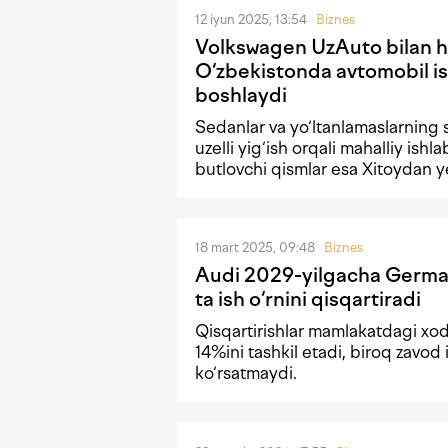
12 iyun 2025, 13:54
Biznes
Volkswagen UzAuto bilan 
O‘zbekistonda avtomobil is
boshlaydi
Sedanlar va yo‘ltanlamaslarning s
uzelli yig‘ish orqali mahalliy ishla
butlovchi qismlar esa Xitoydan ye
18 mart 2025, 09:48
Biznes
Audi 2029-yilgacha Germ
ta ish o‘rnini qisqartiradi
Qisqartirishlar mamlakatdagi xo
14%ini tashkil etadi, biroq zavod i
ko‘rsatmaydi.