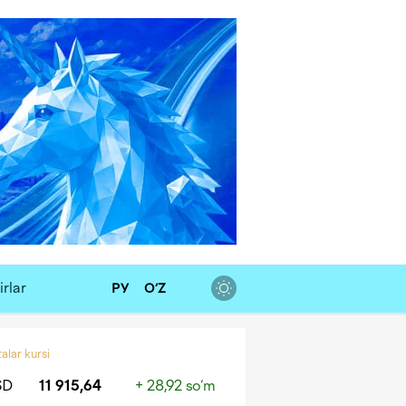
rlar
РУ
O‘Z
alar kursi
SD
11 915,64
+ 28,92 so‘m