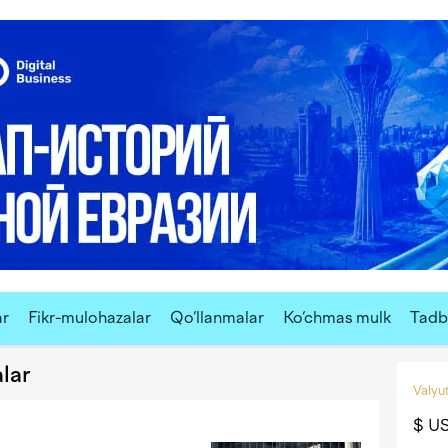
ar
Fikr-mulohazalar
Qo‘llanmalar
Ko‘chmas mulk
Tadbi
lar
Valyut
$ U