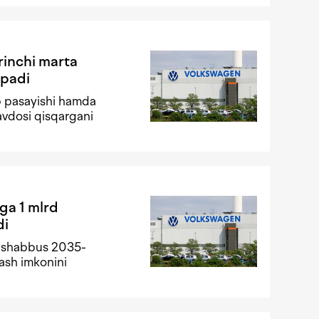
rinchi marta
opadi
ab pasayishi hamda
avdosi qisqargani
ga 1 mlrd
di
tashabbus 2035-
jash imkonini