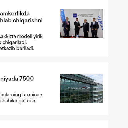
hamkorlikda
hlab chiqarishni
akkizta modeli yirik
b chiqariladi,
tkazib beriladi.
aniyada 7500
dimlarning taxminan
shchilariga ta’sir