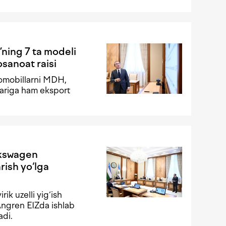
ning 7 ta modeli
osanoat raisi
tomobillarni MDH,
lariga ham eksport
lkswagen
rish yo‘lga
ik uzelli yig‘ish
Angren EIZda ishlab
adi.