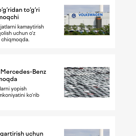
‘ridan to‘g‘ri
moqchi
atlarni kamaytirish
olish uchun o‘z
ib chiqmoqda.
a Mercedes-Benz
ymoqda
larni yopish
mkoniyatini ko‘rib
sqartirish uchun