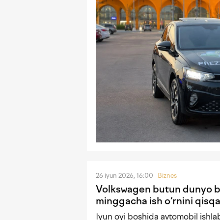
26 iyun 2026, 16:00
Biznes
Volkswagen butun dunyo b
minggacha ish o‘rnini qisqa
Iyun oyi boshida avtomobil ishlab