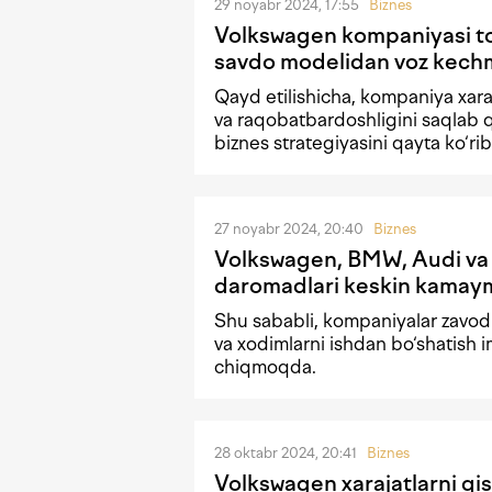
29 noyabr 2024, 17:55
Biznes
Volkswagen kompaniyasi to‘g
savdo modelidan voz kech
Qayd etilishicha, kompaniya xaraj
va raqobatbardoshligini saqlab q
biznes strategiyasini qayta ko‘r
27 noyabr 2024, 20:40
Biznes
Volkswagen, BMW, Audi v
daromadlari keskin kama
Shu sababli, kompaniyalar zavod
va xodimlarni ishdan bo‘shatish i
chiqmoqda.
28 oktabr 2024, 20:41
Biznes
Volkswagen xarajatlarni qi