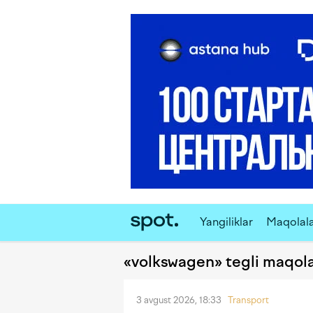
Yangiliklar
Maqolal
«volkswagen» tegli maqola
3 avgust 2026, 18:33
Transport