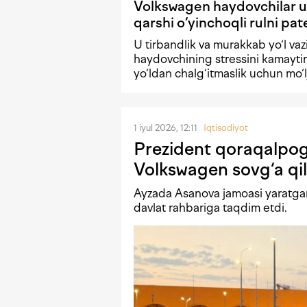
Volkswagen haydovchilar 
qarshi o‘yinchoqli rulni pat
U tirbandlik va murakkab yo‘l vaz
haydovchining stressini kamayti
yo‘ldan chalg‘itmaslik uchun mo‘l
1 iyul 2026, 12:11
Iqtisodiyot
Prezident qoraqalpog
Volkswagen sovg‘a qil
Ayzada Asanova jamoasi yaratgan
davlat rahbariga taqdim etdi.