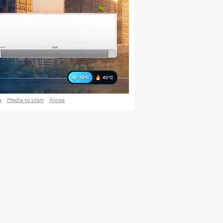
a
Media-to‘plam
Aloqa