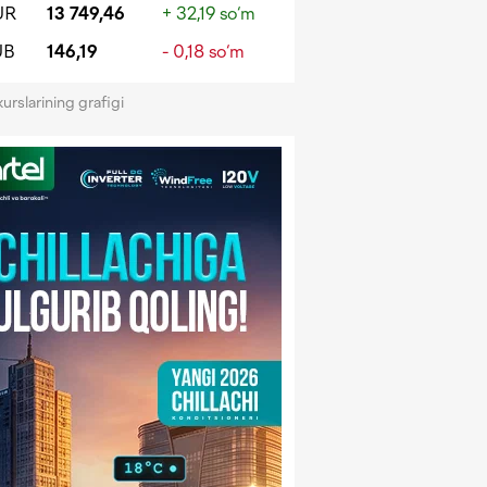
UR
13 749,46
+ 32,19 so‘m
UB
146,19
- 0,18 so‘m
kurslarining grafigi