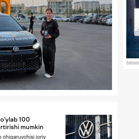
Reklam
o‘ylab 100
rtirishi mumkin
 chiqaruvchisi joriy