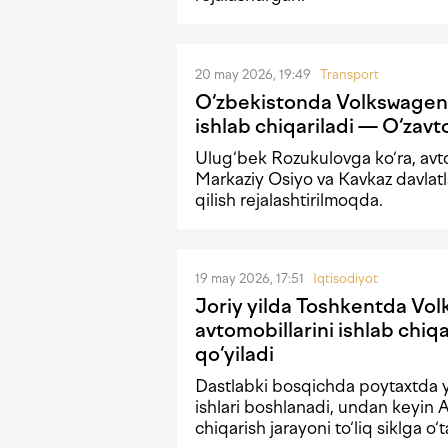
20 may 2026, 19:49
Transport
O‘zbekistonda Volkswagen’
ishlab chiqariladi — O‘zavt
Ulug‘bek Rozukulovga ko‘ra, av
Markaziy Osiyo va Kavkaz davlat
qilish rejalashtirilmoqda.
19 may 2026, 17:51
Iqtisodiyot
Joriy yilda Toshkentda Vo
avtomobillarini ishlab chiqa
qo‘yiladi
Dastlabki bosqichda poytaxtda yir
ishlari boshlanadi, undan keyin 
chiqarish jarayoni to‘liq siklga o‘t