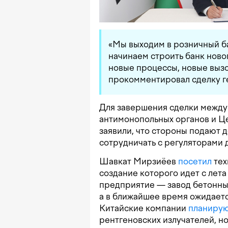
«Мы выходим в розничный ба
начинаем строить банк новог
новые процессы, новые вызо
прокомментировал сделку ге
Для завершения сделки между 
антимонопольных органов и Це
заявили, что стороны подают д
сотрудничать с регуляторами 
Шавкат Мирзиёев
посетил
тех
создание которого идет с лета
предприятие — завод бетонных 
а в ближайшее время ожидаетс
Китайские компании
планиру
рентгеновских излучателей, н