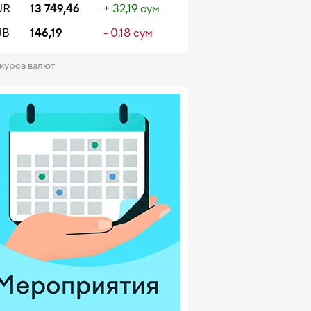
UR
13 749,46
+ 32,19 сум
UB
146,19
- 0,18 сум
 курса валют