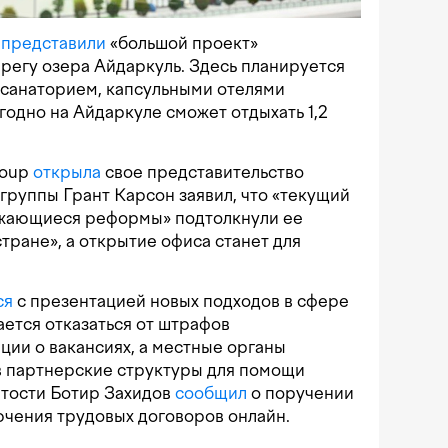
а
представили
«большой проект»
ерегу озера Айдаркуль. Здесь планируется
 санаторием, капсульными отелями
годно на Айдаркуле сможет отдыхать 1,2
roup
открыла
свое представительство
 группы Грант Карсон заявил, что «текущий
лжающиеся реформы» подтолкнули ее
тране», а открытие офиса станет для
ся
с презентацией новых подходов в сфере
ается отказаться от штрафов
ии о вакансиях, а местные органы
в партнерские структуры для помощи
ятости Ботир Захидов
сообщил
о поручении
ючения трудовых договоров онлайн.