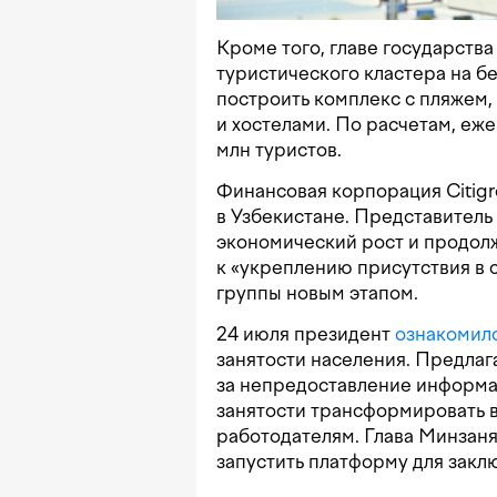
Кроме того, главе государств
туристического кластера на б
построить комплекс с пляжем,
и хостелами. По расчетам, еже
млн туристов.
Финансовая корпорация Citig
в Узбекистане. Представитель
экономический рост и продо
к «укреплению присутствия в с
группы новым этапом.
24 июля президент
ознакомил
занятости населения. Предлаг
за непредоставление информац
занятости трансформировать 
работодателям. Глава Минзан
запустить платформу для закл