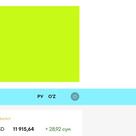
РУ
O‘Z
 валют
SD
11 915,64
+ 28,92 сум