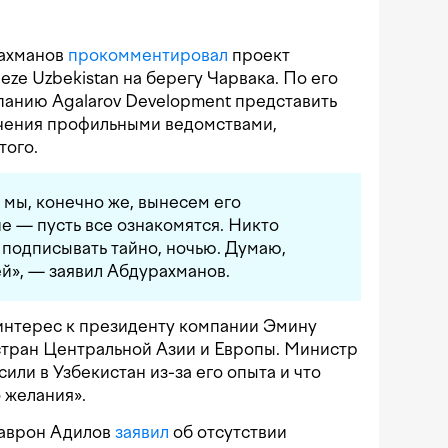
рахманов
прокомментировал
проект
eze Uzbekistan на берегу Чарвака. По его
панию Agalarov Development представить
учения профильными ведомствами,
того.
, мы, конечно же, вынесем его
 — пусть все ознакомятся. Никто
 подписывать тайно, ночью. Думаю,
ей», — заявил Абдурахманов.
нтерес к президенту компании Эмину
стран Центральной Азии и Европы. Министр
сили в Узбекистан из-за его опыта и что
о желания».
Даврон Адилов
заявил
об отсутствии