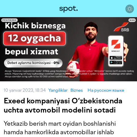
РЕКЛАМА
10 yanvar 2023, 18:34
Yangiliklar
Biznes
На русском языке
Exeed kompaniyasi O‘zbekistonda
uchta avtomobil modelini sotadi
Yetkazib berish mart oyidan boshlanishi
hamda hamkorlikda avtomobillar ishlab