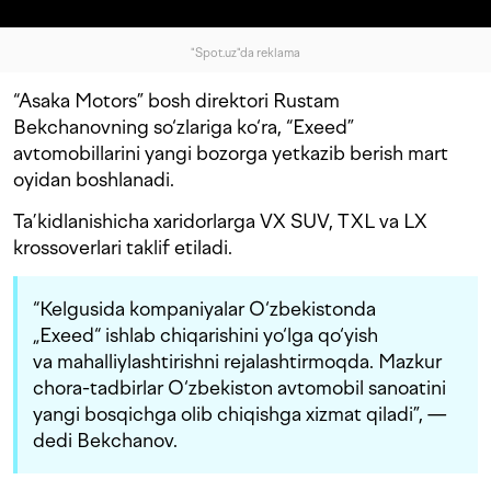
"Spot.uz"da reklama
“Asaka Motors” bosh direktori Rustam
Bekchanovning so‘zlariga ko‘ra, “Exeed”
avtomobillarini yangi bozorga yetkazib berish mart
oyidan boshlanadi.
Ta’kidlanishicha xaridorlarga VX SUV, TXL va LX
krossoverlari taklif etiladi.
“Kelgusida kompaniyalar O‘zbekistonda
„Exeed“ ishlab chiqarishini yo‘lga qo‘yish
va mahalliylashtirishni rejalashtirmoqda. Mazkur
chora-tadbirlar O‘zbekiston avtomobil sanoatini
yangi bosqichga olib chiqishga xizmat qiladi”, —
dedi Bekchanov.