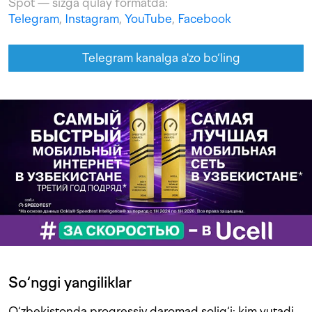
Spot — sizga qulay formatda:
Telegram
,
Instagram
,
YouTube
,
Facebook
Telegram kanalga a'zo bo‘ling
So‘nggi yangiliklar
O‘zbekistonda progressiv daromad solig‘i: kim yutadi,