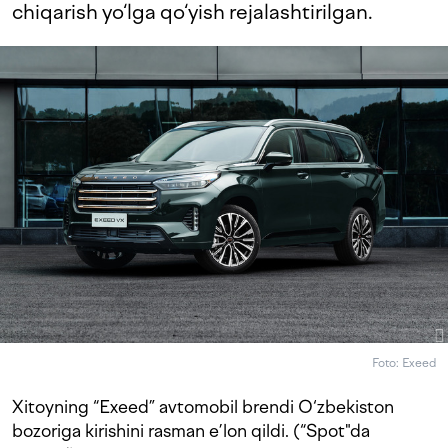
chiqarish yo‘lga qo‘yish rejalashtirilgan.
Foto: Exeed
Xitoyning “Exeed” avtomobil brendi O‘zbekiston
bozoriga kirishini rasman e’lon qildi. (“Spot"da