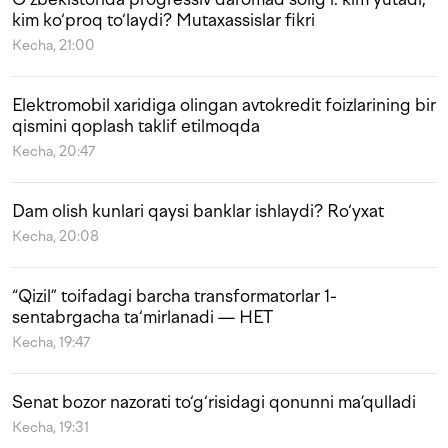
kim ko‘proq to‘laydi? Mutaxassislar fikri
Kecha, 21:00
Elektromobil xaridiga olingan avtokredit foizlarining bir
qismini qoplash taklif etilmoqda
Kecha, 20:47
Dam olish kunlari qaysi banklar ishlaydi? Ro‘yxat
Kecha, 20:08
“Qizil” toifadagi barcha transformatorlar 1-
sentabrgacha ta‘mirlanadi — HET
Kecha, 19:47
Senat bozor nazorati to‘g‘risidagi qonunni ma’qulladi
Kecha, 19:31