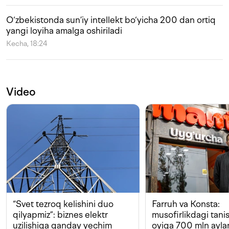
O‘zbekistonda sun’iy intellekt bo‘yicha 200 dan ortiq
yangi loyiha amalga oshiriladi
Kecha, 18:24
Video
“Svet tezroq kelishini duo
Farruh va Konsta:
qilyapmiz”: biznes elektr
musofirlikdagi tan
uzilishiga qanday yechim
oyiga 700 mln ayla