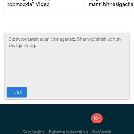
topmoqda? Video
manti biznesigacha
Kirish
18+
Sayt haqida
Reklama joylashtirish
Bog‘lanish