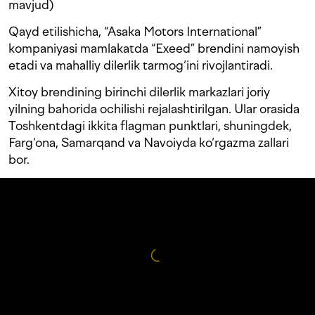
mavjud)
Qayd etilishicha, “Asaka Motors International”
kompaniyasi mamlakatda “Exeed” brendini namoyish
etadi va mahalliy dilerlik tarmog‘ini rivojlantiradi.
Xitoy brendining birinchi dilerlik markazlari joriy
yilning bahorida ochilishi rejalashtirilgan. Ular orasida
Toshkentdagi ikkita flagman punktlari, shuningdek,
Farg‘ona, Samarqand va Navoiyda ko‘rgazma zallari
bor.