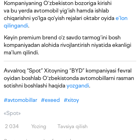
Kompaniyaning O‘zbekiston bozoriga kirishi
va bu yerda avtomobil yig‘ish hamda ishlab
chiqarishni yo‘lga qo‘yish rejalari oktabr oyida
e’lon
qilingandi
.
Keyin premium brend o‘z savdo tarmog‘ini bosh
kompaniyadan alohida rivojlantirish niyatida ekanligi
ma’lum qilindi.
Avvalroq “Spot” Xitoyning “BYD” kompaniyasi fevral
oyidan boshlab O‘zbekistonda avtomobillarni rasman
sotishni boshlashi haqida
yozgandi
.
#
avtomobillar
#
exeed
#
xitoy
«Spot»
2 034
Yozing
Tavsiya qilish