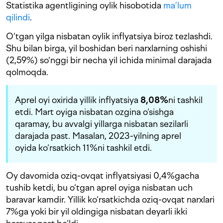
Statistika agentligining oylik hisobotida
ma’lum
qilindi
.
O‘tgan yilga nisbatan oylik inflyatsiya biroz tezlashdi.
Shu bilan birga, yil boshidan beri narxlarning oshishi
(2,59%) so‘nggi bir necha yil ichida minimal darajada
qolmoqda.
Aprel oyi oxirida yillik inflyatsiya
8,08%
ni tashkil
etdi. Mart oyiga nisbatan ozgina o‘sishga
qaramay, bu avvalgi yillarga nisbatan sezilarli
darajada past. Masalan, 2023-yilning aprel
oyida ko‘rsatkich 11%ni tashkil etdi.
Oy davomida oziq-ovqat inflyatsiyasi 0,4%gacha
tushib ketdi, bu o‘tgan aprel oyiga nisbatan uch
baravar kamdir. Yillik ko‘rsatkichda oziq-ovqat narxlari
7%ga yoki bir yil oldingiga nisbatan deyarli ikki