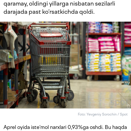
qaramay, oldingi yillarga nisbatan sezilarli
darajada past ko‘rsatkichda qoldi.
Foto: Yevgeniy Sorochin / Spot
Aprel oyida iste’mol narxlari 0,93%ga oshdi. Bu haqda