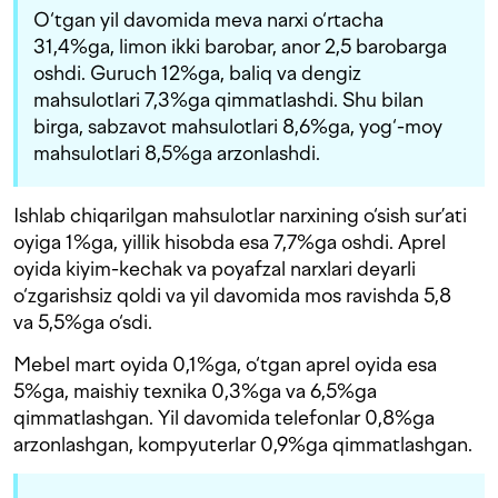
O‘tgan yil davomida meva narxi o‘rtacha
31,4%ga, limon ikki barobar, anor 2,5 barobarga
oshdi. Guruch 12%ga, baliq va dengiz
mahsulotlari 7,3%ga qimmatlashdi. Shu bilan
birga, sabzavot mahsulotlari 8,6%ga, yog‘-moy
mahsulotlari 8,5%ga arzonlashdi.
Ishlab chiqarilgan mahsulotlar narxining o‘sish sur’ati
oyiga 1%ga, yillik hisobda esa 7,7%ga oshdi. Aprel
oyida kiyim-kechak va poyafzal narxlari deyarli
o‘zgarishsiz qoldi va yil davomida mos ravishda 5,8
va 5,5%ga o‘sdi.
Mebel mart oyida 0,1%ga, o‘tgan aprel oyida esa
5%ga, maishiy texnika 0,3%ga va 6,5%ga
qimmatlashgan. Yil davomida telefonlar 0,8%ga
arzonlashgan, kompyuterlar 0,9%ga qimmatlashgan.