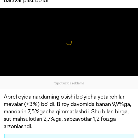
baravar past bo‘ldi.
"Spot.uz"da reklama
Aprel oyida narxlarning o‘sishi bo‘yicha yetakchilar
mevalar (+3%) bo‘ldi. Biroy davomida banan 9,9%ga,
mandarin 7,5%gacha qimmatlashdi. Shu bilan birga,
sut mahsulotlari 2,7%ga, sabzavotlar 1,2 foizga
arzonlashdi.