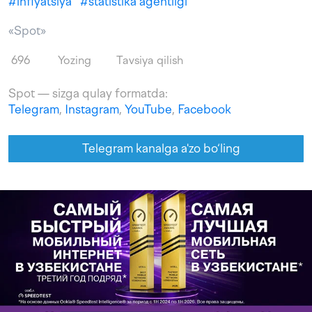
#
inflyatsiya
#
statistika agentligi
«Spot»
696
Yozing
Tavsiya qilish
Spot — sizga qulay formatda:
Telegram
,
Instagram
,
YouTube
,
Facebook
Telegram kanalga a'zo bo‘ling