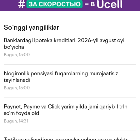
So‘nggi yangiliklar
Banklardagi ipoteka kreditlari. 2026-yil avgust oyi
bo‘yicha
Bugun, 15:00
Nogironlik pensiyasi fuqarolarning murojaatisiz
tayinlanadi
Bugun, 15:00
Paynet, Payme va Click yarim yilda jami qariyb 1 trln
so‘m foyda oldi
Bugun, 14:31
Tartibga solinadigan korxonalar uchun gaz va elektr