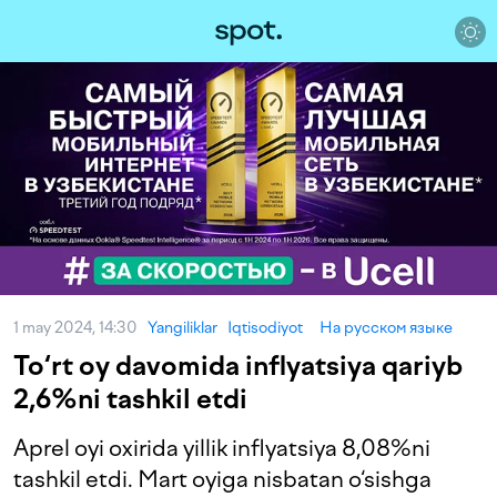
1 may 2024, 14:30
Yangiliklar
Iqtisodiyot
На русском языке
To‘rt oy davomida inflyatsiya qariyb
2,6%ni tashkil etdi
Aprel oyi oxirida yillik inflyatsiya 8,08%ni
tashkil etdi. Mart oyiga nisbatan o‘sishga