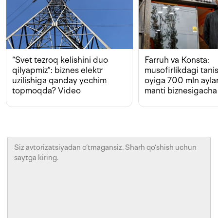
“Svet tezroq kelishini duo
Farruh va Konsta:
qilyapmiz”: biznes elektr
musofirlikdagi tan
uzilishiga qanday yechim
oyiga 700 mln ayla
topmoqda? Video
manti biznesigacha