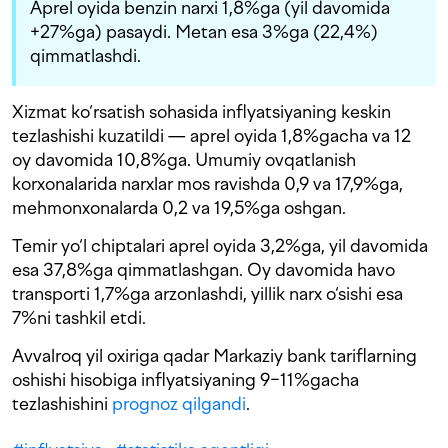
Aprel oyida benzin narxi 1,8%ga (yil davomida
+27%ga) pasaydi. Metan esa 3%ga (22,4%)
qimmatlashdi.
Xizmat ko‘rsatish sohasida inflyatsiyaning keskin
tezlashishi kuzatildi — aprel oyida 1,8%gacha va 12
oy davomida 10,8%ga. Umumiy ovqatlanish
korxonalarida narxlar mos ravishda 0,9 va 17,9%ga,
mehmonxonalarda 0,2 va 19,5%ga oshgan.
Temir yo‘l chiptalari aprel oyida 3,2%ga, yil davomida
esa 37,8%ga qimmatlashgan. Oy davomida havo
transporti 1,7%ga arzonlashdi, yillik narx o‘sishi esa
7%ni tashkil etdi.
Avvalroq yil oxiriga qadar Markaziy bank tariflarning
oshishi hisobiga inflyatsiyaning 9−11%gacha
tezlashishini
prognoz qilgandi
.