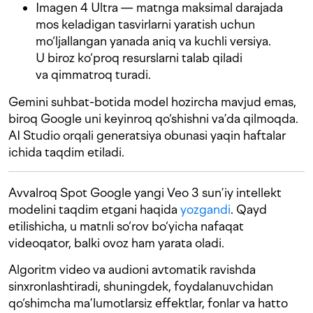
Imagen 4 Ultra — matnga maksimal darajada
mos keladigan tasvirlarni yaratish uchun
mo‘ljallangan yanada aniq va kuchli versiya.
U biroz ko‘proq resurslarni talab qiladi
va qimmatroq turadi.
Gemini suhbat-botida model hozircha mavjud emas,
biroq Google uni keyinroq qo‘shishni va’da qilmoqda.
AI Studio orqali generatsiya obunasi yaqin haftalar
ichida taqdim etiladi.
Avvalroq Spot Google yangi Veo 3 sun’iy intellekt
modelini taqdim etgani haqida
yozgandi
. Qayd
etilishicha, u matnli so‘rov bo‘yicha nafaqat
videoqator, balki ovoz ham yarata oladi.
Algoritm video va audioni avtomatik ravishda
sinxronlashtiradi, shuningdek, foydalanuvchidan
qo‘shimcha ma’lumotlarsiz effektlar, fonlar va hatto