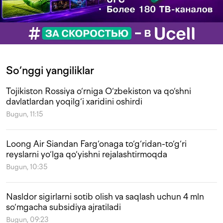
So‘nggi yangiliklar
Tojikiston Rossiya o‘rniga O‘zbekiston va qo‘shni
davlatlardan yoqilg‘i xaridini oshirdi
Bugun, 11:15
Loong Air Siandan Farg‘onaga to‘g‘ridan-to‘g‘ri
reyslarni yo‘lga qo‘yishni rejalashtirmoqda
Bugun, 10:35
Nasldor sigirlarni sotib olish va saqlash uchun 4 mln
so‘mgacha subsidiya ajratiladi
Bugun, 09:23