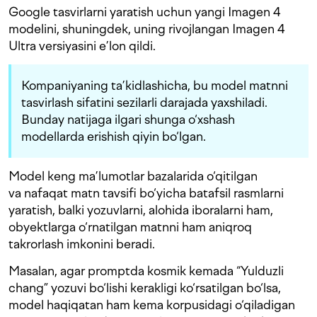
Google tasvirlarni yaratish uchun yangi Imagen 4
modelini, shuningdek, uning rivojlangan Imagen 4
Ultra versiyasini e’lon qildi.
Kompaniyaning ta’kidlashicha, bu model matnni
tasvirlash sifatini sezilarli darajada yaxshiladi.
Bunday natijaga ilgari shunga o‘xshash
modellarda erishish qiyin bo‘lgan.
Model keng ma’lumotlar bazalarida o‘qitilgan
va nafaqat matn tavsifi bo‘yicha batafsil rasmlarni
yaratish, balki yozuvlarni, alohida iboralarni ham,
obyektlarga o‘rnatilgan matnni ham aniqroq
takrorlash imkonini beradi.
Masalan, agar promptda kosmik kemada “Yulduzli
chang” yozuvi bo‘lishi kerakligi ko‘rsatilgan bo‘lsa,
model haqiqatan ham kema korpusidagi o‘qiladigan