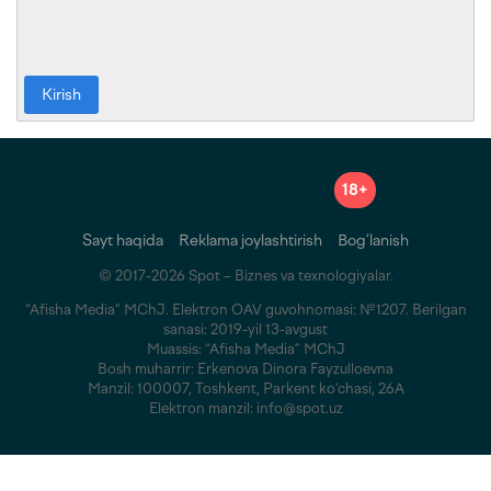
Kirish
18+
Sayt haqida
Reklama joylashtirish
Bog‘lanish
© 2017-2026 Spot – Biznes va texnologiyalar.
“Afisha Media” MChJ. Elektron OAV guvohnomasi: №1207. Berilgan
sanasi: 2019-yil 13-avgust
Muassis: “Afisha Media” MChJ
Bosh muharrir: Erkenova Dinora Fayzulloevna
Manzil: 100007, Toshkent, Parkent ko‘chasi, 26A
Elektron manzil: info@spot.uz