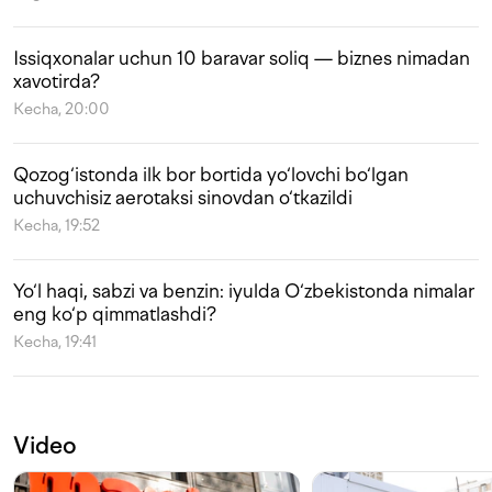
Issiqxonalar uchun 10 baravar soliq — biznes nimadan
xavotirda?
Kecha, 20:00
Qozog‘istonda ilk bor bortida yo‘lovchi bo‘lgan
uchuvchisiz aerotaksi sinovdan o‘tkazildi
Kecha, 19:52
Yo‘l haqi, sabzi va benzin: iyulda O‘zbekistonda nimalar
eng ko‘p qimmatlashdi?
Kecha, 19:41
Video