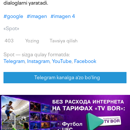
dialoglarni yaratadi.
#
google
#
imagen
#
imagen 4
«Spot»
403
Yozing
Tavsiya qilish
Spot — sizga qulay formatda:
Telegram
,
Instagram
,
YouTube
,
Facebook
Telegram kanalga a'zo bo‘ling