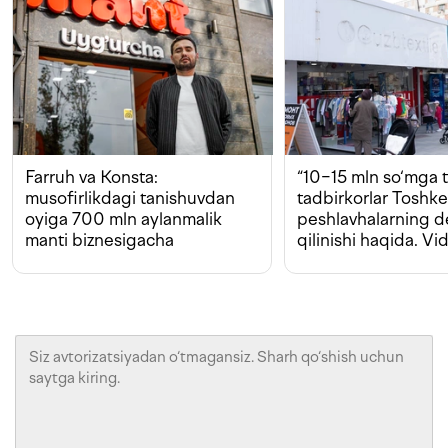
Farruh va Konsta:
“10−15 mln so‘mga t
musofirlikdagi tanishuvdan
tadbirkorlar Toshk
oyiga 700 mln aylanmalik
peshlavhalarning 
manti biznesigacha
qilinishi haqida. Vi