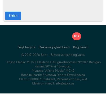
Kirish
18+
Sayt haqida
Reklama joylashtirish
Bog‘lanish
© 2017-2026 Spot – Biznes va texnologiyalar.
“Afisha Media” MChJ. Elektron OAV guvohnomasi: №1207. Berilgan
sanasi: 2019-yil 13-avgust
Muassis: “Afisha Media” MChJ
Bosh muharrir: Erkenova Dinora Fayzulloevna
Manzil: 100007, Toshkent, Parkent ko‘chasi, 26A
Elektron manzil: info@spot.uz