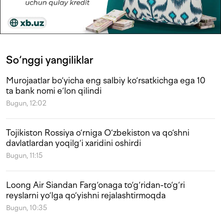
So‘nggi yangiliklar
Murojaatlar bo‘yicha eng salbiy ko‘rsatkichga ega 10
ta bank nomi e‘lon qilindi
Bugun, 12:02
Tojikiston Rossiya o‘rniga O‘zbekiston va qo‘shni
davlatlardan yoqilg‘i xaridini oshirdi
Bugun, 11:15
Loong Air Siandan Farg‘onaga to‘g‘ridan-to‘g‘ri
reyslarni yo‘lga qo‘yishni rejalashtirmoqda
Bugun, 10:35