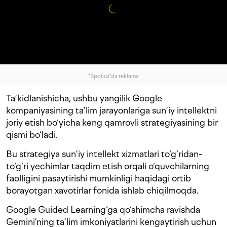
"Spot.uz"da reklama
Ta’kidlanishicha, ushbu yangilik Google
kompaniyasining ta’lim jarayonlariga sun’iy intellektni
joriy etish bo‘yicha keng qamrovli strategiyasining bir
qismi bo‘ladi.
Bu strategiya sun’iy intellekt xizmatlari to‘g‘ridan-
to‘g‘ri yechimlar taqdim etish orqali o‘quvchilarning
faolligini pasaytirishi mumkinligi haqidagi ortib
borayotgan xavotirlar fonida ishlab chiqilmoqda.
Google Guided Learning‘ga qo‘shimcha ravishda
Gemini’ning ta’lim imkoniyatlarini kengaytirish uchun