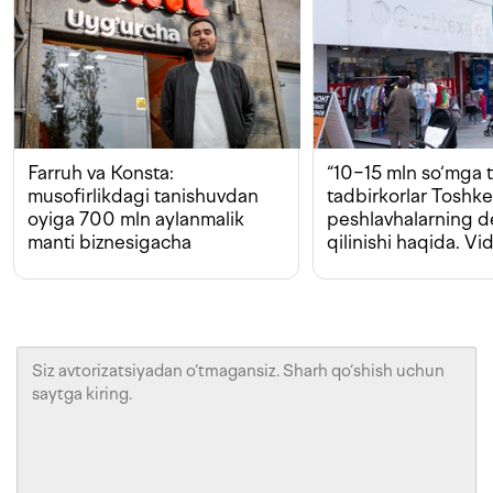
Farruh va Konsta:
“10−15 mln so‘mga t
musofirlikdagi tanishuvdan
tadbirkorlar Toshk
oyiga 700 mln aylanmalik
peshlavhalarning 
manti biznesigacha
qilinishi haqida. Vi