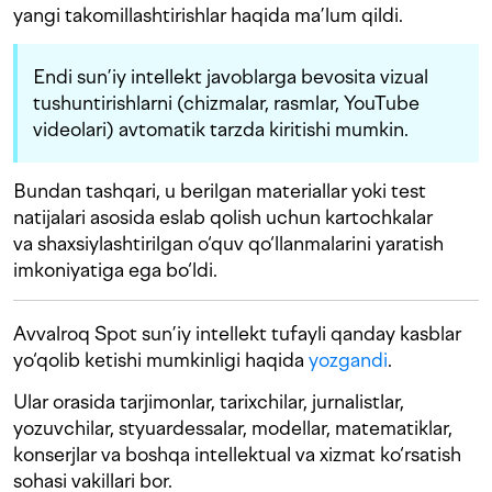
yangi takomillashtirishlar haqida ma’lum qildi.
Endi sun’iy intellekt javoblarga bevosita vizual
tushuntirishlarni (chizmalar, rasmlar, YouTube
videolari) avtomatik tarzda kiritishi mumkin.
Bundan tashqari, u berilgan materiallar yoki test
natijalari asosida eslab qolish uchun kartochkalar
va shaxsiylashtirilgan o‘quv qo‘llanmalarini yaratish
imkoniyatiga ega bo‘ldi.
Avvalroq Spot sun’iy intellekt tufayli qanday kasblar
yo‘qolib ketishi mumkinligi haqida
yozgandi
.
Ular orasida tarjimonlar, tarixchilar, jurnalistlar,
yozuvchilar, styuardessalar, modellar, matematiklar,
konserjlar va boshqa intellektual va xizmat ko‘rsatish
sohasi vakillari bor.