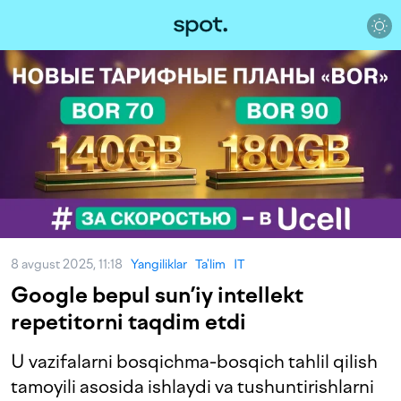
8 avgust 2025, 11:18
Yangiliklar
Ta'lim
IT
Google bepul sun’iy intellekt
repetitorni taqdim etdi
U vazifalarni bosqichma-bosqich tahlil qilish
tamoyili asosida ishlaydi va tushuntirishlarni