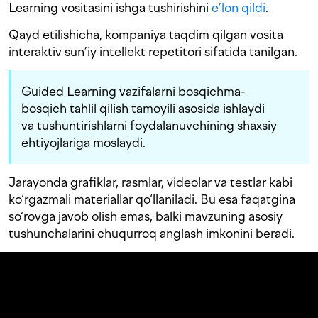
Learning vositasini ishga tushirishini
e’lon qildi
.
Qayd etilishicha, kompaniya taqdim qilgan vosita
interaktiv sun’iy intellekt repetitori sifatida tanilgan.
Guided Learning vazifalarni bosqichma-
bosqich tahlil qilish tamoyili asosida ishlaydi
va tushuntirishlarni foydalanuvchining shaxsiy
ehtiyojlariga moslaydi.
Jarayonda grafiklar, rasmlar, videolar va testlar kabi
ko‘rgazmali materiallar qo‘llaniladi. Bu esa faqatgina
so‘rovga javob olish emas, balki mavzuning asosiy
tushunchalarini chuqurroq anglash imkonini beradi.