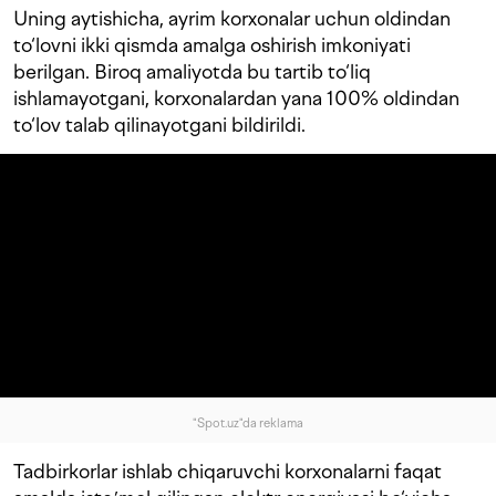
Uning aytishicha, ayrim korxonalar uchun oldindan
to‘lovni ikki qismda amalga oshirish imkoniyati
berilgan. Biroq amaliyotda bu tartib to‘liq
ishlamayotgani, korxonalardan yana 100% oldindan
to‘lov talab qilinayotgani bildirildi.
"Spot.uz"da reklama
Tadbirkorlar ishlab chiqaruvchi korxonalarni faqat