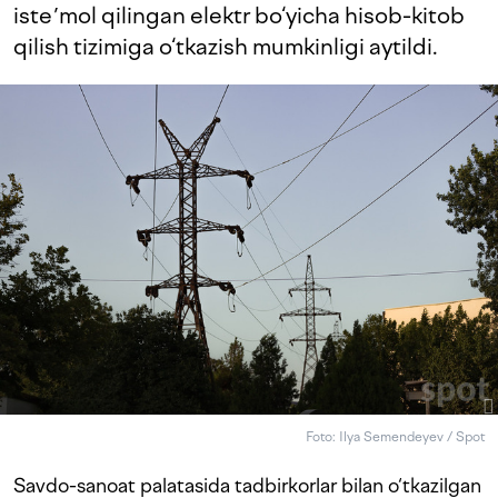
isteʼmol qilingan elektr bo‘yicha hisob-kitob
qilish tizimiga o‘tkazish mumkinligi aytildi.
Foto: Ilya Semendeyev / Spot
Savdo-sanoat palatasida tadbirkorlar bilan o‘tkazilgan