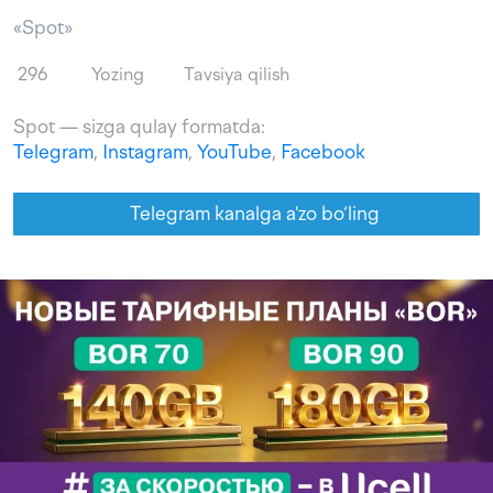
«Spot»
296
Yozing
Tavsiya qilish
Spot — sizga qulay formatda:
Telegram
,
Instagram
,
YouTube
,
Facebook
Telegram kanalga a'zo bo‘ling