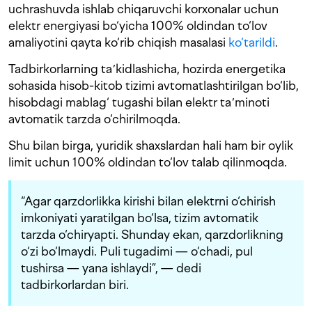
uchrashuvda ishlab chiqaruvchi korxonalar uchun
elektr energiyasi bo‘yicha 100% oldindan to‘lov
amaliyotini qayta ko‘rib chiqish masalasi
ko‘tarildi
.
Tadbirkorlarning taʼkidlashicha, hozirda energetika
sohasida hisob-kitob tizimi avtomatlashtirilgan bo‘lib,
hisobdagi mablag‘ tugashi bilan elektr taʼminoti
avtomatik tarzda o‘chirilmoqda.
Shu bilan birga, yuridik shaxslardan hali ham bir oylik
limit uchun 100% oldindan to‘lov talab qilinmoqda.
“Agar qarzdorlikka kirishi bilan elektrni o‘chirish
imkoniyati yaratilgan bo‘lsa, tizim avtomatik
tarzda o‘chiryapti. Shunday ekan, qarzdorlikning
o‘zi bo‘lmaydi. Puli tugadimi — o‘chadi, pul
tushirsa — yana ishlaydi”, — dedi
tadbirkorlardan biri.