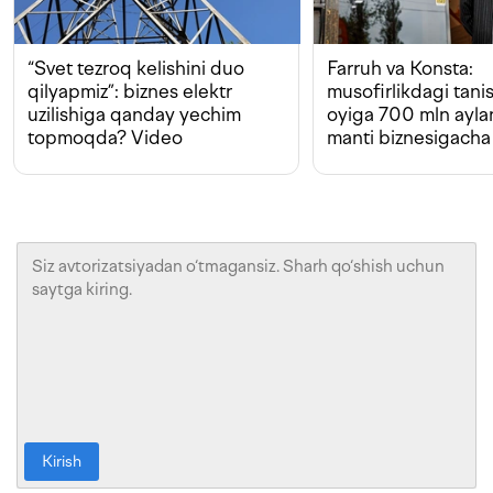
“Svet tezroq kelishini duo
Farruh va Konsta:
qilyapmiz”: biznes elektr
musofirlikdagi tan
uzilishiga qanday yechim
oyiga 700 mln ayla
topmoqda? Video
manti biznesigacha
Kirish