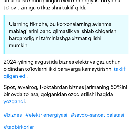
amalda isteʼmol qilingan elektr energiyasi bo‘yicha
to‘lov tizimiga o‘tkazishni taklif qildi.
Ularning fikricha, bu korxonalarning aylanma
mablag‘larini band qilmaslik va ishlab chiqarish
barqarorligini taʼminlashga xizmat qilishi
mumkin.
2024-yilning avgustida biznes elektr va gaz uchun
oldindan to‘lovlarni ikki baravarga kamaytirishni
taklif
qilgan edi
.
Spot, avvalroq, 1-oktabrdan biznes jarimaning 50%ini
bir oyda to‘lasa, qolganidan ozod etilishi haqida
yozgandi
.
#
biznes
#
elektr energiyasi
#
savdo-sanoat palatasi
#
tadbirkorlar