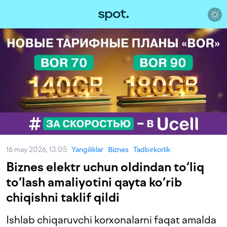
16 may 2026, 13:05
Yangiliklar
Biznes
Tadbirkorlik
Biznes elektr uchun oldindan to‘liq
to‘lash amaliyotini qayta ko‘rib
chiqishni taklif qildi
Ishlab chiqaruvchi korxonalarni faqat amalda