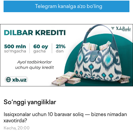
Telegram kanalga a'zo bo‘ling
So‘nggi yangiliklar
Issiqxonalar uchun 10 baravar soliq — biznes nimadan
xavotirda?
Kecha, 20:00