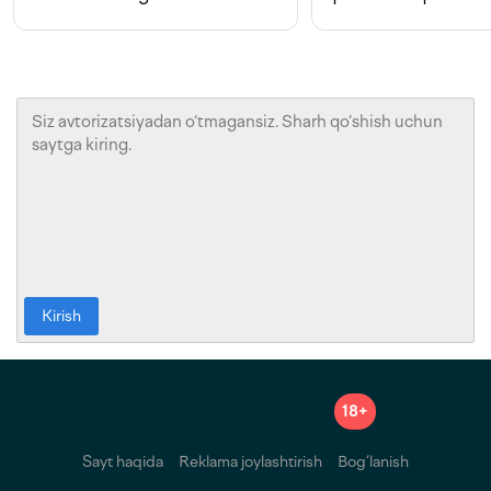
Kirish
18+
Sayt haqida
Reklama joylashtirish
Bog‘lanish