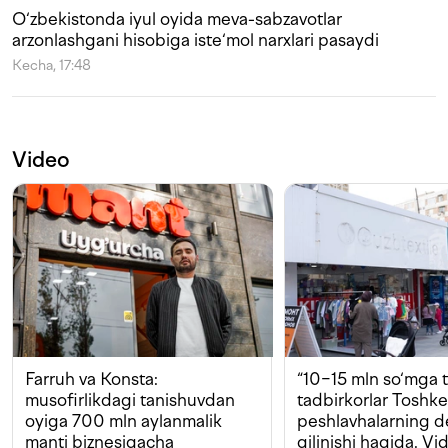
O‘zbekistonda iyul oyida meva-sabzavotlar
arzonlashgani hisobiga iste‘mol narxlari pasaydi
Kecha, 17:48
Video
Farruh va Konsta:
“10−15 mln so‘mga t
musofirlikdagi tanishuvdan
tadbirkorlar Toshk
oyiga 700 mln aylanmalik
peshlavhalarning 
manti biznesigacha
qilinishi haqida. Vi