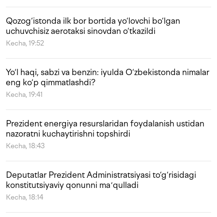
Qozog‘istonda ilk bor bortida yo‘lovchi bo‘lgan
uchuvchisiz aerotaksi sinovdan o‘tkazildi
Kecha, 19:52
Yo‘l haqi, sabzi va benzin: iyulda O‘zbekistonda nimalar
eng ko‘p qimmatlashdi?
Kecha, 19:41
Prezident energiya resurslaridan foydalanish ustidan
nazoratni kuchaytirishni topshirdi
Kecha, 18:43
Deputatlar Prezident Administratsiyasi to‘g‘risidagi
konstitutsiyaviy qonunni maʼqulladi
Kecha, 18:14