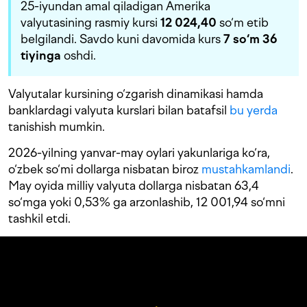
25-iyundan amal qiladigan Amerika
valyutasining rasmiy kursi
12 024,40
so‘m etib
belgilandi. Savdo kuni davomida kurs
7 s
o‘m 36
tiyinga
oshdi.
Valyutalar kursining o‘zgarish dinamikasi hamda
banklardagi valyuta kurslari bilan batafsil
bu yerda
tanishish mumkin.
2026-yilning yanvar-may oylari yakunlariga ko‘ra,
o‘zbek so‘mi dollarga nisbatan biroz
mustahkamlandi
.
May oyida milliy valyuta dollarga nisbatan 63,4
so‘mga yoki 0,53% ga arzonlashib, 12 001,94 so‘mni
tashkil etdi.