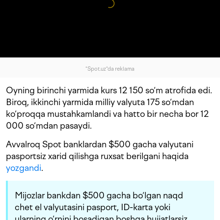
"Spot.uz"da reklama
Oyning birinchi yarmida kurs 12 150 so‘m atrofida edi.
Biroq, ikkinchi yarmida milliy valyuta 175 so‘mdan
ko‘proqqa mustahkamlandi va hatto bir necha bor 12
000 so‘mdan pasaydi.
Avvalroq Spot banklardan $500 gacha valyutani
pasportsiz xarid qilishga ruxsat berilgani haqida
yozgandi
.
Mijozlar bankdan $500 gacha bo‘lgan naqd
chet el valyutasini pasport, ID-karta yoki
ularning o‘rnini bosadigan boshqa hujjatlarsiz