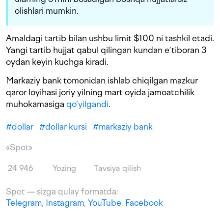
olishlari mumkin.
Amaldagi tartib bilan ushbu limit $100 ni tashkil etadi.
Yangi tartib hujjat qabul qilingan kundan e’tiboran 3
oydan keyin kuchga kiradi.
Markaziy bank tomonidan ishlab chiqilgan mazkur
qaror loyihasi joriy yilning mart oyida jamoatchilik
muhokamasiga
qo‘yilgandi
.
#
dollar
#
dollar kursi
#
markaziy bank
«Spot»
24 946
Yozing
Tavsiya qilish
Spot — sizga qulay formatda:
Telegram
,
Instagram
,
YouTube
,
Facebook