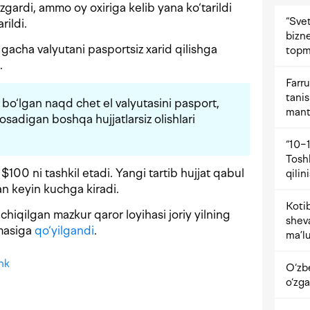
‘zgardi, ammo oy oxiriga kelib yana ko‘tarildi
“Svet
rildi.
bizne
acha valyutani pasportsiz xarid qilishga
topm
.
Farru
tani
o‘lgan naqd chet el valyutasini pasport,
mant
bosadigan boshqa hujjatlarsiz olishlari
“10−1
Tosh
$100 ni tashkil etadi. Yangi tartib hujjat qabul
qilin
n keyin kuchga kiradi.
Kotib
hiqilgan mazkur qaror loyihasi joriy yilning
shev
masiga
qo‘yilgandi
.
ma’lu
nk
O‘zb
o‘zga