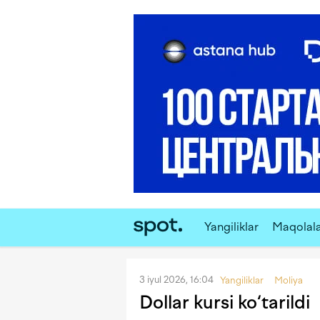
Yangiliklar
Maqolal
3 iyul 2026, 16:04
Yangiliklar
Moliya
Dollar kursi ko‘tarildi