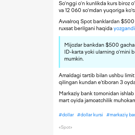
So‘nggi o‘n kunlikda kurs biroz o
va 12 060 so‘mdan yuqoriga ko‘ta
Avvalroq Spot banklardan $500 g
ruxsat berilgani haqida
yozgandi
Mijozlar bankdan $500 gacha b
ID-karta yoki ularning o‘rnini 
mumkin.
Amaldagi tartib bilan ushbu limit 
qilingan kundan e’tiboran 3 oyda
Markaziy bank tomonidan ishlab c
mart oyida jamoatchilik muhoka
#
dollar
#
dollar kursi
#
markaziy ba
«Spot»