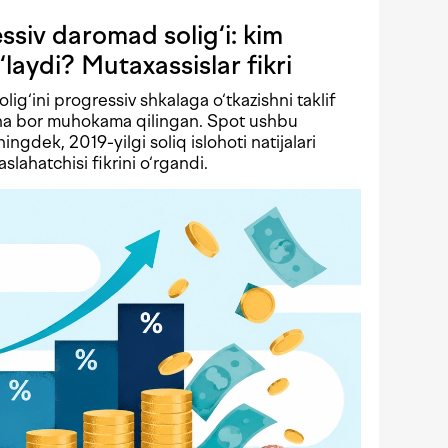
siv daromad solig‘i: kim
‘laydi? Mutaxassislar fikri
solig‘ini progressiv shkalaga o‘tkazishni taklif
echa bor muhokama qilingan. Spot ushbu
ningdek, 2019-yilgi soliq islohoti natijalari
lahatchisi fikrini o‘rgandi.