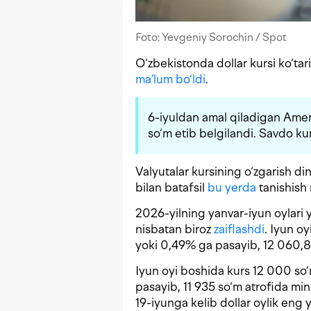
Foto: Yevgeniy Sorochin / Spot
O‘zbekistonda dollar kursi ko‘ta
ma’lum bo‘ldi
.
6-iyuldan amal qiladigan Amer
so‘m etib belgilandi. Savdo k
Valyutalar kursining o‘zgarish d
bilan batafsil
bu yerda
tanishish
2026-yilning yanvar-iyun oylari y
nisbatan biroz
zaiflashdi
. Iyun o
yoki 0,49% ga pasayib, 12 060,84
Iyun oyi boshida kurs 12 000 so‘
pasayib, 11 935 so‘m atrofida mini
19-iyunga kelib dollar oylik eng