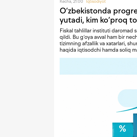
Kecha, 21:00
Iqtisodiyot
O‘zbekistonda progres
yutadi, kim ko‘proq to
Fiskal tahlillar instituti daromad 
qildi. Bu g‘oya avval ham bir n
tizimning afzallik va xatarlari, shu
haqida iqtisodchi hamda soliq mas