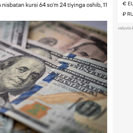
€ E
nisbatan kursi 64 so‘m 24 tiyinga oshib, 11
₽ R
valyuta 