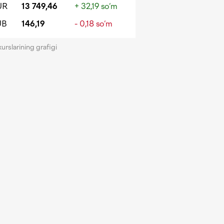
UR
13 749,46
+ 32,19 so‘m
UB
146,19
- 0,18 so‘m
kurslarining grafigi