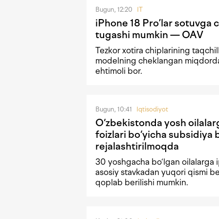
Bugun, 12:20
IT
iPhone 18 Pro’lar sotuvga 
tugashi mumkin — OAV
Tezkor xotira chiplarining taqchi
modelning cheklangan miqdorda
ehtimoli bor.
Bugun, 10:41
Iqtisodiyot
O‘zbekistonda yosh oilalar
foizlari bo‘yicha subsidiya 
rejalashtirilmoqda
30 yoshgacha bo‘lgan oilalarga i
asosiy stavkadan yuqori qismi b
qoplab berilishi mumkin.