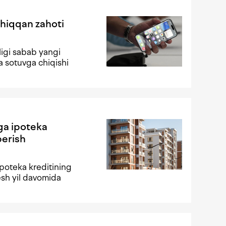
chiqqan zahoti
lligi sabab yangi
 sotuvga chiqishi
ga ipoteka
berish
poteka kreditining
esh yil davomida