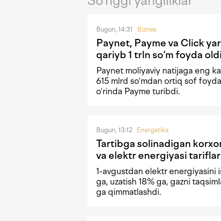
So‘nggi yangiliklar
Bugun, 14:31
Biznes
Paynet, Payme va Click yar
qariyb 1 trln so‘m foyda old
Paynet moliyaviy natijaga eng kat
615 mlrd so‘mdan ortiq sof foyda 
o‘rinda Payme turibdi.
Bugun, 13:12
Energetika
Tartibga solinadigan korxo
va elektr energiyasi tariflari
1-avgustdan elektr energiyasini 
ga, uzatish 18% ga, gazni taqsi
ga qimmatlashdi.