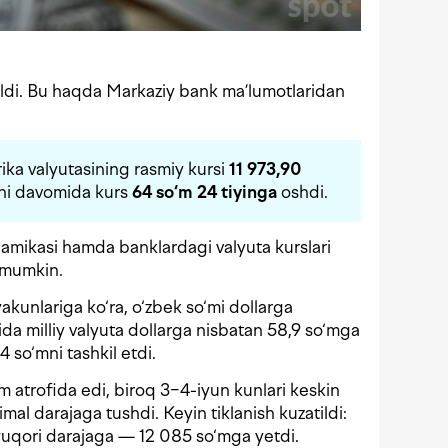
rildi. Bu haqda Markaziy bank ma’lumotlaridan
ika valyutasining rasmiy kursi
11 973,90
uni davomida kurs
64 s
o‘m 24 tiyinga
oshdi.
inamikasi hamda banklardagi valyuta kurslari
 mumkin.
akunlariga ko‘ra, o‘zbek so‘mi dollarga
yida milliy valyuta dollarga nisbatan 58,9 so‘mga
 so‘mni tashkil etdi.
m atrofida edi, biroq 3−4-iyun kunlari keskin
mal darajaga tushdi. Keyin tiklanish kuzatildi:
 yuqori darajaga — 12 085 so‘mga yetdi.