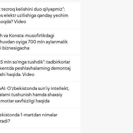
 tezroq kelishini duo qilyapmiz”:
s elektr uzilishiga qanday yechim
oqda? Video
h va Konsta: musofirlikdagi
shuvdan oyiga 700 mln aylanmalik
i biznesigacha
5 mln so‘mga tushdik”: tadbirkorlar
kentda peshlavhalarning demontaj
ishi haqida. Video
AI: O‘zbekistonda sun’iy intellekt,
alarni tushunish hamda shaxsiy
motlar xavfsizligi haqida
ekistonda 1-martdan nimalar
radi?