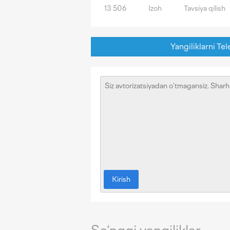
13 506
Izoh
Tavsiya qilish
Yangiliklarni Tel
Kirish