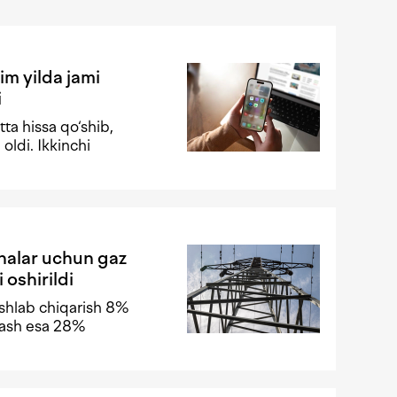
im yilda jami
i
ta hissa qo‘shib,
oldi. Ikkinchi
nalar uchun gaz
 oshirildi
ishlab chiqarish 8%
mlash esa 28%