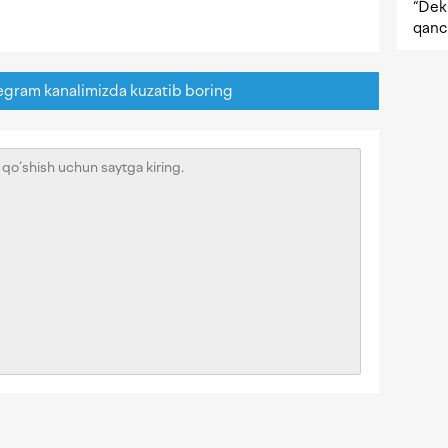
“Dekr
qanc
egram kanalimizda kuzatib boring