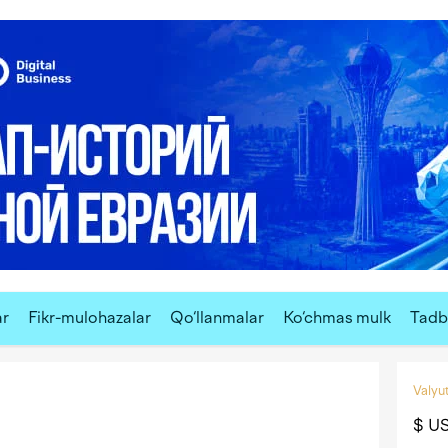
ar
Fikr-mulohazalar
Qo‘llanmalar
Ko‘chmas mulk
Tadbi
Valyut
$ U