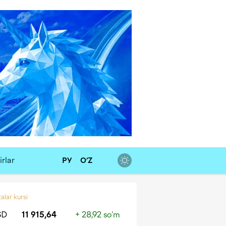
rlar
РУ
O‘Z
alar kursi
SD
11 915,64
+ 28,92 so‘m