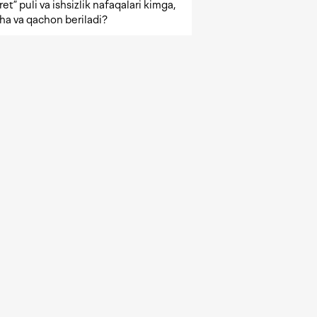
et” puli va ishsizlik nafaqalari kimga,
ha va qachon beriladi?