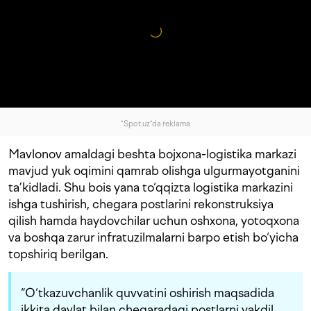
"Spot.uz"da reklama
Mavlonov amaldagi beshta bojxona-logistika markazi
mavjud yuk oqimini qamrab olishga ulgurmayotganini
ta’kidladi. Shu bois yana to‘qqizta logistika markazini
ishga tushirish, chegara postlarini rekonstruksiya
qilish hamda haydovchilar uchun oshxona, yotoqxona
va boshqa zarur infratuzilmalarni barpo etish bo‘yicha
topshiriq berilgan.
“O‘tkazuvchanlik quvvatini oshirish maqsadida
ikkita davlat bilan chegaradagi postlarni yakdil