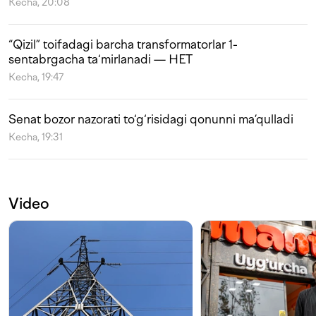
Kecha, 20:08
“Qizil” toifadagi barcha transformatorlar 1-
sentabrgacha ta‘mirlanadi — HET
Kecha, 19:47
Senat bozor nazorati to‘g‘risidagi qonunni ma’qulladi
Kecha, 19:31
Video