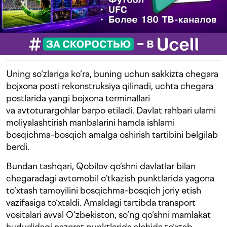
Uning so‘zlariga ko‘ra, buning uchun sakkizta chegara
bojxona posti rekonstruksiya qilinadi, uchta chegara
postlarida yangi bojxona terminallari
va avtoturargohlar barpo etiladi. Davlat rahbari ularni
moliyalashtirish manbalarini hamda ishlarni
bosqichma-bosqich amalga oshirish tartibini belgilab
berdi.
Bundan tashqari, Qobilov qo‘shni davlatlar bilan
chegaradagi avtomobil o‘tkazish punktlarida yagona
to‘xtash tamoyilini bosqichma-bosqich joriy etish
vazifasiga to‘xtaldi. Amaldagi tartibda transport
vositalari avval O‘zbekiston, so‘ng qo‘shni mamlakat
hududidagi nazorat punktlarida alohida to‘xtab,