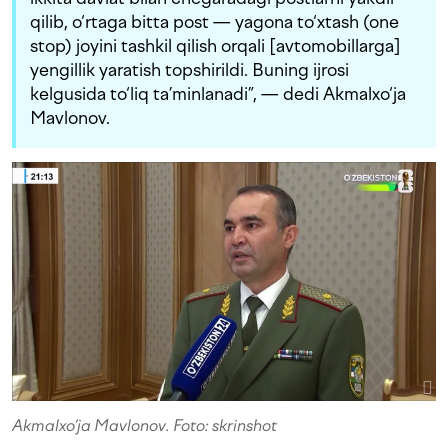
qilib, o‘rtaga bitta post — yagona to‘xtash (one
stop) joyini tashkil qilish orqali [avtomobillarga]
yengillik yaratish topshirildi. Buning ijrosi
kelgusida to‘liq ta’minlanadi”, — dedi Akmalxo‘ja
Mavlonov.
Akmalxo‘ja Mavlonov. Foto: skrinshot