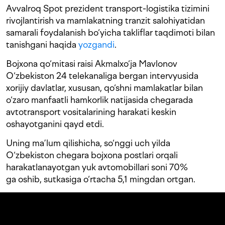
Avvalroq Spot prezident transport-logistika tizimini
rivojlantirish va mamlakatning tranzit salohiyatidan
samarali foydalanish bo‘yicha takliflar taqdimoti bilan
tanishgani haqida
yozgandi
.
Bojxona qo‘mitasi raisi Akmalxo‘ja Mavlonov
O‘zbekiston 24 telekanaliga bergan intervyusida
xorijiy davlatlar, xususan, qo‘shni mamlakatlar bilan
o‘zaro manfaatli hamkorlik natijasida chegarada
avtotransport vositalarining harakati keskin
oshayotganini qayd etdi.
Uning ma’lum qilishicha, so‘nggi uch yilda
O‘zbekiston chegara bojxona postlari orqali
harakatlanayotgan yuk avtomobillari soni 70%
ga oshib, sutkasiga o‘rtacha 5,1 mingdan ortgan.