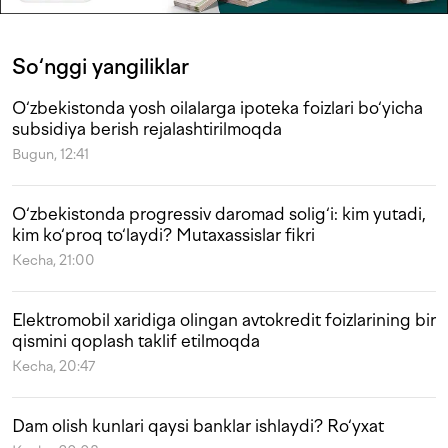
So‘nggi yangiliklar
O‘zbekistonda yosh oilalarga ipoteka foizlari bo‘yicha
subsidiya berish rejalashtirilmoqda
Bugun, 12:41
O‘zbekistonda progressiv daromad solig‘i: kim yutadi,
kim ko‘proq to‘laydi? Mutaxassislar fikri
Kecha, 21:00
Elektromobil xaridiga olingan avtokredit foizlarining bir
qismini qoplash taklif etilmoqda
Kecha, 20:47
Dam olish kunlari qaysi banklar ishlaydi? Ro‘yxat