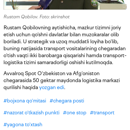
Rustam Qobilov. Foto: skrinshot
Rustam Qobilovning aytishicha, mazkur tizimni joriy
etish uchun qo‘shni davlatlar bilan muzokaralar olib
boriladi. U strategik va uzoq muddatli loyiha bo‘lib,
buning natijasida transport vositalarining chegaradan
o‘tish vaqti ikki barobarga qisqarishi hamda transport-
logistika tizimi samaradorligi oshishi kutilmoqda.
Avvalroq Spot O‘zbekiston va Afg‘oniston
chegarasida 50 gektar maydonda logistika markazi
qurilishi haqida
yozgan edi
.
#
bojxona qo‘mitasi
#
chegara posti
#
nazorat o‘tkazish punkti
#
one stop
#
transport
#
yagona to‘xtash