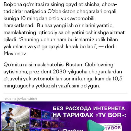
Bojxona qo‘mitasi raisining qayd etishicha, chora-
tadbirlar natijasida O‘zbekiston chegaralari orqali
kuniga 10 mingdan ortiq yuk avtomobili
harakatlanadi. Bu esa yangi ish o‘rinlarini yaratib,
mamlakatning iqtisodiy salohiyatini oshirishga xizmat
qiladi. “Shuning uchun ham bu ishlarni zudlik bilan
yakunlash va yo‘lga qo‘yish kerak bo‘ladi”, — dedi
Mavlonov.
Qo‘mita raisi maslahatchisi Rustam Qobilovning
aytishicha, prezident 2030-yilgacha chegaralardan
o‘tuvchi yuk avtomobillari sonini kuniga kamida 10,5
mingtagacha yetkazish vazifasini qo‘ygan.
reklama joylashtirish