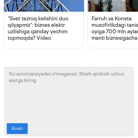
“Svet tezroq kelishini duo
Farruh va Konsta:
qilyapmiz”: biznes elektr
musofirlikdagi tan
uzilishiga qanday yechim
oyiga 700 mln ayla
topmoqda? Video
manti biznesigacha
Kirish