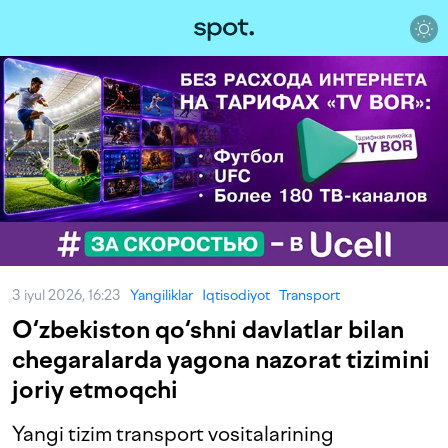
3 iyul 2026, 16:23
Yangiliklar
Iqtisodiyot
Transport
O‘zbekiston qo‘shni davlatlar bilan
chegaralarda yagona nazorat tizimini
joriy etmoqchi
Yangi tizim transport vositalarining