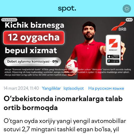
РЕКЛАМА
14 mart 2024, 11:40
Yangiliklar
Iqtisodiyot
На русском языке
O‘zbekistonda inomarkalarga talab
ortib bormoqda
O‘tgan oyda xorijiy yangi yengil avtomobillar
sotuvi 2,7 mingtani tashkil etgan bo‘lsa, yil