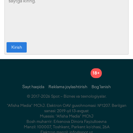
Kirish
18+
Sayt haqida
Reklama joylashtirish
Bog‘lanish
© 2017-2026 Spot – Biznes va texnologiyalar.
“Afisha Media” MChJ. Elektron OAV guvohnomasi: №1207. Berilgan
sanasi: 2019-yil 13-avgust
Muassis: “Afisha Media” MChJ
Bosh muharrir: Erkenova Dinora Fayzulloevna
Manzil: 100007, Toshkent, Parkent ko‘chasi, 26A
Elektron manzil: info@spot.uz