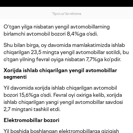
"Spot.uz"da reklama
O‘tgan yilga nisbatan yengil avtomobillarning
birlamchi avtomobil bozori 8,4%ga o‘sdi.
Shu bilan birga, oy davomida mamlakatimizda ishlab
chiqarilgan 23,5 mingta yengil avtomobillar sotildi, bu
o‘tgan yilning fevral oyiga nisbatan 7,7%ga ko‘pdir.
Xorijda ishlab chiqarilgan yengil avtomobillar
segmenti
Yil davomida xorijda ishlab chiqarilgan avtomobil
bozori 15,6%ga o‘sdi. Fevral oyi oxiriga kelib, xorijda
ishlab chiqarilgan yangi yengil avtomobillar savdosi
2,7 mingtani tashkil etdi.
Elektromobillar bozori
Yil boshida boshlangan elektromobillarga qiziqish