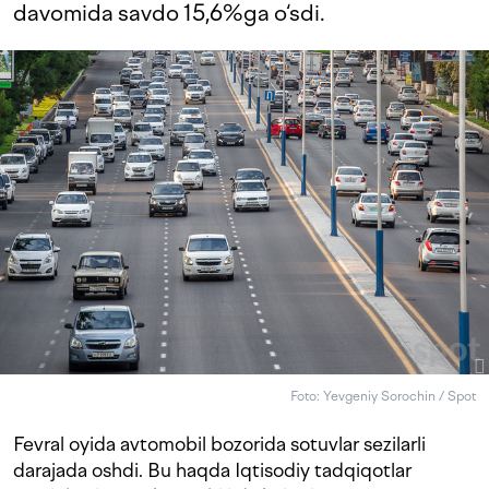
davomida savdo 15,6%ga o‘sdi.
Foto: Yevgeniy Sorochin / Spot
Fevral oyida avtomobil bozorida sotuvlar sezilarli
darajada oshdi. Bu haqda Iqtisodiy tadqiqotlar