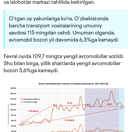
va islohotlar markazi tahlilida keltirilgan.
O‘tgan oy yakunlariga ko‘ra, O‘zbekistonda
barcha transtport vositalarining umumiy
savdosi 115 mingdan oshdi. Umuman olganda,
avtomobil bozori yil davomida 6,3%ga kamaydi.
Fevral oyida 109,7 mingta yengil avtomobillar sotildi.
Shu bilan birga, yillik shartlarda yengil avtomobillar
bozori 5,6%ga kamaydi.