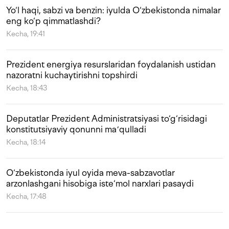
Yo‘l haqi, sabzi va benzin: iyulda O‘zbekistonda nimalar
eng ko‘p qimmatlashdi?
Kecha, 19:41
Prezident energiya resurslaridan foydalanish ustidan
nazoratni kuchaytirishni topshirdi
Kecha, 18:43
Deputatlar Prezident Administratsiyasi to‘g‘risidagi
konstitutsiyaviy qonunni maʼqulladi
Kecha, 18:14
O‘zbekistonda iyul oyida meva-sabzavotlar
arzonlashgani hisobiga iste‘mol narxlari pasaydi
Kecha, 17:48