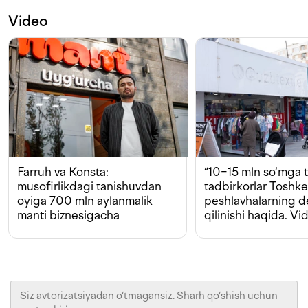
Video
Farruh va Konsta:
“10−15 mln so‘mga t
musofirlikdagi tanishuvdan
tadbirkorlar Toshk
oyiga 700 mln aylanmalik
peshlavhalarning 
manti biznesigacha
qilinishi haqida. Vi