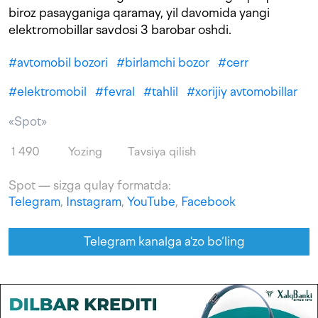
biroz pasayganiga qaramay, yil davomida yangi
elektromobillar savdosi 3 barobar oshdi.
#
avtomobil bozori
#
birlamchi bozor
#
cerr
#
elektromobil
#
fevral
#
tahlil
#
xorijiy avtomobillar
«Spot»
1 490
Yozing
Tavsiya qilish
Spot — sizga qulay formatda:
Telegram
,
Instagram
,
YouTube
,
Facebook
Telegram kanalga a'zo bo‘ling