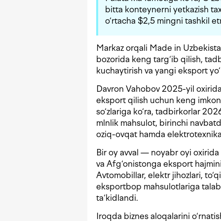
bitta konteynerni yetkazish t
o‘rtacha $2,5 mingni tashkil 
Markaz orqali Made in Uzbekista
bozorida keng targ‘ib qilish, tadb
kuchaytirish va yangi eksport yo‘n
Davron Vahobov 2025-yil oxirida
eksport qilish uchun keng imkoni
so‘zlariga ko‘ra, tadbirkorlar 2
mlnlik mahsulot, birinchi navbatd
oziq-ovqat hamda elektrotexnika
Bir oy avval — noyabr oyi oxirid
va Afg‘onistonga eksport hajmini
Avtomobillar, elektr jihozlari, t
eksportbop mahsulotlariga talab 
ta‘kidlandi.
Iroqda biznes aloqalarini o‘rna