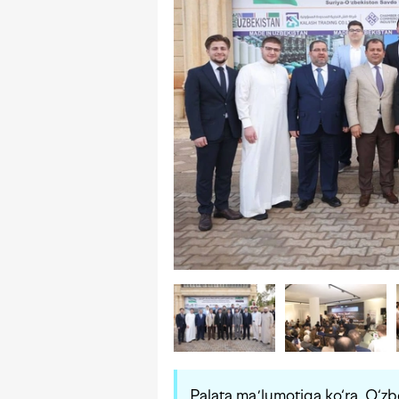
Palata maʼlumotiga ko‘ra, O‘z