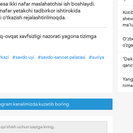
esa ikki nafar maslahatchisi ish boshlaydi.
far yetakchi tadbirkor ishtirokida
Kotib
o‘tkazish rejalashtirilmoqda.
shev
ma’lu
-ovqat xavfsizligi nazorati yagona tizimga
O‘zb
o‘zga
rkazi
#
savdo uyi
#
savdo-sanoat palatasi
#
suriya
“Dekr
qanc
Yangi
nima 
egram kanalimizda kuzatib boring