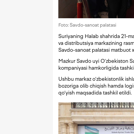
Foto: Savdo-sanoat palatasi
Suriyaning Halab shahrida 21-ma
va distributsiya markazining rasm
Savdo-sanoat palatasi matbuot 
Mazkur Savdo uyi O‘zbekiston 
kompaniyasi hamkorligida tashkil 
Ushbu markaz o‘zbekistonlik ishl
bozoriga olib chiqish hamda logist
qo‘yish maqsadida tashkil etildi.