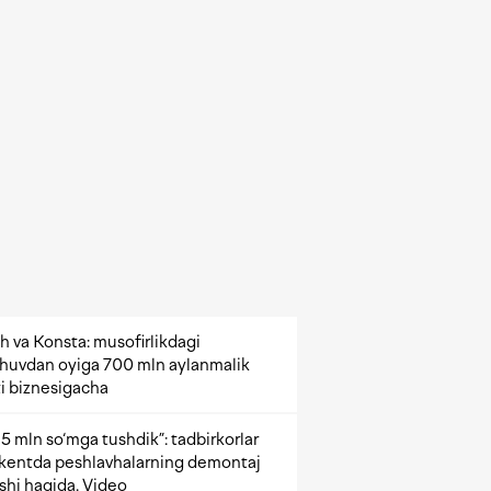
h va Konsta: musofirlikdagi
shuvdan oyiga 700 mln aylanmalik
i biznesigacha
5 mln so‘mga tushdik”: tadbirkorlar
kentda peshlavhalarning demontaj
ishi haqida. Video