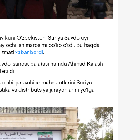
y kuni O‘zbekiston-Suriya Savdo uyi
iy ochilish marosimi bo‘lib o‘tdi. Bu haqda
xizmati
xabar berdi
.
Savdo-sanoat palatasi hamda Ahmad Kalash
etildi.
ab chiqaruvchilar mahsulotlarini Suriya
ika va distributsiya jarayonlarini yo‘lga