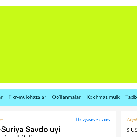
ar
Fikr-mulohazalar
Qo‘llanmalar
Ko‘chmas mulk
Tadbi
На русском языке
Valyut
ot
Suriya Savdo uyi
$ U