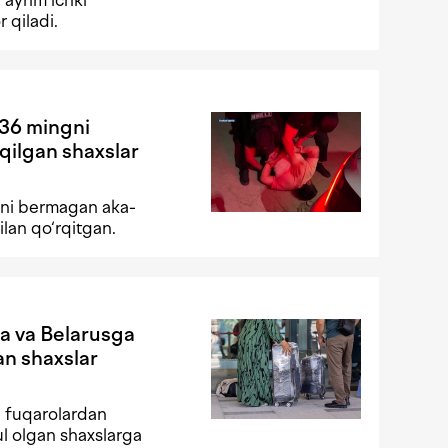
r qiladi.
36 mingni
qilgan shaxslar
ini bermagan aka-
ilan qo‘rqitgan.
a va Belarusga
an shaxslar
 fuqarolardan
ul olgan shaxslarga