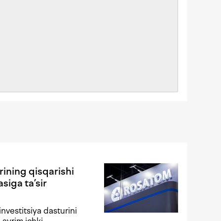
rining qisqarishi
siga ta’sir
nvestitsiya dasturini
 ayrim ichki