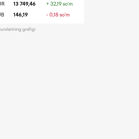
UR
13 749,46
+ 32,19 so‘m
UB
146,19
- 0,18 so‘m
kurslarining grafigi