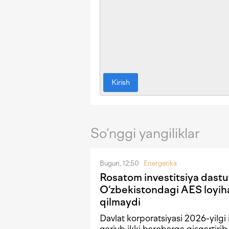
Kirish
So‘nggi yangiliklar
Bugun, 12:50
Energetika
Rosatom investitsiya dastu
O‘zbekistondagi AES loyiha
qilmaydi
Davlat korporatsiyasi 2026-yilgi i
qariyb ikki barobarga qisqartirib,