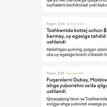
loyihalarni kechiktiradi yoki beko
Bugun, 12:44
Qonunchilik
Toshkentda kottej uchun $
bermay, uy egasiga tahdid 
ushlandi
Kelishilgan pulning qolgan qism
uka uy egasiga bosim o‘tkazish b
Bugun, 12:26
Qonunchilik
Fuqarolarni Dubay, Moldov
ishga yuborishni va‘da qilg
ushlandi
Qoraqalpog‘iston va Toshkentda
xorijga ishga yuborish evaziga p