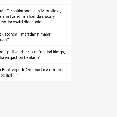
AI: O‘zbekistonda sun’iy intellekt,
alarni tushunish hamda shaxsiy
motlar xavfsizligi haqida
ekistonda 1-martdan nimalar
radi?
et” puli va ishsizlik nafaqalari kimga,
ha va qachon beriladi?
 Bank yopildi. Omonatlar va kreditlar
bo‘ladi?
1