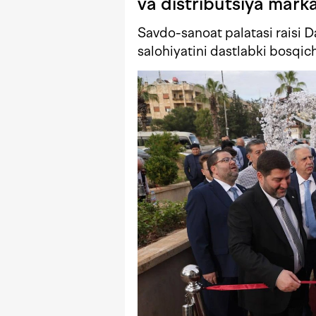
va distributsiya marka
Savdo-sanoat palatasi raisi 
salohiyatini dastlabki bosq