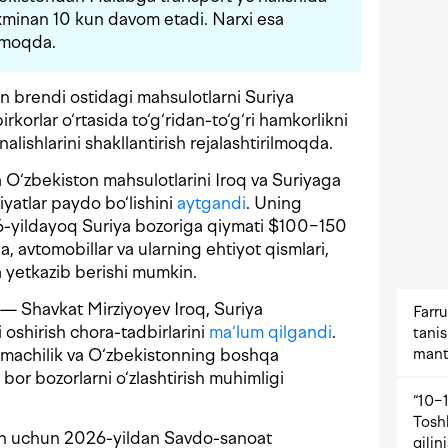
axminan 10 kun davom etadi. Narxi esa
etmoqda.
n brendi ostidagi mahsulotlarni Suriya
irkorlar o‘rtasida to‘g‘ridan-to‘g‘ri hamkorlikni
alishlarini shakllantirish rejalashtirilmoqda.
 O‘zbekiston mahsulotlarini Iroq va Suriyaga
yatlar paydo bo‘lishini
aytgandi
. Uning
026-yildayoq Suriya bozoriga qiymati $100−150
a, avtomobillar va ularning ehtiyot qismlari,
 yetkazib berishi mumkin.
a — Shavkat Mirziyoyev Iroq, Suriya
Farru
 oshirish chora-tadbirlarini
ma‘lum qilgandi
.
tani
mant
o‘qimachilik va O‘zbekistonning boshqa
bor bozorlarni o‘zlashtirish muhimligi
“10−1
Tosh
tish uchun 2026-yildan Savdo-sanoat
qilin