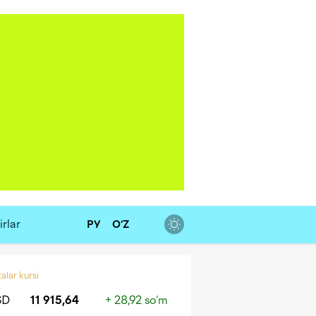
rlar
РУ
O‘Z
alar kursi
SD
11 915,64
+ 28,92 so‘m