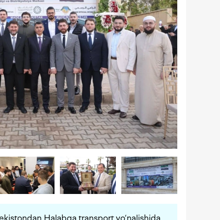
bekistondan Halabga transport yo‘nalishida