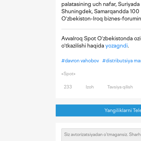
palatasining uch nafar, Suriyada 
Shuningdek, Samarqandda 100 na
O‘zbekiston-Iroq biznes-forumini 
Avvalroq Spot O‘zbekistonda oziq
o‘tkazilishi haqida
yozagndi
.
#
davron vahobov
#
distributsiya ma
«Spot»
233
Izoh
Tavsiya qilish
Yangiliklarni Tel