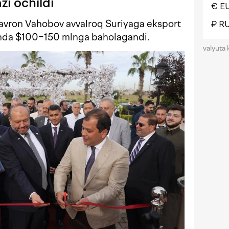
zi ochildi
€ E
Davron Vahobov avvalroq Suriyaga eksport
₽ R
ichda $100−150 mlnga baholagandi.
valyuta 