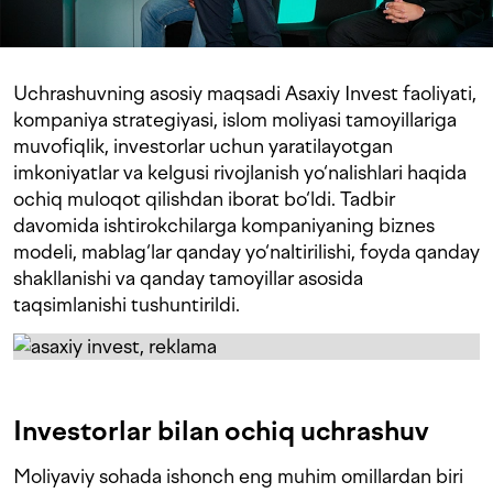
Uchrashuvning asosiy maqsadi Asaxiy Invest faoliyati,
kompaniya strategiyasi, islom moliyasi tamoyillariga
muvofiqlik, investorlar uchun yaratilayotgan
imkoniyatlar va kelgusi rivojlanish yo‘nalishlari haqida
ochiq muloqot qilishdan iborat bo‘ldi. Tadbir
davomida ishtirokchilarga kompaniyaning biznes
modeli, mablag‘lar qanday yo‘naltirilishi, foyda qanday
shakllanishi va qanday tamoyillar asosida
taqsimlanishi tushuntirildi.
Investorlar bilan ochiq uchrashuv
Moliyaviy sohada ishonch eng muhim omillardan biri