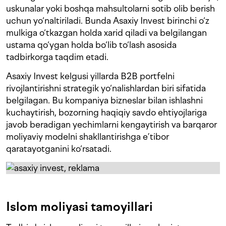
uskunalar yoki boshqa mahsultolarni sotib olib berish
uchun yo‘naltiriladi. Bunda Asaxiy Invest birinchi o‘z
mulkiga o‘tkazgan holda xarid qiladi va belgilangan
ustama qo‘ygan holda bo‘lib to‘lash asosida
tadbirkorga taqdim etadi.
Asaxiy Invest kelgusi yillarda B2B portfelni
rivojlantirishni strategik yo‘nalishlardan biri sifatida
belgilagan. Bu kompaniya bizneslar bilan ishlashni
kuchaytirish, bozorning haqiqiy savdo ehtiyojlariga
javob beradigan yechimlarni kengaytirish va barqaror
moliyaviy modelni shakllantirishga e’tibor
qaratayotganini ko‘rsatadi.
Islom moliyasi tamoyillari