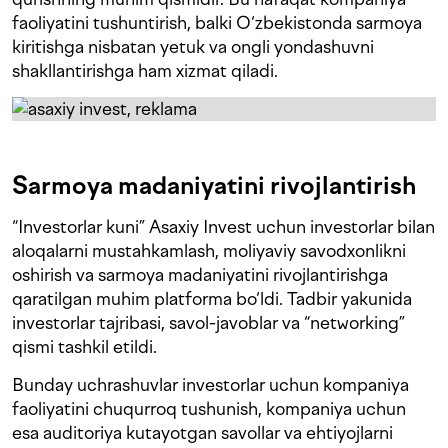
faoliyatini tushuntirish, balki O‘zbekistonda sarmoya
kiritishga nisbatan yetuk va ongli yondashuvni
shakllantirishga ham xizmat qiladi.
Sarmoya madaniyatini rivojlantirish
“Investorlar kuni” Asaxiy Invest uchun investorlar bilan
aloqalarni mustahkamlash, moliyaviy savodxonlikni
oshirish va sarmoya madaniyatini rivojlantirishga
qaratilgan muhim platforma bo‘ldi. Tadbir yakunida
investorlar tajribasi, savol-javoblar va “networking”
qismi tashkil etildi.
Bunday uchrashuvlar investorlar uchun kompaniya
faoliyatini chuqurroq tushunish, kompaniya uchun
esa auditoriya kutayotgan savollar va ehtiyojlarni