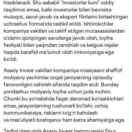
hisoblanadi. Shu sababli “Investorlar kuni” oddiy
taqdimot emas, balki investorlar bilan bevosita
muloqot, savol-javob va ekspert fikrlarini birlashtirgan
uchrashuv formatida tashkil etildi. Ishtirokchilar
kompaniya vakillari va taklif etilgan mutaxassislardan
o‘zlarini qiziqtirgan savollarga javob olish, loyiha
faoliyati bilan yaqindan tanishish va kelgusi rejalar
haqida batafsil ma’lumot olish imkoniyatiga ega
bo‘ldi.
Asaxiy Invest vakillari kompaniya missiyasini shaffof
moliyaviy yechimlar orqali jamiyatning iqtisodiy
farovonligini oshirish sifatida taqdim etdi. Bunday
yondashuv moliyaviy loyiha uchun juda muhim.
Chunki bu yo‘nalishda faqat daromad ko‘rsatkichlari
emas, jarayonlarning tushunarli bo‘lishi, ochiq
kommunikatsiya, risklarni to‘g‘ri baholash
va mas’uliyatli boshqaruv ham katta ahamiyatga ega.
Tadbir dasturida Asaxiy Invest hammuassisi Firuz