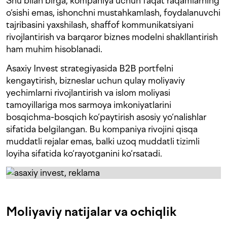
Shu bilan birga, kompaniya uchun faqat raqamlarning
o‘sishi emas, ishonchni mustahkamlash, foydalanuvchi
tajribasini yaxshilash, shaffof kommunikatsiyani
rivojlantirish va barqaror biznes modelni shakllantirish
ham muhim hisoblanadi.
Asaxiy Invest strategiyasida B2B portfelni
kengaytirish, bizneslar uchun qulay moliyaviy
yechimlarni rivojlantirish va islom moliyasi
tamoyillariga mos sarmoya imkoniyatlarini
bosqichma-bosqich ko‘paytirish asosiy yo‘nalishlar
sifatida belgilangan. Bu kompaniya rivojini qisqa
muddatli rejalar emas, balki uzoq muddatli tizimli
loyiha sifatida ko‘rayotganini ko‘rsatadi.
Moliyaviy natijalar va ochiqlik