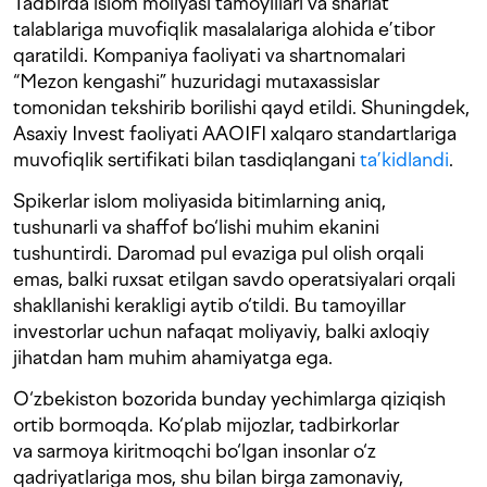
Tadbirda islom moliyasi tamoyillari va shariat
talablariga muvofiqlik masalalariga alohida e’tibor
qaratildi. Kompaniya faoliyati va shartnomalari
“Mezon kengashi” huzuridagi mutaxassislar
tomonidan tekshirib borilishi qayd etildi. Shuningdek,
Asaxiy Invest faoliyati AAOIFI xalqaro standartlariga
muvofiqlik sertifikati bilan tasdiqlangani
ta’kidlandi
.
Spikerlar islom moliyasida bitimlarning aniq,
tushunarli va shaffof bo‘lishi muhim ekanini
tushuntirdi. Daromad pul evaziga pul olish orqali
emas, balki ruxsat etilgan savdo operatsiyalari orqali
shakllanishi kerakligi aytib o‘tildi. Bu tamoyillar
investorlar uchun nafaqat moliyaviy, balki axloqiy
jihatdan ham muhim ahamiyatga ega.
O‘zbekiston bozorida bunday yechimlarga qiziqish
ortib bormoqda. Ko‘plab mijozlar, tadbirkorlar
va sarmoya kiritmoqchi bo‘lgan insonlar o‘z
qadriyatlariga mos, shu bilan birga zamonaviy,