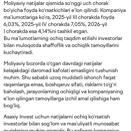
Moliyaviy natijalar qismida so‘nggi uch chorak
bo‘yicha foyda ko‘rsatkichlari e’lon qilindi. Kompaniya
ma’lumotlariga ko‘ra, 2025-yil III chorakda foyda
6,03%, 2025-yil IV chorakda 7,05%, 2026-yil
I chorakda esa 4,14%ni tashkil etgan.
Bu ma’lumotlarning ochiq taqdim etilishi investorlar
bilan muloqotda shaffoflik va ochiqlik tamoyillarini
kuchaytiradi.
Moliyaviy bozorda o‘tgan davrdagi natijalar
kelajakdagi daromad kafolati emasligini tushunish
muhim. Shu sababli uzoq muddatli ishonch faqat
raqamlarga emas, boshqaruv sifati, risklarni to‘g‘ri
baholash, jarayonlarning ochiqligi va kompaniyaning
e’lon qilingan tamoyillarga izchil amal qilishiga ham
bog‘liq.
Asaxiy Invest uchun natijalarni ochiq ko‘rsatish
investorlar bilan sog‘lom va mas’uliyatli munosabat
qurishning muhim qismidir. Bu nafaqat kompaniya