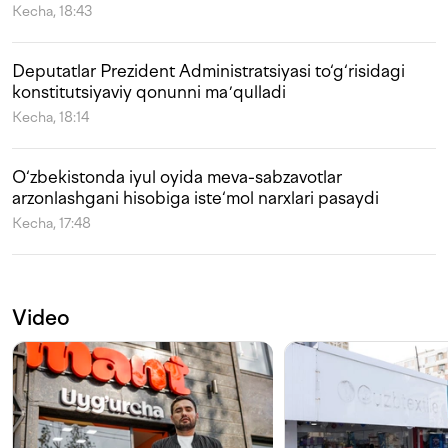
Kecha, 18:43
Deputatlar Prezident Administratsiyasi to‘g‘risidagi
konstitutsiyaviy qonunni maʼqulladi
Kecha, 18:14
O‘zbekistonda iyul oyida meva-sabzavotlar
arzonlashgani hisobiga iste‘mol narxlari pasaydi
Kecha, 17:48
Video