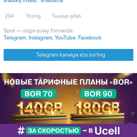
#
asaxiy invest
#
reklama
234
Yozing
Tavsiya qilish
Spot — sizga qulay formatda:
Telegram
,
Instagram
,
YouTube
,
Facebook
Telegram kanalga a'zo bo‘ling