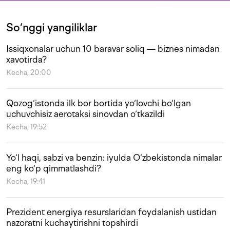
So‘nggi yangiliklar
Issiqxonalar uchun 10 baravar soliq — biznes nimadan
xavotirda?
Kecha, 20:00
Qozog‘istonda ilk bor bortida yo‘lovchi bo‘lgan
uchuvchisiz aerotaksi sinovdan o‘tkazildi
Kecha, 19:52
Yo‘l haqi, sabzi va benzin: iyulda O‘zbekistonda nimalar
eng ko‘p qimmatlashdi?
Kecha, 19:41
Prezident energiya resurslaridan foydalanish ustidan
nazoratni kuchaytirishni topshirdi