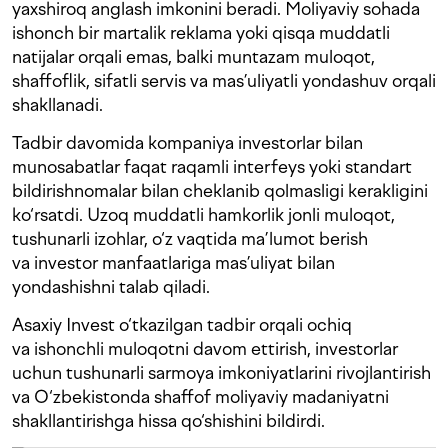
yaxshiroq anglash imkonini beradi. Moliyaviy sohada
ishonch bir martalik reklama yoki qisqa muddatli
natijalar orqali emas, balki muntazam muloqot,
shaffoflik, sifatli servis va mas’uliyatli yondashuv orqali
shakllanadi.
Tadbir davomida kompaniya investorlar bilan
munosabatlar faqat raqamli interfeys yoki standart
bildirishnomalar bilan cheklanib qolmasligi kerakligini
ko‘rsatdi. Uzoq muddatli hamkorlik jonli muloqot,
tushunarli izohlar, o‘z vaqtida ma’lumot berish
va investor manfaatlariga mas’uliyat bilan
yondashishni talab qiladi.
Asaxiy Invest o‘tkazilgan tadbir orqali ochiq
va ishonchli muloqotni davom ettirish, investorlar
uchun tushunarli sarmoya imkoniyatlarini rivojlantirish
va O‘zbekistonda shaffof moliyaviy madaniyatni
shakllantirishga hissa qo‘shishini bildirdi.