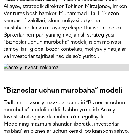
Allayev, strategik direktor Tohirjon Mirzajonov, Imkon
Ventures bosh hamkori Muhammad Halil, “Mezon
kengashi” vakillari, islom moliyasi bo‘yicha
maslahatchilar va moliyaviy ekspertlar ishtirok etdi.
Spikerlar kompaniyaning rivojlanish strategiyasi,
“Bizneslar uchun murobaha” modeli, islom moliyasi
tamoyillari, global bozor konteksti, moliyaviy natijalar
va investorlar tajribasi haqida so‘z yuritdi.
“Bizneslar uchun murobaha” modeli
Tadbirning asosiy mavzularidan biri “Bizneslar uchun
murobaha” modeli bo‘ldi. Ushbu yo‘nalish Asaxiy
Invest strategiyasida muhim o‘rin egallaydi.
Modelning mazmuni shundan iboratki, investorlar
mablag‘lari bizneslar uchun kerakli bo‘lgan xom ashyo,