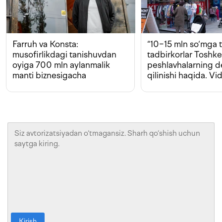
Farruh va Konsta:
“10−15 mln so‘mga t
musofirlikdagi tanishuvdan
tadbirkorlar Toshk
oyiga 700 mln aylanmalik
peshlavhalarning 
manti biznesigacha
qilinishi haqida. Vi
Kirish