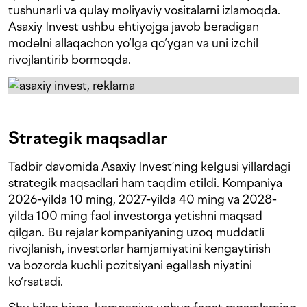
tushunarli va qulay moliyaviy vositalarni izlamoqda.
Asaxiy Invest ushbu ehtiyojga javob beradigan
modelni allaqachon yo‘lga qo‘ygan va uni izchil
rivojlantirib bormoqda.
Strategik maqsadlar
Tadbir davomida Asaxiy Invest’ning kelgusi yillardagi
strategik maqsadlari ham taqdim etildi. Kompaniya
2026-yilda 10 ming, 2027-yilda 40 ming va 2028-
yilda 100 ming faol investorga yetishni maqsad
qilgan. Bu rejalar kompaniyaning uzoq muddatli
rivojlanish, investorlar hamjamiyatini kengaytirish
va bozorda kuchli pozitsiyani egallash niyatini
ko‘rsatadi.