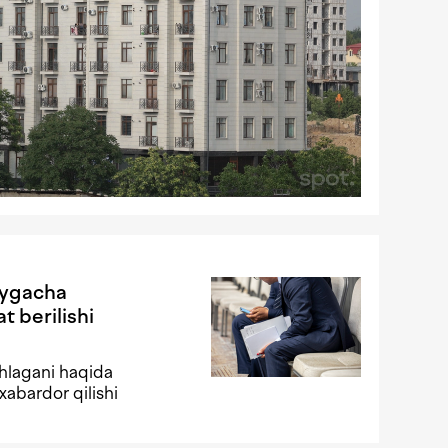
oygacha
t berilishi
shlagani haqida
xabardor qilishi