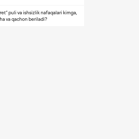
et” puli va ishsizlik nafaqalari kimga,
ha va qachon beriladi?