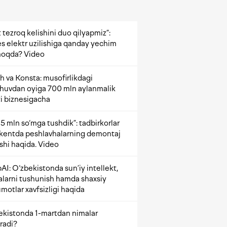
 tezroq kelishini duo qilyapmiz”:
s elektr uzilishiga qanday yechim
oqda? Video
h va Konsta: musofirlikdagi
shuvdan oyiga 700 mln aylanmalik
i biznesigacha
5 mln so‘mga tushdik”: tadbirkorlar
kentda peshlavhalarning demontaj
ishi haqida. Video
AI: O‘zbekistonda sun’iy intellekt,
alarni tushunish hamda shaxsiy
motlar xavfsizligi haqida
ekistonda 1-martdan nimalar
radi?