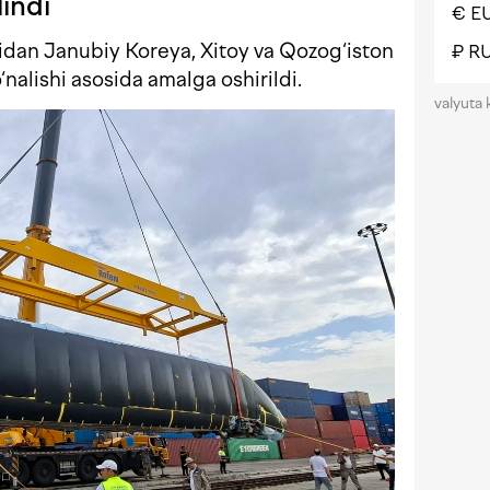
indi
€ E
dan Janubiy Koreya, Xitoy va Qozog‘iston
₽ R
‘nalishi asosida amalga oshirildi.
valyuta 