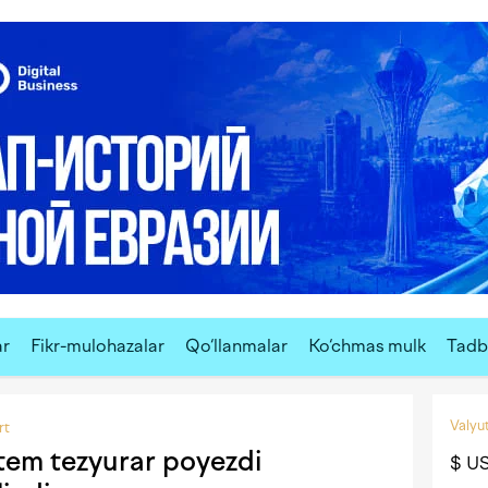
ar
Fikr-mulohazalar
Qo‘llanmalar
Ko‘chmas mulk
Tadbi
Valyut
rt
em tezyurar poyezdi
$ U