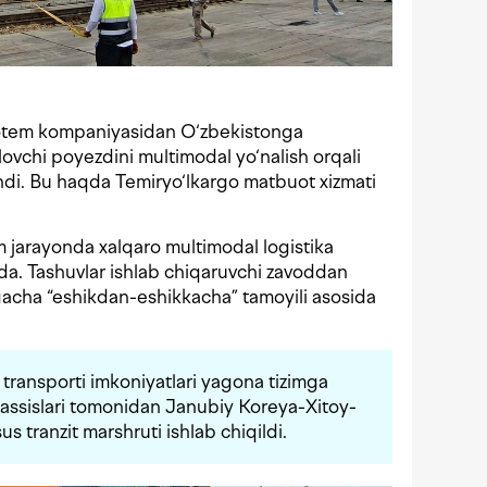
tem kompaniyasidan O‘zbekistonga
lovchi poyezdini multimodal yo‘nalish orqali
ndi. Bu haqda Temiryo‘lkargo matbuot xizmati
jarayonda xalqaro multimodal logistika
qda. Tashuvlar ishlab chiqaruvchi zavoddan
acha “eshikdan-eshikkacha” tamoyili asosida
 transporti imkoniyatlari yagona tizimga
xassislari tomonidan Janubiy Koreya-Xitoy-
 tranzit marshruti ishlab chiqildi.