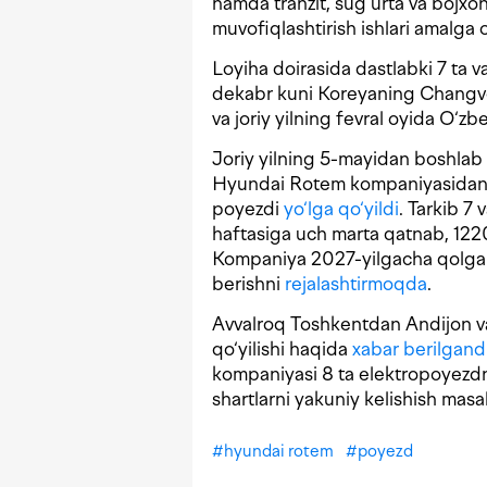
hamda tranzit, sug‘urta va bojxon
muvofiqlashtirish ishlari amalga o
Loyiha doirasida dastlabki 7 ta
dekabr kuni Koreyaning Changv
va joriy yilning fevral oyida O‘z
Joriy yilning 5-mayidan boshlab
Hyundai Rotem kompaniyasidan 
poyezdi
yo‘lga qo‘yildi
. Tarkib 7 
haftasiga uch marta qatnab, 1220
Kompaniya 2027-yilgacha qolgan 
berishni
rejalashtirmoqda
.
Avvalroq Toshkentdan Andijon va
qo‘yilishi haqida
xabar berilgand
kompaniyasi 8 ta elektropoyezdn
shartlarni yakuniy kelishish masal
#
hyundai rotem
#
poyezd