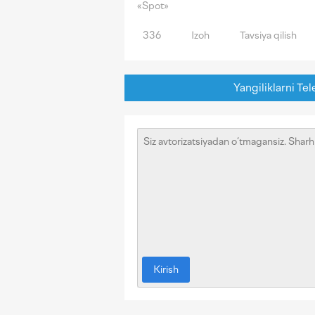
«Spot»
336
Izoh
Tavsiya qilish
Yangiliklarni Tel
Kirish