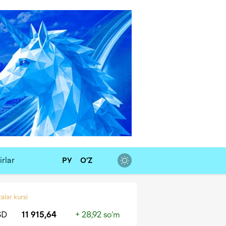
rlar
РУ
O‘Z
alar kursi
SD
11 915,64
+ 28,92 so‘m