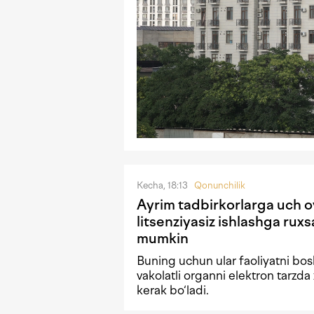
Kecha, 18:13
Qonunchilik
Ayrim tadbirkorlarga uch 
litsenziyasiz ishlashga ruxsa
mumkin
Buning uchun ular faoliyatni bo
vakolatli organni elektron tarzda 
kerak bo‘ladi.