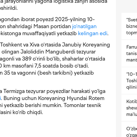
a jarayonlarini yagona logistika zanjiri asosida
shirildi.
 vagondan iborat poyezd 2025-yilning 10-
“Svet
on shahridagi Masan portidan
jo‘natilgan
bizne
topm
bekistonga muvaffaqiyatli yetkazib
kelingan edi
.
 Toshkent va Xiva o‘rtasida Janubiy Koreyaning
Farru
olingan Jaloliddin Manguberdi tezyurar
tani
vagonli va 389 o‘rinli bo‘lib, shaharlar o‘rtasida
mant
 km masofani 7,5 soatda bosib o‘tadi.
35 ta vagonni (besh tarkibni) yetkazib
“10−1
Tosh
qilin
 Termizga tezyurar poyezdlar harakati yo‘lga
i
. Buning uchun Koreyaning Hyundai Rotem
Kotib
i yetkazib berishi mumkin. Tomonlar texnik
shev
asini ko‘rib chiqdi.
ma’lu
O‘zb
o‘zga