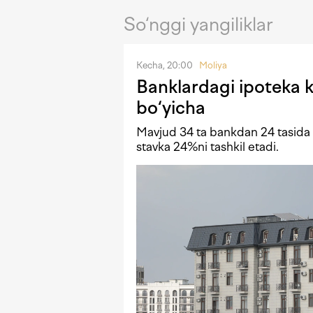
So‘nggi yangiliklar
Kecha, 20:00
Moliya
Banklardagi ipoteka kr
bo‘yicha
Mavjud 34 ta bankdan 24 tasida i
stavka 24%ni tashkil etadi.