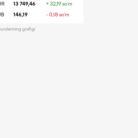
UR
13 749,46
+ 32,19 so‘m
UB
146,19
- 0,18 so‘m
kurslarining grafigi