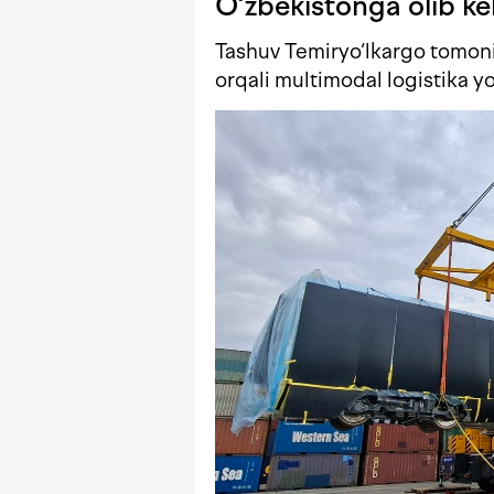
O‘zbekistonga olib kel
Tashuv Temiryo‘lkargo tomoni
orqali multimodal logistika yo