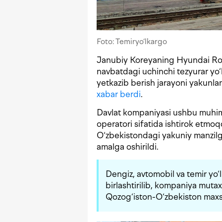
Foto: Temiryo‘lkargo
Janubiy Koreyaning Hyundai Ro
navbatdagi uchinchi tezyurar yo‘
yetkazib berish jarayoni yakunla
xabar berdi
.
Davlat kompaniyasi ushbu muhim 
operatori sifatida ishtirok etmo
O‘zbekistondagi yakuniy manzilg
amalga oshirildi.
Dengiz, avtomobil va temir yo‘l
birlashtirilib, kompaniya muta
Qozog‘iston-O‘zbekiston maxsus