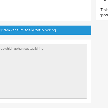
“Dekr
qanc
egram kanalimizda kuzatib boring