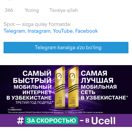
366
Yozing
Tavsiya qilish
Spot — sizga qulay formatda:
Telegram
,
Instagram
,
YouTube
,
Facebook
Telegram kanalga a'zo bo‘ling