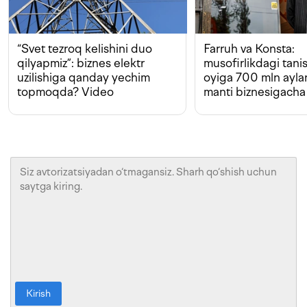
“Svet tezroq kelishini duo
Farruh va Konsta:
qilyapmiz”: biznes elektr
musofirlikdagi tan
uzilishiga qanday yechim
oyiga 700 mln ayla
topmoqda? Video
manti biznesigacha
Kirish