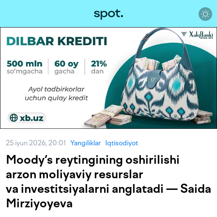
25 iyun 2026, 20:01
Yangiliklar
Iqtisodiyot
Moody‘s reytingining oshirilishi
arzon moliyaviy resurslar
va investitsiyalarni anglatadi — Saida
Mirziyoyeva