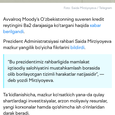
Foto: Saida Mirziyoyeva / Telegram
Avvalroq Moody‘s O‘zbekistonning suveren kredit
reytingini Ba2 darajasiga ko‘targani haqida
xabar
berilgandi
.
Prezident Administratsiyasi rahbari Saida Mirziyoyeva
mazkur yangilik bo‘yicha fikrlarini
bildirdi
.
“Bu prezidentimiz rahbarligida mamlakat
iqtisodiy salohiyatini mustahkamlash borasida
olib borilayotgan tizimli harakatlar natijasidir”, —
deb yozdi Mirziyoyeva.
Taʼkidlanishicha, mazkur ko‘rsatkich yana-da qulay
shartlardagi investitsiyalar, arzon moliyaviy resurslar,
yangi korxonalar hamda qo‘shimcha ish o‘rinlaridan
darak beradi.