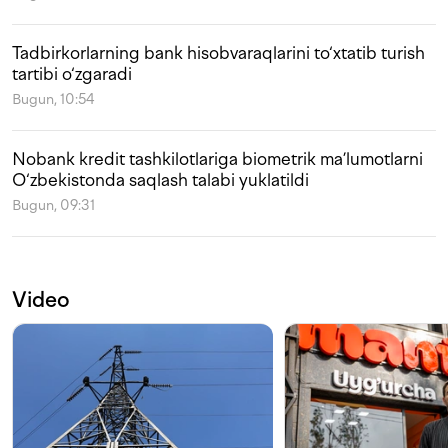
Tadbirkorlarning bank hisobvaraqlarini to‘xtatib turish
tartibi o‘zgaradi
Bugun, 10:54
Nobank kredit tashkilotlariga biometrik ma’lumotlarni
O‘zbekistonda saqlash talabi yuklatildi
Bugun, 09:31
Video