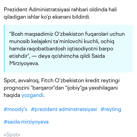
Prezident Administratsiyasi rahbari oldinda hali
qiladigan ishlar ko‘p ekanani bildirdi.
“Bosh maqsadimiz O‘zbekiston fuqarolari uchun
munosib kelajakni ta‘minlovchi kuchli, ochiq
hamda raqobatbardosh iqtisodiyotni barpo
etishdir”, — deya qo‘shimcha qildi Saida
Mirziyoyeva.
Spot, avvalroq, Fitch O‘zbekiston kredit reytingi
prognozini “barqaror"dan “ijobiy"ga yaxshilagani
haqida
yozgandi
.
#
moody's
#
prezident adminstratsiyasi
#
reyting
#
saida mirziyoyeva
«Spot»