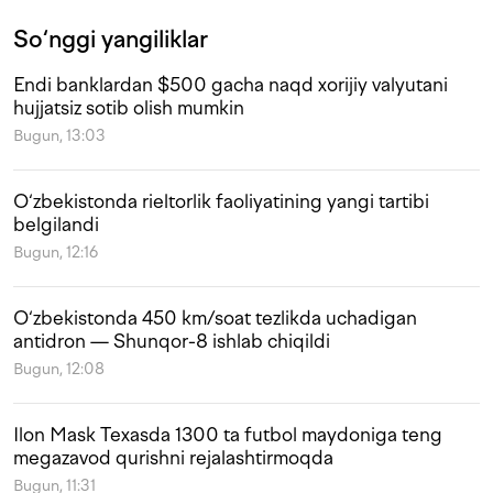
So‘nggi yangiliklar
Endi banklardan $500 gacha naqd xorijiy valyutani
hujjatsiz sotib olish mumkin
Bugun, 13:03
O‘zbekistonda rieltorlik faoliyatining yangi tartibi
belgilandi
Bugun, 12:16
O‘zbekistonda 450 km/soat tezlikda uchadigan
antidron — Shunqor-8 ishlab chiqildi
Bugun, 12:08
Ilon Mask Texasda 1300 ta futbol maydoniga teng
megazavod qurishni rejalashtirmoqda
Bugun, 11:31