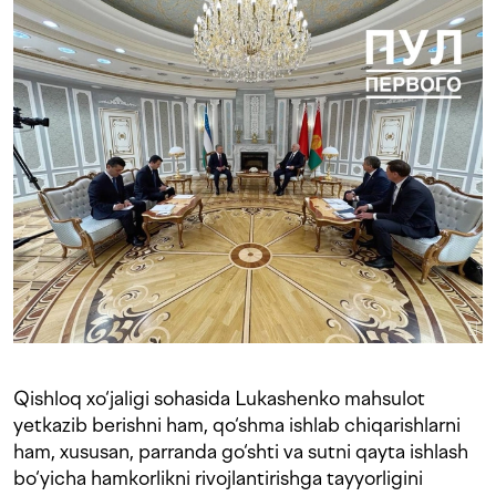
Qishloq xo‘jaligi sohasida Lukashenko mahsulot
yetkazib berishni ham, qo‘shma ishlab chiqarishlarni
ham, xususan, parranda go‘shti va sutni qayta ishlash
bo‘yicha hamkorlikni rivojlantirishga tayyorligini