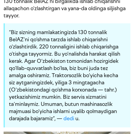
130 tonnalik BelAZ‘ni birgalikda ishlab chiqarishni
allaqachon o‘zlashtirgan va yana-da oldinga siljishga
tayyor.
“Biz sizning mamlakatingizda 130 tonnalik
BelAZ‘ni qo‘shma tarzda ishlab chiqarishni
o‘zlashtirdik. 220 tonnaligini ishlab chiqarishga
o‘tishga tayyormiz. Bu yo‘nalishda harakat qilish
kerak. Agar O‘zbekiston tomonidan hozirgidek
qo‘llab-quvvatlash bo‘lsa, biz buni juda tez
amalga oshiramiz. Traktorsozlik bo‘yicha kecha
siz aytganingizdek, yiliga 3 mingtagacha
(O‘zbekistondagi qo‘shma korxonada — tahr.)
yetkazishimiz mumkin. Biz servis xizmatini
ta‘minlaymiz. Umuman, butun mashinasozlik
majmuasi bo‘yicha ishlarni uyalib qolmaydigan
darajada bajaramiz”, —
dedi
u.