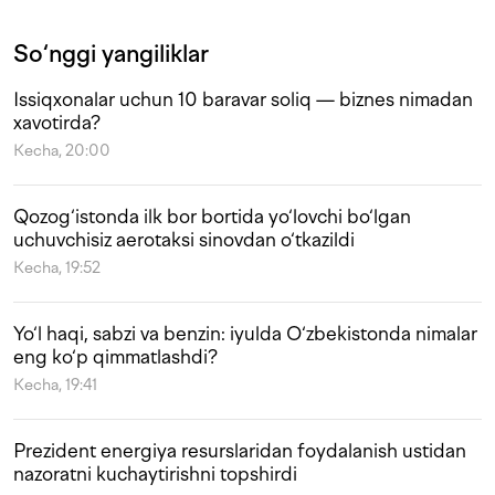
So‘nggi yangiliklar
Issiqxonalar uchun 10 baravar soliq — biznes nimadan
xavotirda?
Kecha, 20:00
Qozog‘istonda ilk bor bortida yo‘lovchi bo‘lgan
uchuvchisiz aerotaksi sinovdan o‘tkazildi
Kecha, 19:52
Yo‘l haqi, sabzi va benzin: iyulda O‘zbekistonda nimalar
eng ko‘p qimmatlashdi?
Kecha, 19:41
Prezident energiya resurslaridan foydalanish ustidan
nazoratni kuchaytirishni topshirdi