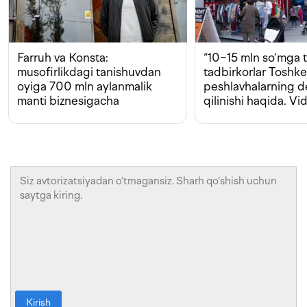
Farruh va Konsta:
“10−15 mln so‘mga t
musofirlikdagi tanishuvdan
tadbirkorlar Toshk
oyiga 700 mln aylanmalik
peshlavhalarning 
manti biznesigacha
qilinishi haqida. Vi
Kirish