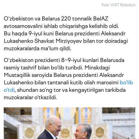
Foto: VIST Robotics
O‘zbekiston va Belarus 220 tonnalik BelAZ
avtosamosvalini ishlab chiqarishga kelishib oldi.
Bu haqda 9-iyul kuni Belarus prezidenti Aleksandr
Lukashenko Shavkat Mirziyoyev bilan tor doiradagi
muzokaralarda ma‘lum qildi.
O‘zbekiston prezidenti 8−9-iyul kunlari Belarusda
rasmiy tashrif bilan bo‘lib turibdi. Minskdagi
Mustaqillik saroyida Belarus prezidenti Aleksandr
Lukashenko bilan tantanali kutib olish marosimi
bo‘lib
o‘tdi
, shundan so‘ng tor va kengaytirilgan tarkibda
muzokaralar o‘tkazildi.