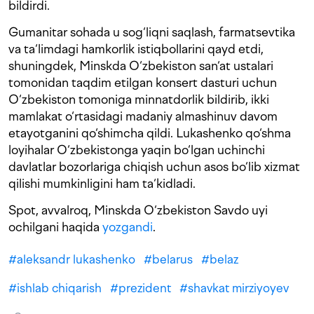
bildirdi.
Gumanitar sohada u sog‘liqni saqlash, farmatsevtika
va ta‘limdagi hamkorlik istiqbollarini qayd etdi,
shuningdek, Minskda O‘zbekiston san‘at ustalari
tomonidan taqdim etilgan konsert dasturi uchun
O‘zbekiston tomoniga minnatdorlik bildirib, ikki
mamlakat o‘rtasidagi madaniy almashinuv davom
etayotganini qo‘shimcha qildi. Lukashenko qo‘shma
loyihalar O‘zbekistonga yaqin bo‘lgan uchinchi
davlatlar bozorlariga chiqish uchun asos bo‘lib xizmat
qilishi mumkinligini ham ta‘kidladi.
Spot, avvalroq, Minskda O‘zbekiston Savdo uyi
ochilgani haqida
yozgandi
.
#
aleksandr lukashenko
#
belarus
#
belaz
#
ishlab chiqarish
#
prezident
#
shavkat mirziyoyev