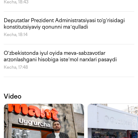
Kecha, 18:43
Deputatlar Prezident Administratsiyasi to‘g‘risidagi
konstitutsiyaviy qonunni maʼqulladi
Kecha, 18:14
O‘zbekistonda iyul oyida meva-sabzavotlar
arzonlashgani hisobiga iste‘mol narxlari pasaydi
Kecha, 17:48
Video