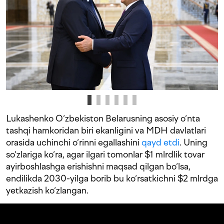
Lukashenko O‘zbekiston Belarusning asosiy o‘nta
tashqi hamkoridan biri ekanligini va MDH davlatlari
orasida uchinchi o‘rinni egallashini
qayd etdi
. Uning
so‘zlariga ko‘ra, agar ilgari tomonlar $1 mlrdlik tovar
ayirboshlashga erishishni maqsad qilgan bo‘lsa,
endilikda 2030-yilga borib bu ko‘rsatkichni $2 mlrdga
yetkazish ko‘zlangan.