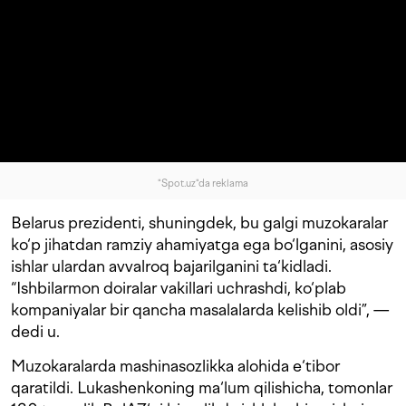
"Spot.uz"da reklama
Belarus prezidenti, shuningdek, bu galgi muzokaralar
ko‘p jihatdan ramziy ahamiyatga ega bo‘lganini, asosiy
ishlar ulardan avvalroq bajarilganini ta‘kidladi.
“Ishbilarmon doiralar vakillari uchrashdi, ko‘plab
kompaniyalar bir qancha masalalarda kelishib oldi”, —
dedi u.
Muzokaralarda mashinasozlikka alohida e‘tibor
qaratildi. Lukashenkoning ma‘lum qilishicha, tomonlar