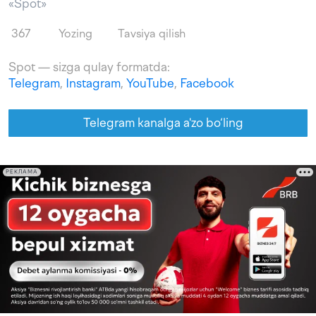
«Spot»
367
Yozing
Tavsiya qilish
Spot — sizga qulay formatda:
Telegram
,
Instagram
,
YouTube
,
Facebook
Telegram kanalga a'zo bo‘ling
РЕКЛАМА