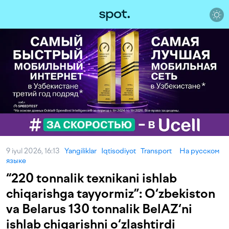
9 iyul 2026, 16:13
Yangiliklar
Iqtisodiyot
Transport
На русском
языке
“220 tonnalik texnikani ishlab
chiqarishga tayyormiz”: O‘zbekiston
va Belarus 130 tonnalik BelAZ‘ni
ishlab chiqarishni o‘zlashtirdi