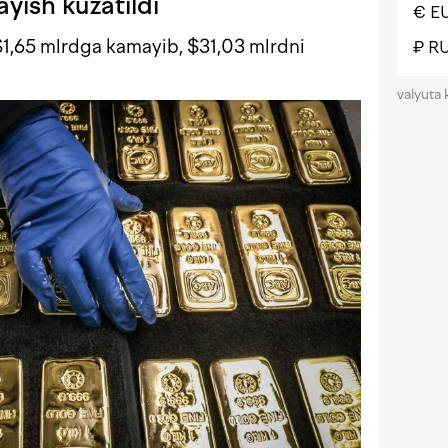
yish kuzatildi
€ E
$1,65 mlrdga kamayib, $31,03 mlrdni
₽ R
valyuta 