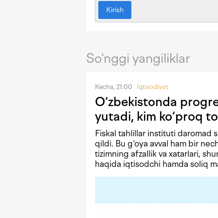
Kirish
So‘nggi yangiliklar
Kecha, 21:00
Iqtisodiyot
O‘zbekistonda progres
yutadi, kim ko‘proq to
Fiskal tahlillar instituti daromad 
qildi. Bu g‘oya avval ham bir n
tizimning afzallik va xatarlari, shu
haqida iqtisodchi hamda soliq mas