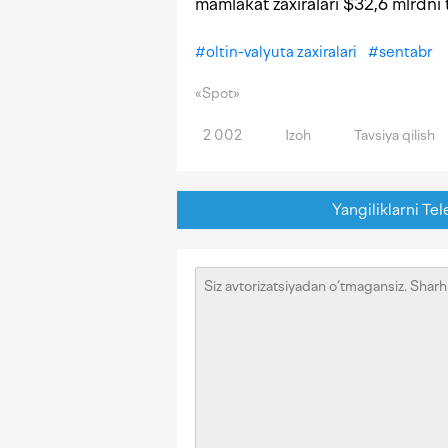
mamlakat zaxiralari $32,6 mlrdni
#
oltin-valyuta zaxiralari
#
sentabr
«Spot»
2 002
Izoh
Tavsiya qilish
Yangiliklarni Tel