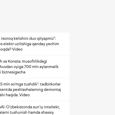
 tezroq kelishini duo qilyapmiz”:
s elektr uzilishiga qanday yechim
oqda? Video
h va Konsta: musofirlikdagi
shuvdan oyiga 700 mln aylanmalik
i biznesigacha
5 mln so‘mga tushdik”: tadbirkorlar
kentda peshlavhalarning demontaj
ishi haqida. Video
AI: O‘zbekistonda sun’iy intellekt,
alarni tushunish hamda shaxsiy