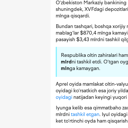
O‘zbekiston Markaziy bankining 
shuningdek, XVFdagi depozitlari
mlnga qisqardi.
Bundan tashqari, boshqa xorijiy m
mablag‘lar $870,4 mlnga kamayi
pasayish $3,43 mlrdni tashkil qil
Respublika oltin zahiralari ha
mlrd
ni tashkil etdi. O‘tgan o
mln
ga kamaygan.
Aprel oyida mamlakat oltin-valyu
oyidagi ko‘rsatkich esa joriy yi
oyidagi
natijadan keyingi yuqori 
Iyunga kelib esa qimmatbaho zax
mlrdni
tashkil etgan
. Iyul oyida
ket to‘rtinchi oyda ham qisqarish