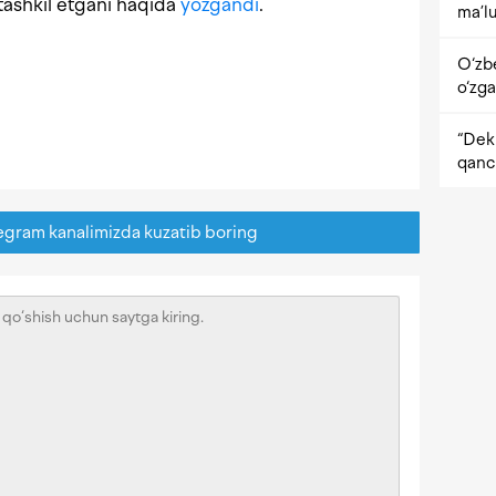
 tashkil etgani haqida
yozgandi
.
ma’lu
O‘zb
o‘zga
“Dekr
qanc
egram kanalimizda kuzatib boring