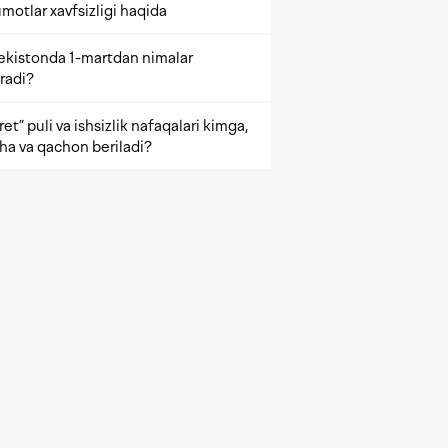
motlar xavfsizligi haqida
ekistonda 1-martdan nimalar
radi?
et” puli va ishsizlik nafaqalari kimga,
ha va qachon beriladi?