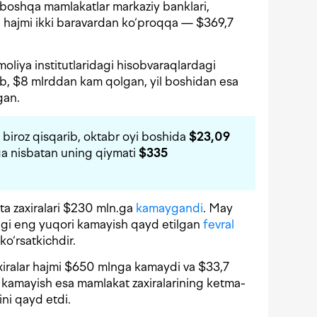
boshqa mamlakatlar markaziy banklari,
 hajmi ikki baravardan ko‘proqqa — $369,7
oliya institutlaridagi hisobvaraqlardagi
b, $8 mlrddan kam qolgan, yil boshidan esa
gan.
m biroz qisqarib, oktabr oyi boshida
$23,09
yga nisbatan uning qiymati
$335
ta zaxiralari $230 mln.ga
kamaygandi
. May
ldagi eng yuqori kamayish qayd etilgan
fevral
ko‘rsatkichdir.
iralar hajmi $650 mlnga kamaydi va $33,7
gi kamayish esa mamlakat zaxiralarining ketma-
ini qayd etdi.