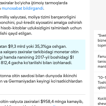
axiralar bo‘yicha ijtimoiy tarmoqlarda
n
munosabat bildirgandi
.
illiy valyutasi, moliya tizimi barqarorligini
ishonchini, pul-kredit siyosatini amalga oshirish
 hisob-kitoblar uzluksizligini ta’minlash uchun
lishi qayd etilgan.
“Svet
bizne
topm
batan $9,3 mlrd yoki 35,3%ga oshgan.
xalqaro zaxiralar tarkibidagi monetar oltin
Farru
gi hamda narxining 2017-yil boshidagi $1
tani
812,4 gacha ko‘tarilishi bilan izohlanadi.
mant
 tonna oltin savdosi bilan dunyoda ikkinchi
“10−1
on va Germaniyadan keyingi ko‘rsatkichlardan
Tosh
qilin
Kotib
oltin-valyuta zaxiralari $958,4 mlnga kamayib,
shev