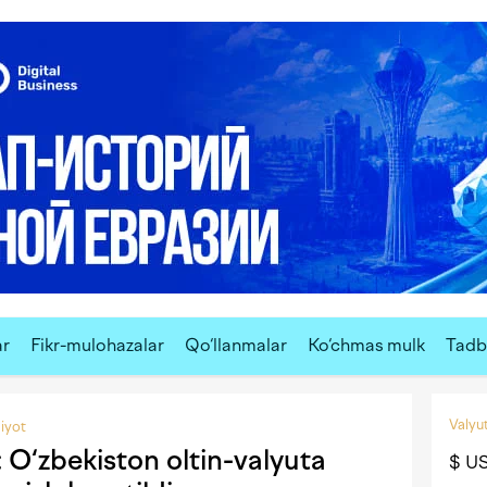
ar
Fikr-mulohazalar
Qo‘llanmalar
Ko‘chmas mulk
Tadbi
Valyut
diyot
: O‘zbekiston oltin-valyuta
$ U