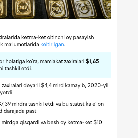
iralarida ketma-ket oltinchi oy pasayish
nk ma’lumotlarida
keltirilgan
.
br holatiga ko‘ra, mamlakat zaxiralari
$1,65
ni tashkil etdi.
 zaxiralari deyarli $4,4 mlrd kamayib, 2020-yil
yetdi.
7,39 mlrdni tashkil etdi va bu statistika e’lon
d darajada past.
1,3 mlrdga qisqardi va besh oy ketma-ket $10