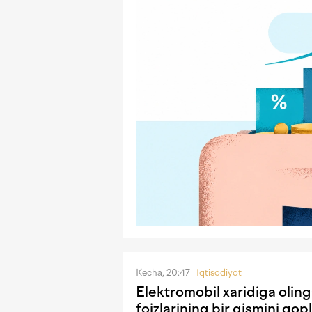
Kecha, 20:47
Iqtisodiyot
Elektromobil xaridiga olin
foizlarining bir qismini qopl