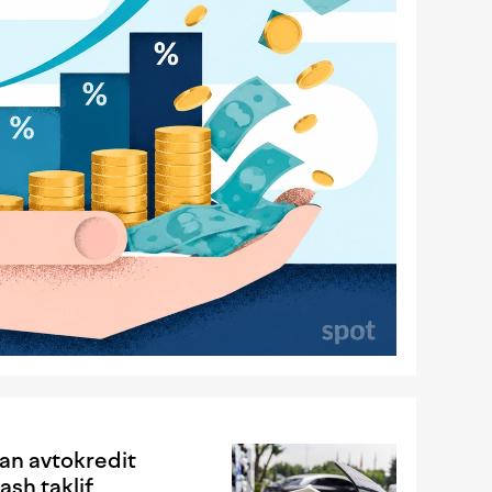
gan avtokredit
ash taklif