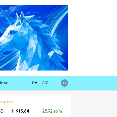
rlar
РУ
O‘Z
alar kursi
SD
11 915,64
+ 28,92 so‘m