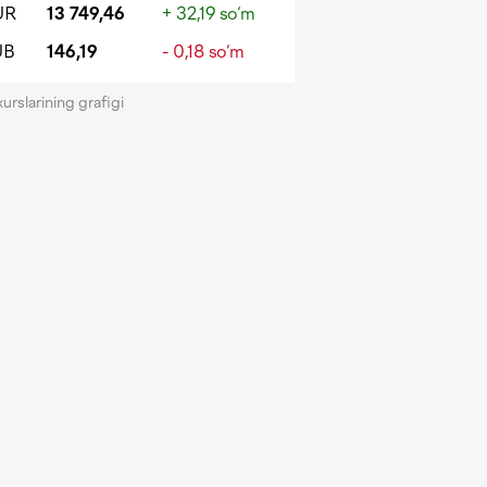
UR
13 749,46
+ 32,19 so‘m
UB
146,19
- 0,18 so‘m
kurslarining grafigi