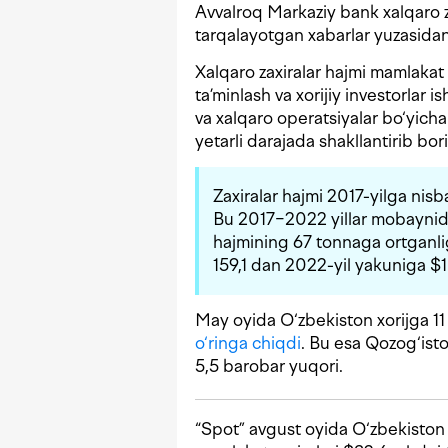
Avvalroq Markaziy bank xalqaro z
tarqalayotgan xabarlar yuzasida
Xalqaro zaxiralar hajmi mamlakat m
ta’minlash va xorijiy investorlar 
va xalqaro operatsiyalar bo‘yicha
yetarli darajada shakllantirib bori
Zaxiralar hajmi 2017-yilga nis
Bu 2017−2022 yillar mobaynida 
hajmining 67 tonnaga ortganli
159,1 dan 2022-yil yakuniga $1 
May oyida O‘zbekiston xorijga 11
o‘ringa chiqdi
. Bu esa Qozog‘ist
5,5 barobar yuqori.
“Spot” avgust oyida O‘zbekiston 