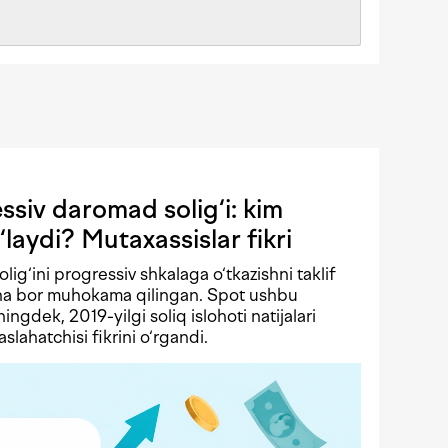
siv daromad solig‘i: kim
‘laydi? Mutaxassislar fikri
solig‘ini progressiv shkalaga o‘tkazishni taklif
echa bor muhokama qilingan. Spot ushbu
ningdek, 2019-yilgi soliq islohoti natijalari
lahatchisi fikrini o‘rgandi.