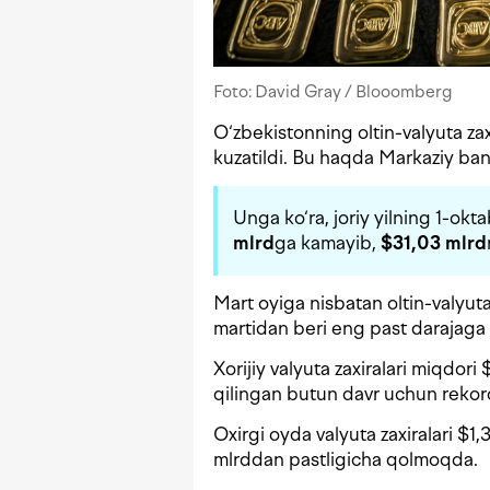
Foto: David Gray / Blooomberg
O‘zbekistonning oltin-valyuta zax
kuzatildi. Bu haqda Markaziy ba
Unga ko‘ra, joriy yilning 1-okta
mlrd
ga kamayib,
$31,03 mlrd
Mart oyiga nisbatan oltin-valyuta
martidan beri eng past darajaga 
Xorijiy valyuta zaxiralari
miqdori $
qilingan butun davr uchun rekor
Oxirgi oyda valyuta zaxiralari $
mlrddan pastligicha qolmoqda.