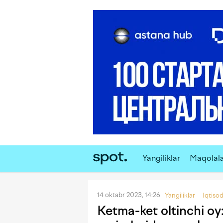
Yangiliklar
Maqolal
14 oktabr 2023, 14:26
Yangiliklar
Iqtiso
Ketma-ket oltinchi oy