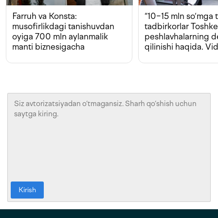
Farruh va Konsta:
“10−15 mln so‘mga t
musofirlikdagi tanishuvdan
tadbirkorlar Toshk
oyiga 700 mln aylanmalik
peshlavhalarning 
manti biznesigacha
qilinishi haqida. Vi
Kirish