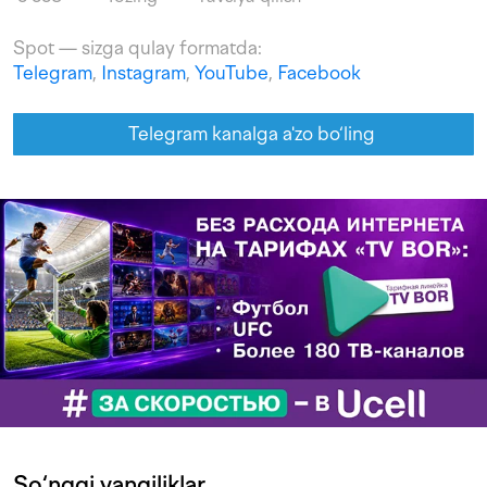
Spot — sizga qulay formatda:
Telegram
,
Instagram
,
YouTube
,
Facebook
Telegram kanalga a'zo bo‘ling
So‘nggi yangiliklar