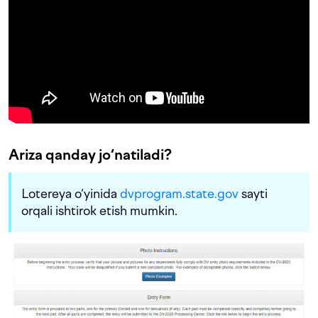
Ariza qanday jo‘natiladi?
Lotereya o‘yinida
dvprogram.state.gov
sayti
orqali ishtirok etish mumkin.