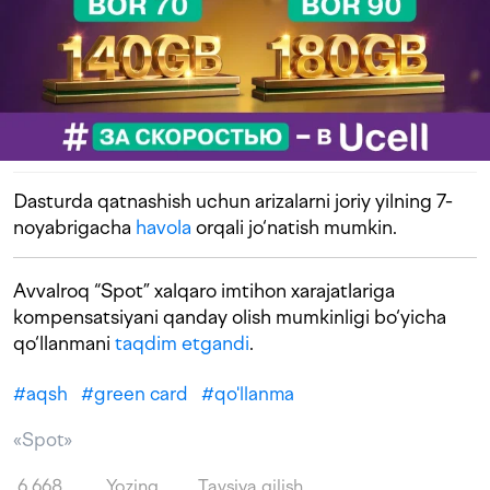
Dasturda qatnashish uchun arizalarni joriy yilning 7-
noyabrigacha
havola
orqali jo‘natish mumkin.
Avvalroq “Spot” xalqaro imtihon xarajatlariga
kompensatsiyani qanday olish mumkinligi bo‘yicha
qo‘llanmani
taqdim etgandi
.
#
aqsh
#
green card
#
qo'llanma
«Spot»
6 668
Yozing
Tavsiya qilish