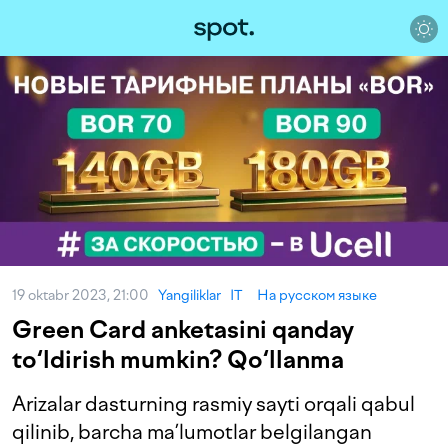
19 oktabr 2023, 21:00
Yangiliklar
IT
На русском языке
Green Card anketasini qanday
to‘ldirish mumkin? Qo‘llanma
Arizalar dasturning rasmiy sayti orqali qabul
qilinib, barcha ma’lumotlar belgilangan