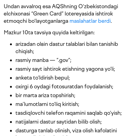
Undan avvalroq esa AQShning O‘zbekistondagi
elchixonasi “Green Card” lotereyasida ishtirok
etmoqchi bo‘layotganlarga
maslahatlar berdi
.
Mazkur 10ta tavsiya quyida keltirilgan:
arizadan olвin dastur talablari bilan tanishib
chiqish;
rasmiy manba — “.gov”;
rasmiy sayt ishtirok etishning yagona yo‘li;
anketa to‘ldirish bepul;
oxirgi 6 oydagi fotosuratdan foydalanish;
bir marta ariza topshirish;
ma’lumotlarni to‘liq kiritish;
tasdiqlovchi telefon raqamini saqlab qo‘yish;
natijalarni dastur saytidan bilib olish;
dasturga tanlab olinish, viza olish kafolatini