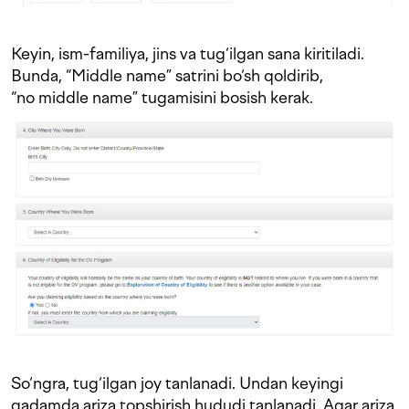
Keyin, ism-familiya, jins va tug‘ilgan sana kiritiladi.
Bunda, “Middle name” satrini bo‘sh qoldirib,
“no middle name” tugamisini bosish kerak.
So‘ngra, tug‘ilgan joy tanlanadi. Undan keyingi
qadamda ariza topshirish hududi tanlanadi. Agar ariza