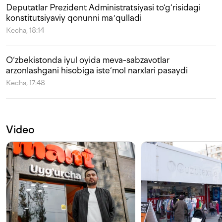
Deputatlar Prezident Administratsiyasi to‘g‘risidagi
konstitutsiyaviy qonunni maʼqulladi
Kecha, 18:14
O‘zbekistonda iyul oyida meva-sabzavotlar
arzonlashgani hisobiga iste‘mol narxlari pasaydi
Kecha, 17:48
Video