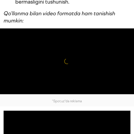
bermasligini tushunish.
Qo‘llanma bilan video formatda ham tanishish
mumkin:
"Spot.uz"da reklama