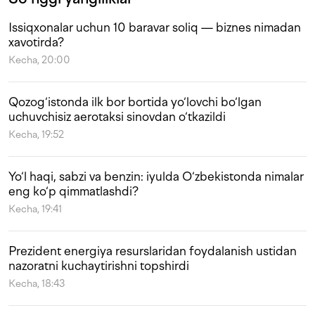
Issiqxonalar uchun 10 baravar soliq — biznes nimadan
xavotirda?
Kecha, 20:00
Qozog‘istonda ilk bor bortida yo‘lovchi bo‘lgan
uchuvchisiz aerotaksi sinovdan o‘tkazildi
Kecha, 19:52
Yo‘l haqi, sabzi va benzin: iyulda O‘zbekistonda nimalar
eng ko‘p qimmatlashdi?
Kecha, 19:41
Prezident energiya resurslaridan foydalanish ustidan
nazoratni kuchaytirishni topshirdi
Kecha, 18:43