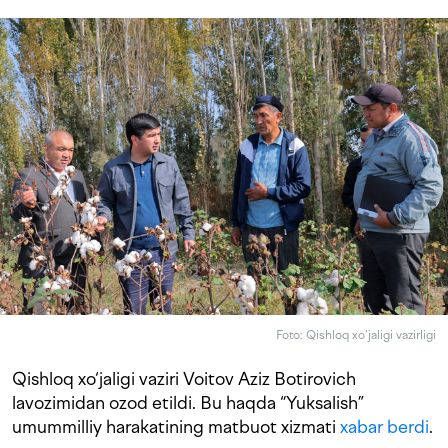
Foto: Qishloq xo‘jaligi vazirligi
Qishloq xo‘jaligi vaziri Voitov Aziz Botirovich
lavozimidan ozod etildi. Bu haqda “Yuksalish”
umummilliy harakatining matbuot xizmati
xabar berdi
.