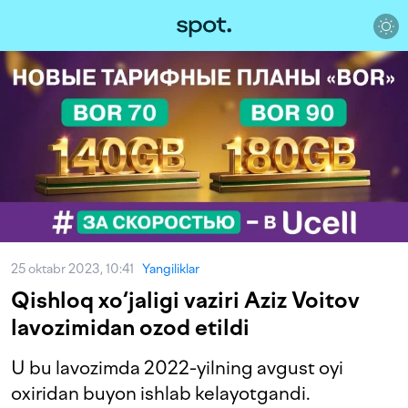
25 oktabr 2023, 10:41
Yangiliklar
Qishloq xo‘jaligi vaziri Aziz Voitov
lavozimidan ozod etildi
U bu lavozimda 2022-yilning avgust oyi
oxiridan buyon ishlab kelayotgandi.