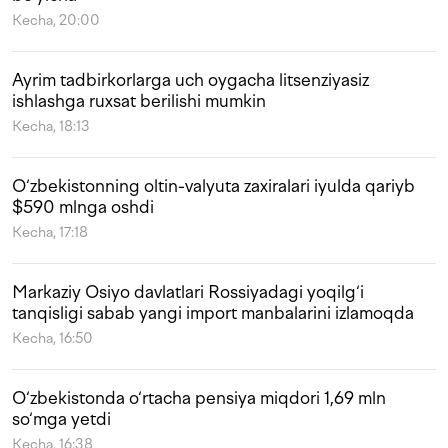
Kecha, 20:00
Ayrim tadbirkorlarga uch oygacha litsenziyasiz
ishlashga ruxsat berilishi mumkin
Kecha, 18:13
O‘zbekistonning oltin-valyuta zaxiralari iyulda qariyb
$590 mlnga oshdi
Kecha, 17:18
Markaziy Osiyo davlatlari Rossiyadagi yoqilg‘i
tanqisligi sabab yangi import manbalarini izlamoqda
Kecha, 16:50
O‘zbekistonda o‘rtacha pensiya miqdori 1,69 mln
so‘mga yetdi
Kecha, 16:38