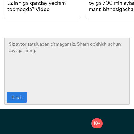
uzilishiga qanday yechim
oyiga 700 mln ayla
topmoqda? Video
manti biznesigacha
Kirish
18+