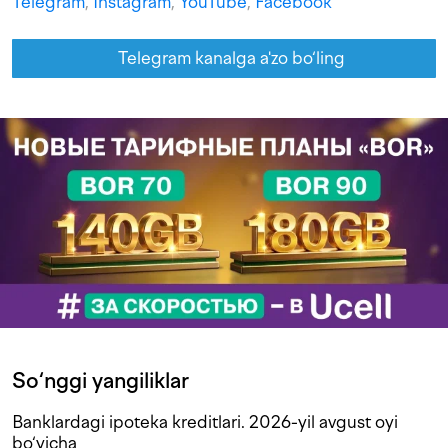
Telegram
,
Instagram
,
YouTube
,
Facebook
Telegram kanalga a'zo bo‘ling
So‘nggi yangiliklar
Banklardagi ipoteka kreditlari. 2026-yil avgust oyi
bo‘yicha