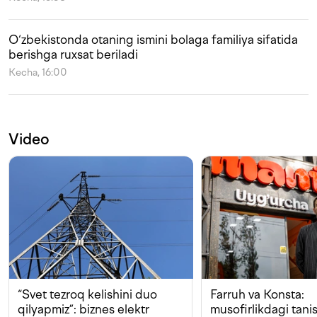
O‘zbekistonda otaning ismini bolaga familiya sifatida
berishga ruxsat beriladi
Kecha, 16:00
Video
“Svet tezroq kelishini duo
Farruh va Konsta:
qilyapmiz”: biznes elektr
musofirlikdagi tan