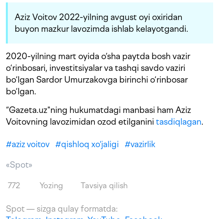
Aziz Voitov 2022-yilning avgust oyi oxiridan
buyon mazkur lavozimda ishlab kelayotgandi.
2020-yilning mart oyida o‘sha paytda bosh vazir
o‘rinbosari, investitsiyalar va tashqi savdo vaziri
bo‘lgan Sardor Umurzakovga birinchi o‘rinbosar
bo‘lgan.
“Gazeta.uz"ning hukumatdagi manbasi ham Aziz
Voitovning lavozimidan ozod etilganini
tasdiqlagan
.
#
aziz voitov
#
qishloq xo'jaligi
#
vazirlik
«Spot»
772
Yozing
Tavsiya qilish
Spot — sizga qulay formatda: