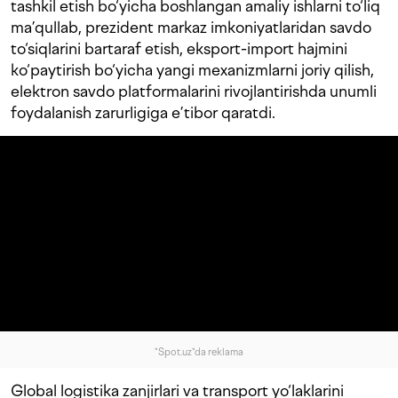
tashkil etish bo‘yicha boshlangan amaliy ishlarni to‘liq
ma’qullab, prezident markaz imkoniyatlaridan savdo
to‘siqlarini bartaraf etish, eksport-import hajmini
ko‘paytirish bo‘yicha yangi mexanizmlarni joriy qilish,
elektron savdo platformalarini rivojlantirishda unumli
foydalanish zarurligiga e’tibor qaratdi.
"Spot.uz"da reklama
Global logistika zanjirlari va transport yo‘laklarini