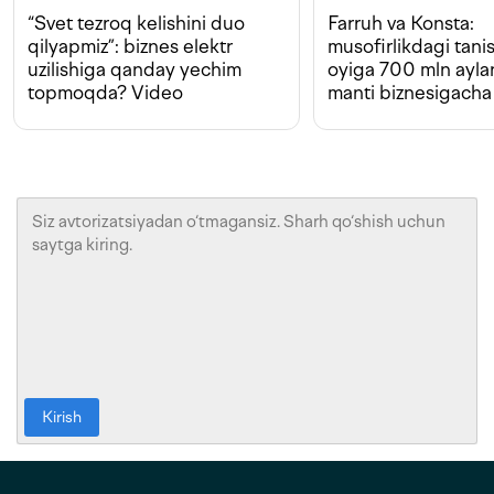
“Svet tezroq kelishini duo
Farruh va Konsta:
qilyapmiz”: biznes elektr
musofirlikdagi tan
uzilishiga qanday yechim
oyiga 700 mln ayla
topmoqda? Video
manti biznesigacha
Kirish