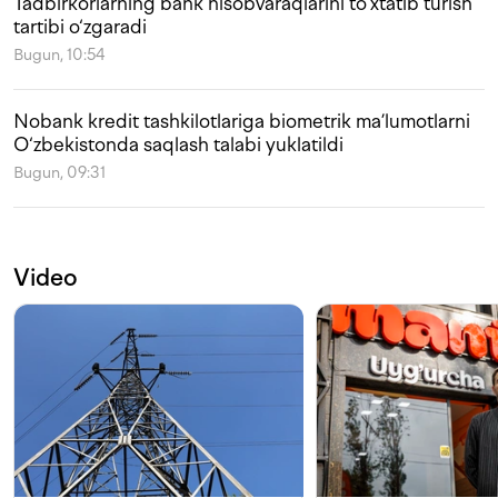
Tadbirkorlarning bank hisobvaraqlarini to‘xtatib turish
tartibi o‘zgaradi
Bugun, 10:54
Nobank kredit tashkilotlariga biometrik ma’lumotlarni
O‘zbekistonda saqlash talabi yuklatildi
Bugun, 09:31
Video