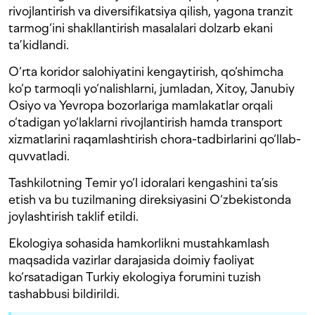
rivojlantirish va diversifikatsiya qilish, yagona tranzit
tarmog‘ini shakllantirish masalalari dolzarb ekani
ta’kidlandi.
O‘rta koridor salohiyatini kengaytirish, qo‘shimcha
ko‘p tarmoqli yo‘nalishlarni, jumladan, Xitoy, Janubiy
Osiyo va Yevropa bozorlariga mamlakatlar orqali
o‘tadigan yo‘laklarni rivojlantirish hamda transport
xizmatlarini raqamlashtirish chora-tadbirlarini qo‘llab-
quvvatladi.
Tashkilotning Temir yo‘l idoralari kengashini ta’sis
etish va bu tuzilmaning direksiyasini O‘zbekistonda
joylashtirish taklif etildi.
Ekologiya sohasida hamkorlikni mustahkamlash
maqsadida vazirlar darajasida doimiy faoliyat
ko‘rsatadigan Turkiy ekologiya forumini tuzish
tashabbusi bildirildi.