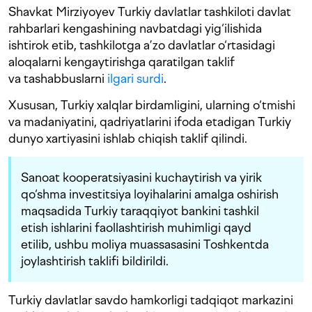
Shavkat Mirziyoyev Turkiy davlatlar tashkiloti davlat
rahbarlari kengashining navbatdagi yig‘ilishida
ishtirok etib, tashkilotga a’zo davlatlar o‘rtasidagi
aloqalarni kengaytirishga qaratilgan taklif
va tashabbuslarni
ilgari surdi
.
Xususan, Turkiy xalqlar birdamligini, ularning o‘tmishi
va madaniyatini, qadriyatlarini ifoda etadigan Turkiy
dunyo xartiyasini ishlab chiqish taklif qilindi.
Sanoat kooperatsiyasini kuchaytirish va yirik
qo‘shma investitsiya loyihalarini amalga oshirish
maqsadida Turkiy taraqqiyot bankini tashkil
etish ishlarini faollashtirish muhimligi qayd
etilib, ushbu moliya muassasasini Toshkentda
joylashtirish taklifi bildirildi.
Turkiy davlatlar savdo hamkorligi tadqiqot markazini