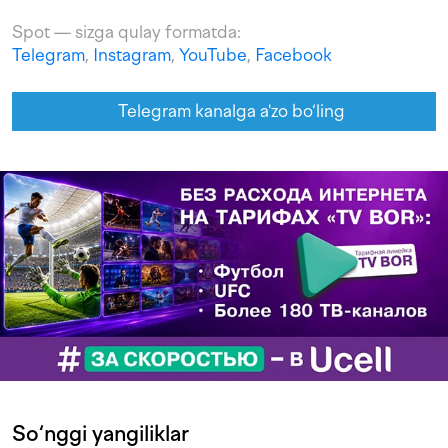
Spot — sizga qulay formatda:
Telegram
,
Instagram
,
YouTube
,
Facebook
Telegram kanalga a'zo bo‘ling
So‘nggi yangiliklar