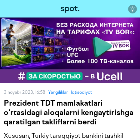
3 noyabr 2023, 16:58
Yangiliklar
Iqtisodiyot
Prezident TDT mamlakatlari
o‘rtasidagi aloqalarni kengaytirishga
qaratilgan takliflarni berdi
Xususan, Turkiy taraqqiyot bankini tashkil