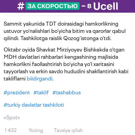
Sammit yakunida TDT doirasidagi hamkorlikning
ustuvor yo‘nalishlari bo‘yicha bitim va qarorlar qabul
qilindi. Tashkilotga raislik Qozog‘istonga o‘tdi.
Oktabr oyida Shavkat Mirziyoyev Bishkekda o‘tgan
MDH davlatlari rahbarlari kengashining majlisida
hamkorlikni faollashtirish bo‘yicha yo‘l xaritasini
tayyorlash va erkin savdo hududini shakllantirish kabi
takliflarni
bildirgandi
.
#
prezident
#
taklif
#
tashabbus
#
turkiy davlatlar tashkiloti
«Spot»
1 432
Yozing
Tavsiya qilish