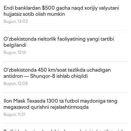
Endi banklardan $500 gacha naqd xorijiy valyutani
hujjatsiz sotib olish mumkin
Bugun, 13:03
O‘zbekistonda rieltorlik faoliyatining yangi tartibi
belgilandi
Bugun, 12:16
O‘zbekistonda 450 km/soat tezlikda uchadigan
antidron — Shunqor-8 ishlab chiqildi
Bugun, 12:08
Ilon Mask Texasda 1300 ta futbol maydoniga teng
megazavod qurishni rejalashtirmoqda
Bugun, 11:31