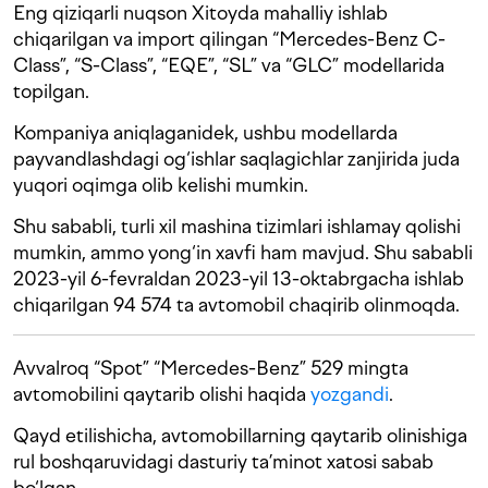
Eng qiziqarli nuqson Xitoyda mahalliy ishlab
chiqarilgan va import qilingan “Mercedes-Benz C-
Class”, “S-Class”, “EQE”, “SL” va “GLC” modellarida
topilgan.
Kompaniya aniqlaganidek, ushbu modellarda
payvandlashdagi og‘ishlar saqlagichlar zanjirida juda
yuqori oqimga olib kelishi mumkin.
Shu sababli, turli xil mashina tizimlari ishlamay qolishi
mumkin, ammo yong‘in xavfi ham mavjud. Shu sababli
2023-yil 6-fevraldan 2023-yil 13-oktabrgacha ishlab
chiqarilgan 94 574 ta avtomobil chaqirib olinmoqda.
Avvalroq “Spot” “Mercedes-Benz” 529 mingta
avtomobilini qaytarib olishi haqida
yozgandi
.
Qayd etilishicha, avtomobillarning qaytarib olinishiga
rul boshqaruvidagi dasturiy ta’minot xatosi sabab
bo‘lgan.