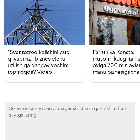
“Svet tezroq kelishini duo
Farruh va Konsta:
qilyapmiz”: biznes elektr
musofirlikdagi tan
uzilishiga qanday yechim
oyiga 700 mln ayla
topmoqda? Video
manti biznesigacha