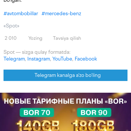
#
avtombobillar
#
mercedes-benz
«Spot»
2 010
Yozing
Tavsiya qilish
Spot — sizga qulay formatda:
Telegram
,
Instagram
,
YouTube
,
Facebook
Telegram kanalga a'zo bo‘ling