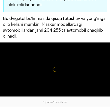
elektrolitlar oqadi.
Bu dvigatel bo‘linmasida qisqa tutashuv va yong‘inga
olib kelishi mumkin. Mazkur modellardagi
avtomobillardan jami 204 255 ta avtomobil chaqirib
olinadi.
"Spot.uz"da reklama