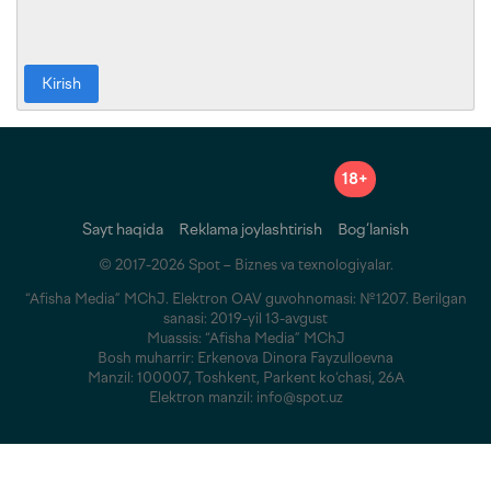
Kirish
18+
Sayt haqida
Reklama joylashtirish
Bog‘lanish
© 2017-2026 Spot – Biznes va texnologiyalar.
“Afisha Media” MChJ. Elektron OAV guvohnomasi: №1207. Berilgan
sanasi: 2019-yil 13-avgust
Muassis: “Afisha Media” MChJ
Bosh muharrir: Erkenova Dinora Fayzulloevna
Manzil: 100007, Toshkent, Parkent ko‘chasi, 26A
Elektron manzil: info@spot.uz