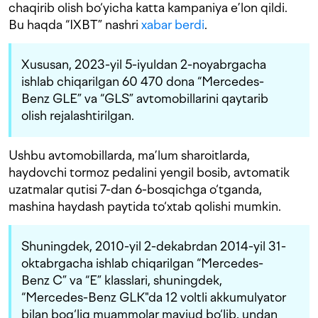
chaqirib olish bo‘yicha katta kampaniya e’lon qildi.
Bu haqda “IXBT” nashri
xabar berdi
.
Xususan, 2023-yil 5-iyuldan 2-noyabrgacha
ishlab chiqarilgan 60 470 dona “Mercedes-
Benz GLE” va “GLS” avtomobillarini qaytarib
olish rejalashtirilgan.
Ushbu avtomobillarda, ma’lum sharoitlarda,
haydovchi tormoz pedalini yengil bosib,
avtomatik
uzatmalar qutisi 7-dan 6-bosqichga
o‘tganda,
mashina haydash paytida to‘xtab qolishi mumkin.
Shuningdek, 2010-yil 2-dekabrdan 2014-yil 31-
oktabrgacha ishlab chiqarilgan “Mercedes-
Benz C” va “E” klasslari, shuningdek,
“Mercedes-Benz GLK"da 12 voltli akkumulyator
bilan bog‘liq muammolar mavjud bo‘lib, undan