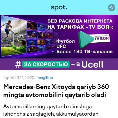
1 aprel 2024, 10:20
Yangiliklar
Mercedes-Benz Xitoyda qariyb 360
mingta avtomobilini qaytarib oladi
Avtomobillarning qaytarib olinishiga
ishonchsiz saqlagich, akkumulyatordan