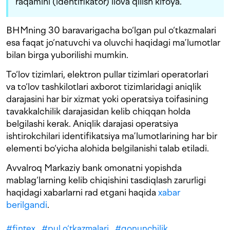
raqamini (identifikator) ilova qilish kifoya.
BHMning 30 baravarigacha bo‘lgan pul o‘tkazmalari
esa faqat jo‘natuvchi va oluvchi haqidagi ma’lumotlar
bilan birga yuborilishi mumkin.
To‘lov tizimlari, elektron pullar tizimlari operatorlari
va to‘lov tashkilotlari axborot tizimlaridagi aniqlik
darajasini har bir xizmat yoki operatsiya toifasining
tavakkalchilik darajasidan kelib chiqqan holda
belgilashi kerak. Aniqlik darajasi operatsiya
ishtirokchilari identifikatsiya ma’lumotlarining har bir
elementi bo‘yicha alohida belgilanishi talab etiladi.
Avvalroq Markaziy bank omonatni yopishda
mablag‘larning kelib chiqishini tasdiqlash zarurligi
haqidagi xabarlarni rad etgani haqida
xabar
berilgandi
.
#
fintex
#
pul o‘tkazmalari
#
qonunchilik