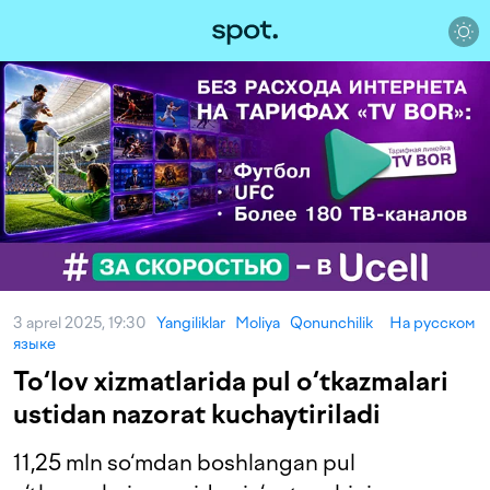
3 aprel 2025, 19:30
Yangiliklar
Moliya
Qonunchilik
На русском
языке
To‘lov xizmatlarida pul o‘tkazmalari
ustidan nazorat kuchaytiriladi
11,25 mln so‘mdan boshlangan pul