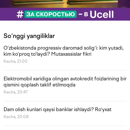
So‘nggi yangiliklar
O‘zbekistonda progressiv daromad solig‘i: kim yutadi,
kim ko‘proq to‘laydi? Mutaxassislar fikri
Kecha, 21:00
Elektromobil xaridiga olingan avtokredit foizlarining bir
qismini qoplash taklif etilmoqda
Kecha, 20:47
Dam olish kunlari qaysi banklar ishlaydi? Ro‘yxat
Kecha, 20:08