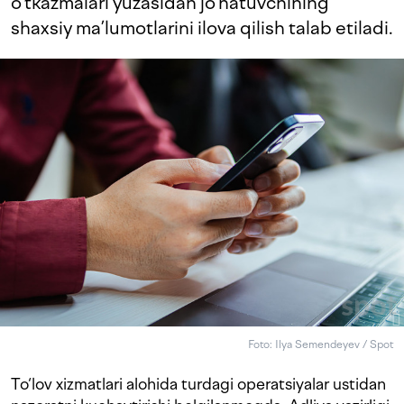
o‘tkazmalari yuzasidan jo‘natuvchining
shaxsiy ma’lumotlarini ilova qilish talab etiladi.
Foto: Ilya Semendeyev / Spot
To‘lov xizmatlari alohida turdagi operatsiyalar ustidan