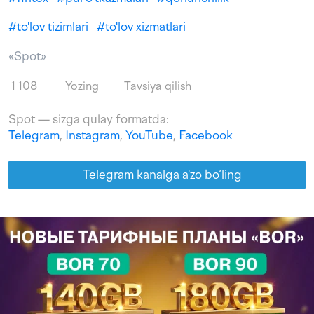
#
to'lov tizimlari
#
to'lov xizmatlari
«Spot»
1 108
Yozing
Tavsiya qilish
Spot — sizga qulay formatda:
Telegram
,
Instagram
,
YouTube
,
Facebook
Telegram kanalga a'zo bo‘ling