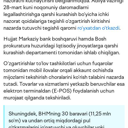
nazoratni kuchaytirishi belgilanmoqda. Adliya vazirligi
28-mart kuni noqonuniy daromadlarni
legallashtirishga qarshi kurashish bo‘yicha ichki
nazorat qoidalariga tegishli o‘zgartirish kiritishni
nazarda tutuvchi tegishli qarorni
ro‘yxatdan o‘tkazdi
.
Hujjat Markaziy bank boshqaruvi hamda Bosh
prokuratura huzuridagi Iqtisodiy jinoyatlarga qarshi
kurashish departamenti tomonidan ishlab chiqilgan.
O‘zgartirishlar to‘lov tashkilotlari uchun fuqarolar
tomonidan mobil ilovalar orqali akkaunt ochishda
mijozlarni tekshirish choralarini ko‘rish talabini nazarda
tutadi. Tovarlar va xizmatlarni yetkazib beruvchilar esa
elektron terminaldan (E-POS) foydalanish uchun
murojaat qilganda tekshiriladi.
Shuningdek, BHMning 30 baravari (11,25 mln
so‘m) va undan ortiq miqdordagi pul
o‘tkazmalarini jo‘natuvchi va oluvchilar yoki