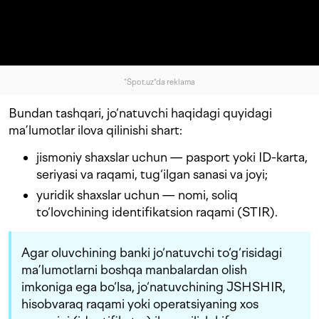
"Spot.uz"da reklama
Bundan tashqari, jo‘natuvchi haqidagi quyidagi
ma’lumotlar ilova qilinishi shart:
jismoniy shaxslar uchun — pasport yoki ID-karta,
seriyasi va raqami, tug‘ilgan sanasi va joyi;
yuridik shaxslar uchun — nomi, soliq
to‘lovchining identifikatsion raqami (STIR).
Agar oluvchining banki jo‘natuvchi to‘g‘risidagi
ma’lumotlarni boshqa manbalardan olish
imkoniga ega bo‘lsa, jo‘natuvchining JSHSHIR,
hisobvaraq raqami yoki operatsiyaning xos