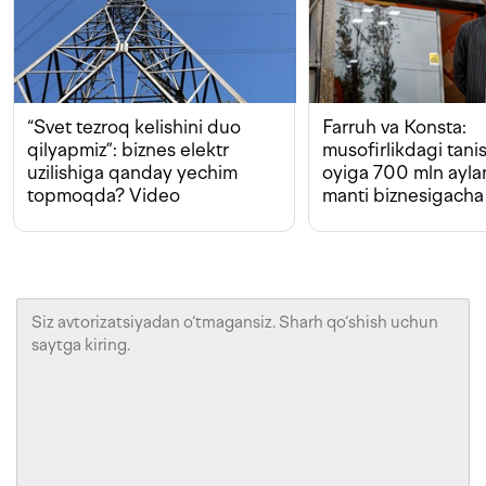
“Svet tezroq kelishini duo
Farruh va Konsta:
qilyapmiz”: biznes elektr
musofirlikdagi tan
uzilishiga qanday yechim
oyiga 700 mln ayla
topmoqda? Video
manti biznesigacha